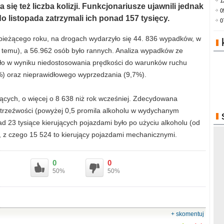
1
się też liczba kolizji. Funkcjonariusze ujawnili jednak
0
do listopada zatrzymali ich ponad 157 tysięcy.
0
bieżącego roku, na drogach wydarzyło się 44. 836 wypadków, w
k temu), a 56.962 osób było rannych. Analiza wypadków ze
nęło w wyniku niedostosowania prędkości do warunków ruchu
%) oraz nieprawidłowego wyprzedzania (9,7%).
jących, o więcej o 8 638 niż rok wcześniej. Zdecydowana
ietrzeźwości (powyżej 0,5 promila alkoholu w wydychanym
 23 tysiące kierujących pojazdami było po użyciu alkoholu (od
, z czego 15 524 to kierujący pojazdami mechanicznymi.
0
0
50%
50%
+ skomentuj