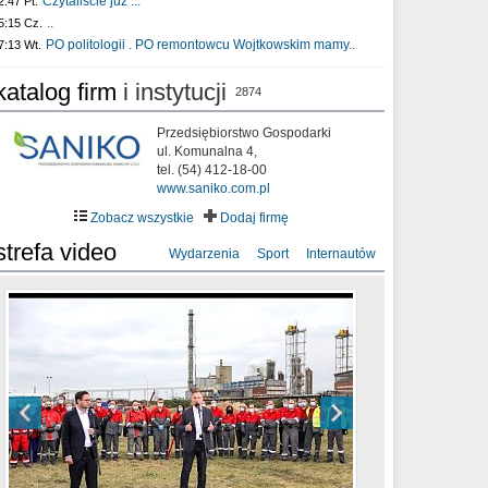
Czytaliście już :..
2:47 Pt.
..
5:15 Cz.
PO politologii . PO remontowcu Wojtkowskim mamy..
7:13 Wt.
katalog firm
i instytucji
2874
Przedsiębiorstwo Gospodarki
ul. Komunalna 4,
tel. (54) 412-18-00
www.saniko.com.pl
Zobacz wszystkie
Dodaj firmę
strefa video
Wydarzenia
Sport
Internautów
sixf33t .Last Year DRONE FOOTAGE
XXIII Sesja Rady Miasta Włocławek VIII
Ni To Ponk - W oczach mamy strach
Włocławek
kadencji w dniu 09.06.2020 r.