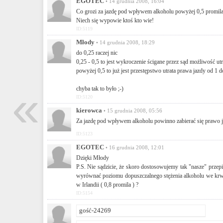
EGOTEC
• 14 grudnia 2008, 16:04
Co grozi za jazdę pod wpływem alkoholu powyżej 0,5 promila,
Niech się wypowie ktoś kto wie!
ID:5119
Młody
• 14 grudnia 2008, 18:29
do 0,25 raczej nic
0,25 - 0,5 to jest wykroczenie ścigane przez sąd możliwość ut
powyżej 0,5 to już jest przestępstwo utrata prawa jazdy od 1 do
«
chyba tak to było ;-)
ID:5120
kierowca
• 15 grudnia 2008, 05:56
Za jazdę pod wpływem alkoholu powinno zabierać się prawo 
ID:5123
EGOTEC
• 16 grudnia 2008, 12:01
Dzięki Młody
P.S. Nie sądzicie, że skoro dostosowujemy tak "nasze" przep
wyrównać poziomu dopuszczalnego stężenia alkoholu we krwi 
w Irlandii ( 0,8 promila ) ?
ID:5154