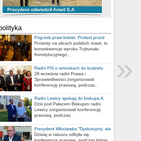
TOP 10 przechwytów Anwilu Włocławek
TOP 5 rzutów Anwilu Włocławek w BCL
Prezydent odwiedził Anwil S.A
w EBL w sezonie 2019/2020
w sezonie 2019/2020
polityka
Pogrzeb praw kobiet. Protest przed
biurem poselskim PiS
Protesty na ulicach polskich miast, to
konsekwencje wyroku Trybunału
»
Konstytucyjnego,..
Radni PiS o wnioskach do budżetu
miasta na 2021 rok
28 września radni Prawa i
Sprawiedliwości zorganizowali
konferencję prasową, podczas..
Radni Lewicy apelują do biskupa A.
Wiesława Meringa
Dziś pod Pałacem Biskupim radni
Lewicy zorganizowali konferencję
prasową, podczas..
Prezydent Włocławka:"Dyskutujmy, ale
nie obrażajmy się”
Dzisiaj w ratuszu odbyła się
konferencja prasowa, podczas której