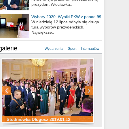
prezydent Włocławka..
Wybory 2020. Wyniki PKW z ponad 99
procent obwodów
W niedzielę 12 lipca odbyła się druga
tura wyborów prezydenckich.
Największe..
galerie
Wydarzenia
Sport
Internautów
Studniówka ZS Ekonomicznych
Studniówka Kopernik 2019.01.11
Studniówka LMK 2019.01.05
2019.01.05
Studniówka Długosz 2019.01.12
ZS Budowlanych 2019.01.12
Studniówka LZK 2019.01.11