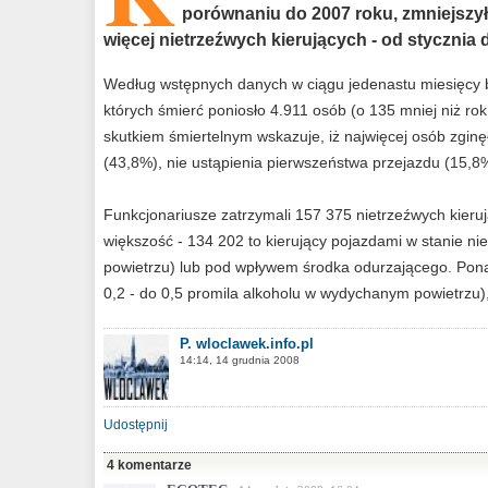
porównaniu do 2007 roku, zmniejszyła 
więcej nietrzeźwych kierujących - od stycznia 
Według wstępnych danych w ciągu jedenastu miesięcy 
których śmierć poniosło 4.911 osób (o 135 mniej niż ro
skutkiem śmiertelnym wskazuje, iż najwięcej osób zgi
(43,8%), nie ustąpienia pierwszeństwa przejazdu (15,8
Funkcjonariusze zatrzymali 157 375 nietrzeźwych kieru
większość - 134 202 to kierujący pojazdami w stanie n
powietrzu) lub pod wpływem środka odurzającego. Ponad
0,2 - do 0,5 promila alkoholu w wydychanym powietrzu)
P. wloclawek.info.pl
14:14, 14 grudnia 2008
Udostępnij
4 komentarze