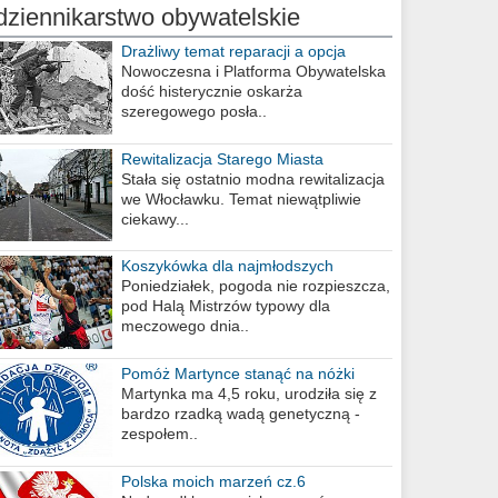
dziennikarstwo obywatelskie
Drażliwy temat reparacji a opcja
berlińska
Nowoczesna i Platforma Obywatelska
dość histerycznie oskarża
szeregowego posła..
Rewitalizacja Starego Miasta
Stała się ostatnio modna rewitalizacja
we Włocławku. Temat niewątpliwie
ciekawy...
Koszykówka dla najmłodszych
Poniedziałek, pogoda nie rozpieszcza,
pod Halą Mistrzów typowy dla
meczowego dnia..
Pomóż Martynce stanąć na nóżki
Martynka ma 4,5 roku, urodziła się z
bardzo rzadką wadą genetyczną -
zespołem..
Polska moich marzeń cz.6