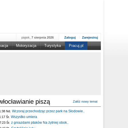
piątek,
7 sierpnia 2026
Zaloguj
Zarejestruj
kacja
Motoryzacja
Turystyka
Pracuj.pl
włocławianie piszą
Załóż nowy temat
Wczoraj przechodząc przez park na Słodowie..
1:38 Nd.
Wszystko umiera
1:17 Śr.
z gniazdami ptaków Na żytniej obok..
7:23 Śr.