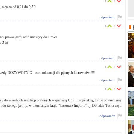
1
1
 a co za od 0,21 do 0,5 ?
odpowiedz
1
1
raty prawa jazdy od 6 miesięcy do 1 roku
 3 lat
odpowiedz
1
1
jazdy DOŻYWOTNIO - zero tolerancji dla pijanych kierowców !!!!
odpowiedz
1
1
isy do wszelkich regulacji prawnych wspaniałej Unii Europejskiej, to nie powinniśmy
do takiego jak np. w ukochanym kraju "kaczora z importu" t.j. Donalda Tuska czyli
odpowiedz