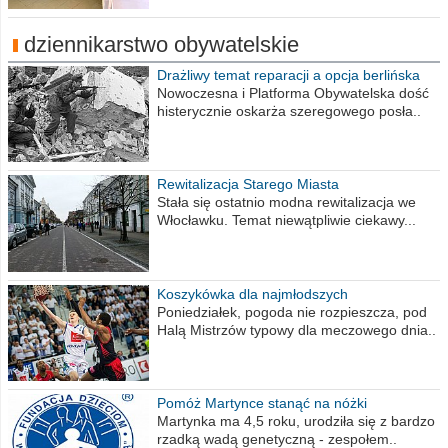
dziennikarstwo obywatelskie
Drażliwy temat reparacji a opcja berlińska
Nowoczesna i Platforma Obywatelska dość
histerycznie oskarża szeregowego posła..
Rewitalizacja Starego Miasta
Stała się ostatnio modna rewitalizacja we
Włocławku. Temat niewątpliwie ciekawy...
Koszykówka dla najmłodszych
Poniedziałek, pogoda nie rozpieszcza, pod
Halą Mistrzów typowy dla meczowego dnia..
Pomóż Martynce stanąć na nóżki
Martynka ma 4,5 roku, urodziła się z bardzo
rzadką wadą genetyczną - zespołem..