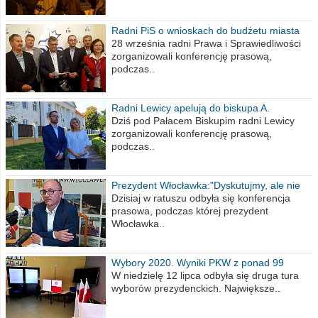
Radni PiS o wnioskach do budżetu miasta
na 2021 rok
28 września radni Prawa i Sprawiedliwości
zorganizowali konferencję prasową,
podczas..
Radni Lewicy apelują do biskupa A.
Wiesława Meringa
Dziś pod Pałacem Biskupim radni Lewicy
zorganizowali konferencję prasową,
podczas..
Prezydent Włocławka:"Dyskutujmy, ale nie
obrażajmy się”
Dzisiaj w ratuszu odbyła się konferencja
prasowa, podczas której prezydent
Włocławka..
Wybory 2020. Wyniki PKW z ponad 99
procent obwodów
W niedzielę 12 lipca odbyła się druga tura
wyborów prezydenckich. Największe..