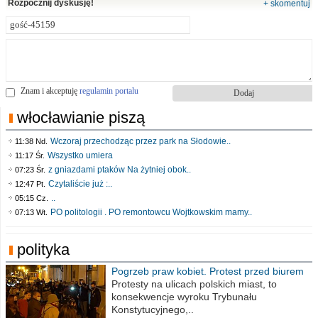
Rozpocznij dyskusję!
+ skomentuj
Znam i akceptuję
regulamin portalu
włocławianie piszą
Wczoraj przechodząc przez park na Słodowie..
11:38 Nd.
Wszystko umiera
11:17 Śr.
z gniazdami ptaków Na żytniej obok..
07:23 Śr.
Czytaliście już :..
12:47 Pt.
..
05:15 Cz.
PO politologii . PO remontowcu Wojtkowskim mamy..
07:13 Wt.
polityka
Pogrzeb praw kobiet. Protest przed biurem
poselskim PiS
Protesty na ulicach polskich miast, to
konsekwencje wyroku Trybunału
Konstytucyjnego,..