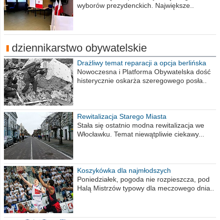
wyborów prezydenckich. Największe..
dziennikarstwo obywatelskie
Drażliwy temat reparacji a opcja berlińska
Nowoczesna i Platforma Obywatelska dość
histerycznie oskarża szeregowego posła..
Rewitalizacja Starego Miasta
Stała się ostatnio modna rewitalizacja we
Włocławku. Temat niewątpliwie ciekawy...
Koszykówka dla najmłodszych
Poniedziałek, pogoda nie rozpieszcza, pod
Halą Mistrzów typowy dla meczowego dnia..