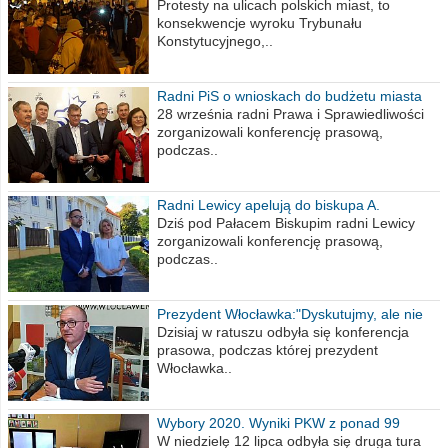
poselskim PiS
Protesty na ulicach polskich miast, to
konsekwencje wyroku Trybunału
Konstytucyjnego,..
Radni PiS o wnioskach do budżetu miasta
na 2021 rok
28 września radni Prawa i Sprawiedliwości
zorganizowali konferencję prasową,
podczas..
Radni Lewicy apelują do biskupa A.
Wiesława Meringa
Dziś pod Pałacem Biskupim radni Lewicy
zorganizowali konferencję prasową,
podczas..
Prezydent Włocławka:"Dyskutujmy, ale nie
obrażajmy się”
Dzisiaj w ratuszu odbyła się konferencja
prasowa, podczas której prezydent
Włocławka..
Wybory 2020. Wyniki PKW z ponad 99
procent obwodów
W niedzielę 12 lipca odbyła się druga tura