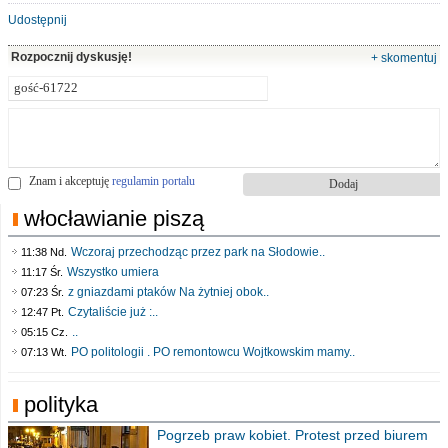
Udostępnij
Rozpocznij dyskusję!
+ skomentuj
Znam i akceptuję
regulamin portalu
włocławianie piszą
Wczoraj przechodząc przez park na Słodowie..
11:38 Nd.
Wszystko umiera
11:17 Śr.
z gniazdami ptaków Na żytniej obok..
07:23 Śr.
Czytaliście już :..
12:47 Pt.
..
05:15 Cz.
PO politologii . PO remontowcu Wojtkowskim mamy..
07:13 Wt.
polityka
Pogrzeb praw kobiet. Protest przed biurem