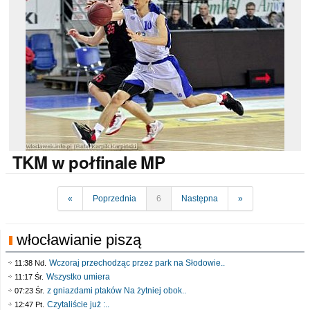
TKM
w połfinale MP
«
Poprzednia
6
Następna
»
włocławianie piszą
Wczoraj przechodząc przez park na Słodowie..
11:38 Nd.
Wszystko umiera
11:17 Śr.
z gniazdami ptaków Na żytniej obok..
07:23 Śr.
Czytaliście już :..
12:47 Pt.