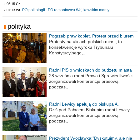
..
05:15 Cz.
PO politologii . PO remontowcu Wojtkowskim mamy..
07:13 Wt.
polityka
Pogrzeb praw kobiet. Protest przed biurem
poselskim PiS
Protesty na ulicach polskich miast, to
konsekwencje wyroku Trybunału
Konstytucyjnego,..
Radni PiS o wnioskach do budżetu miasta
na 2021 rok
28 września radni Prawa i Sprawiedliwości
zorganizowali konferencję prasową,
podczas..
Radni Lewicy apelują do biskupa A.
Wiesława Meringa
Dziś pod Pałacem Biskupim radni Lewicy
zorganizowali konferencję prasową,
podczas..
Prezydent Włocławka:"Dyskutujmy, ale nie