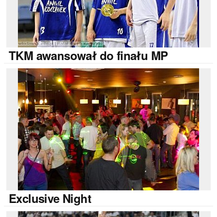
TKM
awansował do finału MP
Exclusive
Night