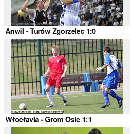
Anwil
- Turów Zgorzelec 1:0
Włocłavia
- Grom Osie 1:1