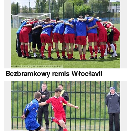
Bezbramkowy
remis Włocłavii