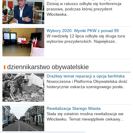
obrażajmy się”
Dzisiaj w ratuszu odbyła się konferencja
prasowa, podczas której prezydent
Włocławka..
Wybory 2020. Wyniki PKW z ponad 99
procent obwodów
W niedzielę 12 lipca odbyła się druga tura
wyborów prezydenckich. Największe..
dziennikarstwo obywatelskie
Drażliwy temat reparacji a opcja berlińska
Nowoczesna i Platforma Obywatelska dość
histerycznie oskarża szeregowego posła..
Rewitalizacja Starego Miasta
Stała się ostatnio modna rewitalizacja we
Włocławku. Temat niewątpliwie ciekawy...