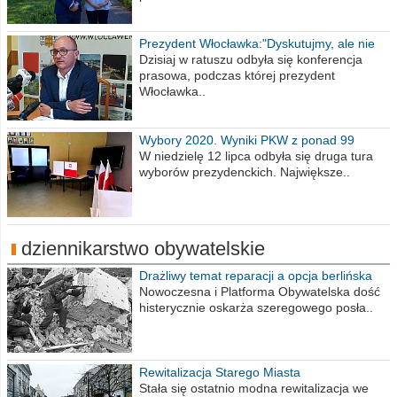
Prezydent Włocławka:"Dyskutujmy, ale nie
obrażajmy się”
Dzisiaj w ratuszu odbyła się konferencja
prasowa, podczas której prezydent
Włocławka..
Wybory 2020. Wyniki PKW z ponad 99
procent obwodów
W niedzielę 12 lipca odbyła się druga tura
wyborów prezydenckich. Największe..
dziennikarstwo obywatelskie
Drażliwy temat reparacji a opcja berlińska
Nowoczesna i Platforma Obywatelska dość
histerycznie oskarża szeregowego posła..
Rewitalizacja Starego Miasta
Stała się ostatnio modna rewitalizacja we