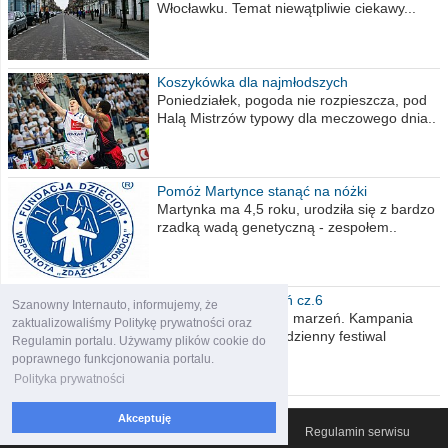
Włocławku. Temat niewątpliwie ciekawy...
Koszykówka dla najmłodszych
Poniedziałek, pogoda nie rozpieszcza, pod
Halą Mistrzów typowy dla meczowego dnia..
Pomóż Martynce stanąć na nóżki
Martynka ma 4,5 roku, urodziła się z bardzo
rzadką wadą genetyczną - zespołem..
Polska moich marzeń cz.6
Szanowny Internauto, informujemy, że
Nadszedł kres moich marzeń. Kampania
zaktualizowaliśmy Politykę prywatności oraz
wyborcza czyli niecodzienny festiwal
Regulamin portalu. Używamy plików cookie do
obietnic,..
poprawnego funkcjonowania portalu.
Polityka prywatności
Akceptuję
© 2007-2026 Włocławski Portal informacyjny
Regulamin serwisu