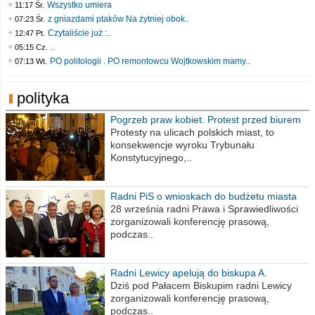
Wszystko umiera
11:17 Śr.
z gniazdami ptaków Na żytniej obok..
07:23 Śr.
Czytaliście już :..
12:47 Pt.
..
05:15 Cz.
PO politologii . PO remontowcu Wojtkowskim mamy..
07:13 Wt.
polityka
Pogrzeb praw kobiet. Protest przed biurem
poselskim PiS
Protesty na ulicach polskich miast, to
konsekwencje wyroku Trybunału
Konstytucyjnego,..
Radni PiS o wnioskach do budżetu miasta
na 2021 rok
28 września radni Prawa i Sprawiedliwości
zorganizowali konferencję prasową,
podczas..
Radni Lewicy apelują do biskupa A.
Wiesława Meringa
Dziś pod Pałacem Biskupim radni Lewicy
zorganizowali konferencję prasową,
podczas..