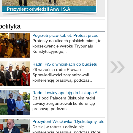
TOP 10 przechwytów Anwilu Włocławek
TOP 5 rzutów Anwilu Włocławek w BCL
Prezydent odwiedził Anwil S.A
w EBL w sezonie 2019/2020
w sezonie 2019/2020
polityka
Pogrzeb praw kobiet. Protest przed
biurem poselskim PiS
Protesty na ulicach polskich miast, to
konsekwencje wyroku Trybunału
»
Konstytucyjnego,..
Radni PiS o wnioskach do budżetu
miasta na 2021 rok
28 września radni Prawa i
Sprawiedliwości zorganizowali
konferencję prasową, podczas..
Radni Lewicy apelują do biskupa A.
Wiesława Meringa
Dziś pod Pałacem Biskupim radni
Lewicy zorganizowali konferencję
prasową, podczas..
Prezydent Włocławka:"Dyskutujmy, ale
nie obrażajmy się”
Dzisiaj w ratuszu odbyła się
konferencja prasowa, podczas której