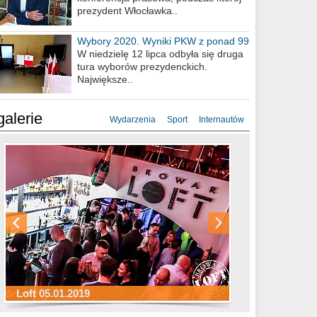
prezydent Włocławka..
Wybory 2020. Wyniki PKW z ponad 99
procent obwodów
W niedzielę 12 lipca odbyła się druga
tura wyborów prezydenckich.
Największe..
galerie
Wydarzenia
Sport
Internautów
Sylwester Hotel Młyn 31.12.2018
Sylwester Miejski 31.12.2018
Sylwester Loft 31.12.2018
Loft 05.01.2019
Sylwester Podgrodzie 31.12.2018
Sylwester Pensjonat Michelin 31.12.2018