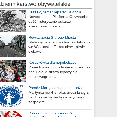
dziennikarstwo obywatelskie
Drażliwy temat reparacji a opcja
berlińska
Nowoczesna i Platforma Obywatelska
dość histerycznie oskarża
szeregowego posła..
Rewitalizacja Starego Miasta
Stała się ostatnio modna rewitalizacja
we Włocławku. Temat niewątpliwie
ciekawy...
Koszykówka dla najmłodszych
Poniedziałek, pogoda nie rozpieszcza,
pod Halą Mistrzów typowy dla
meczowego dnia..
Pomóż Martynce stanąć na nóżki
Martynka ma 4,5 roku, urodziła się z
bardzo rzadką wadą genetyczną -
zespołem..
Polska moich marzeń cz.6