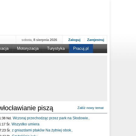
sobota,
8 sierpnia 2026
Zaloguj
Zarejestruj
kacja
Motoryzacja
Turystyka
Pracuj.pl
włocławianie piszą
Załóż nowy temat
Wczoraj przechodząc przez park na Słodowie..
1:38 Nd.
Wszystko umiera
1:17 Śr.
z gniazdami ptaków Na żytniej obok..
7:23 Śr.