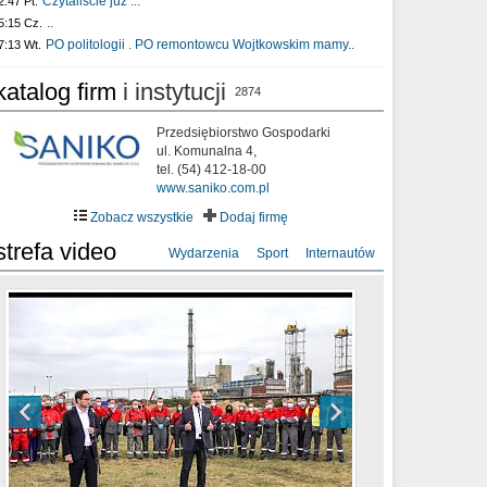
Czytaliście już :..
2:47 Pt.
..
5:15 Cz.
PO politologii . PO remontowcu Wojtkowskim mamy..
7:13 Wt.
katalog firm
i instytucji
2874
Przedsiębiorstwo Gospodarki
ul. Komunalna 4,
tel. (54) 412-18-00
www.saniko.com.pl
Zobacz wszystkie
Dodaj firmę
strefa video
Wydarzenia
Sport
Internautów
sixf33t .Last Year DRONE FOOTAGE
XXIII Sesja Rady Miasta Włocławek VIII
Ni To Ponk - W oczach mamy strach
Włocławek
kadencji w dniu 09.06.2020 r.