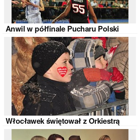
Anwil
w półfinale Pucharu Polski
Włocławek
świętował z Orkiestrą