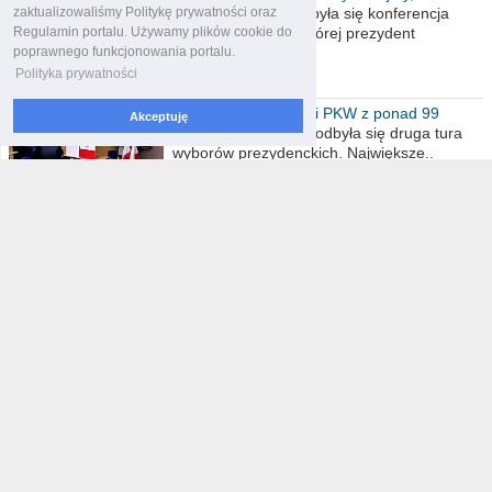
zaktualizowaliśmy Politykę prywatności oraz
obrażajmy się”
Dzisiaj w ratuszu odbyła się konferencja
Regulamin portalu. Używamy plików cookie do
prasowa, podczas której prezydent
poprawnego funkcjonowania portalu.
Włocławka..
Polityka prywatności
Wybory 2020. Wyniki PKW z ponad 99
Akceptuję
procent obwodów
W niedzielę 12 lipca odbyła się druga tura
wyborów prezydenckich. Największe..
dziennikarstwo obywatelskie
Drażliwy temat reparacji a opcja berlińska
Nowoczesna i Platforma Obywatelska dość
histerycznie oskarża szeregowego posła..
Rewitalizacja Starego Miasta
Stała się ostatnio modna rewitalizacja we
Włocławku. Temat niewątpliwie ciekawy...