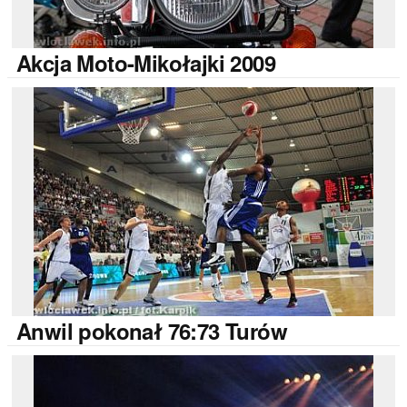
Akcja
Moto-Mikołajki 2009
Anwil
pokonał 76:73 Turów