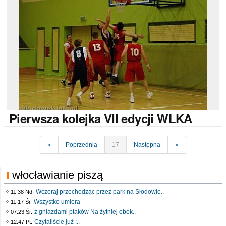
Pierwsza
kolejka VII edycji WLKA
«
Poprzednia
17
Następna
»
włocławianie piszą
Wczoraj przechodząc przez park na Słodowie..
11:38 Nd.
Wszystko umiera
11:17 Śr.
z gniazdami ptaków Na żytniej obok..
07:23 Śr.
Czytaliście już :..
12:47 Pt.