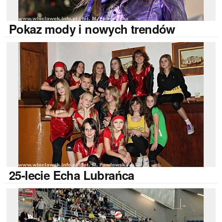
Pokaz
mody i nowych trendów
25-lecie
Echa Lubrańca