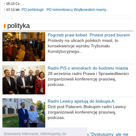
..
05:15 Cz.
PO politologii . PO remontowcu Wojtkowskim mamy..
07:13 Wt.
polityka
Pogrzeb praw kobiet. Protest przed biurem
poselskim PiS
Protesty na ulicach polskich miast, to
konsekwencje wyroku Trybunału
Konstytucyjnego,..
Radni PiS o wnioskach do budżetu miasta
na 2021 rok
28 września radni Prawa i Sprawiedliwości
zorganizowali konferencję prasową,
podczas..
Radni Lewicy apelują do biskupa A.
Wiesława Meringa
Dziś pod Pałacem Biskupim radni Lewicy
zorganizowali konferencję prasową,
podczas..
Szanowny Internauto, informujemy, że
Prezydent Włocławka:"Dyskutujmy, ale nie