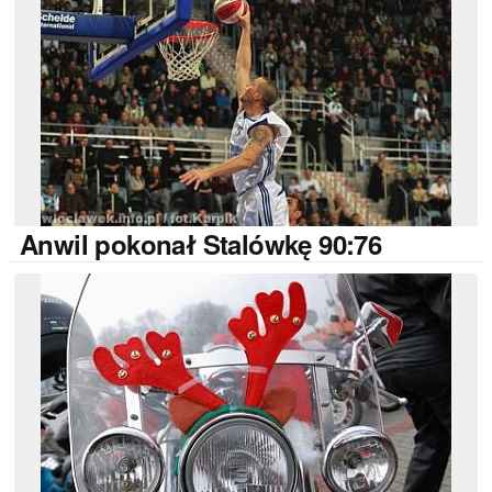
Anwil
pokonał Stalówkę 90:76