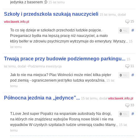
jedynka z basenem :D
15 lat temu
Szkoły i przedszkola szukają nauczycieli
15 lat temu, dodał
15
wloclawek.info.pl
#
To co się dzieje w szkołach przechodzi ludzkie pojęcie.
0
Przeganiacz bydła ma lepszą pracę niż nauczyciel, a mało
który belfer w zdrowiu psychicznym wytrzymuje do emerytury. Wyrazy...
15
lat temu
Trwają prace przy budowie podziemnego parkingu...
15
11
lat temu, dodał ~Podziemna inwestycja
#
Jak to nie ma miejsca? Plac Wolności może mieć kilka pięter
0
pod ziemią - ograniczeniem jest tylko ludzka wyobraźnia.
15 lat
temu
Północna jezdnia na „jedynce”...
15 lat temu, dodał
wloclawek.info.pl
33
#
T.Love Jest super Popatrz na wspaniałe autostrady Na drogi,
0
na których nie znajdziesz wybojów Rosną nowe bloki i nie ma
wypadków W czystych szpitalach ludzie umierają rzadko Mamy...
15 lat
temu