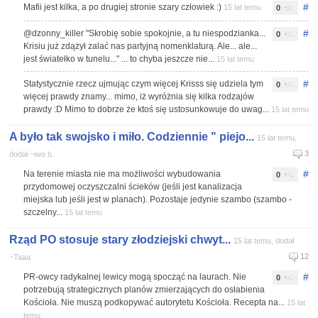
#
Mafii jest kilka, a po drugiej stronie szary człowiek :)
15 lat temu
0
#
@dzonny_killer "Skrobię sobie spokojnie, a tu niespodzianka...
0
Krisiu już zdążył zalać nas partyjną nomenklaturą. Ale... ale...
jest światełko w tunelu..." ... to chyba jeszcze nie...
15 lat temu
#
Statystycznie rzecz ujmując czym więcej Krisss się udziela tym
0
więcej prawdy znamy... mimo, iż wyróżnia się kilka rodzajów
prawdy :D Mimo to dobrze że ktoś się ustosunkowuje do uwag...
15 lat temu
A było tak swojsko i miło. Codziennie " piejo...
15 lat temu,
3
dodał ~iwo b.
#
Na terenie miasta nie ma możliwości wybudowania
0
przydomowej oczyszczalni ścieków (jeśli jest kanalizacja
miejska lub jeśli jest w planach). Pozostaje jedynie szambo (szambo -
szczelny...
15 lat temu
Rząd PO stosuje stary złodziejski chwyt...
15 lat temu, dodał
12
~Taaa
#
PR-owcy radykalnej lewicy mogą spocząć na laurach. Nie
0
potrzebują strategicznych planów zmierzających do osłabienia
Kościoła. Nie muszą podkopywać autorytetu Kościoła. Recepta na...
15 lat
temu