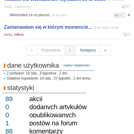
17
dodał ~zawiedzony
#
Wiedziałeś za co płacisz.
16 lat temu
+1
Zastanawiam się w którym momencie...
16 lat temu, dodał
2
rocky_balboa
«
Poprzednia
1
Następna
»
dane użytkownika
napisz wiadomosć
Z portalem: 16 lata , 3 tygodnie , 2 dni
Ostatnie logowanie: 14 lata , 37 tygodni , 2 dni temu.
statystyki
89
akcji
0
dodanych artykułów
0
opublikowanych
1
postów na forum
88
komentarzy