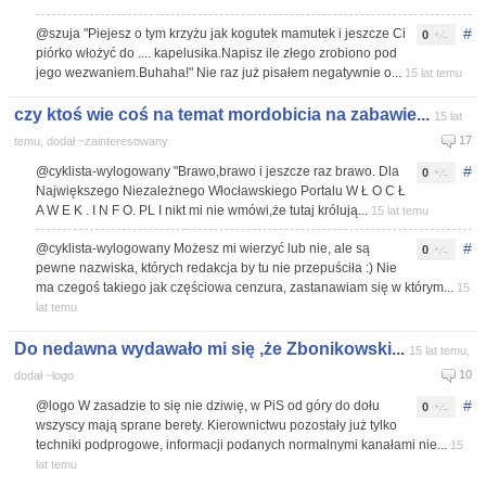
#
@szuja "Piejesz o tym krzyżu jak kogutek mamutek i jeszcze Ci
0
piórko włożyć do .... kapelusika.Napisz ile złego zrobiono pod
jego wezwaniem.Buhaha!" Nie raz już pisałem negatywnie o...
15 lat temu
czy ktoś wie coś na temat mordobicia na zabawie...
15 lat
17
temu, dodał ~zainteresowany
#
@cyklista-wylogowany "Brawo,brawo i jeszcze raz brawo. Dla
0
Największego Niezależnego Włocławskiego Portalu W Ł O C Ł
A W E K . I N F O. PL I nikt mi nie wmówi,że tutaj królują...
15 lat temu
#
@cyklista-wylogowany Możesz mi wierzyć lub nie, ale są
0
pewne nazwiska, których redakcja by tu nie przepuściła :) Nie
ma czegoś takiego jak częściowa cenzura, zastanawiam się w którym...
15
lat temu
Do nedawna wydawało mi się ,że Zbonikowski...
15 lat temu,
10
dodał ~logo
#
@logo W zasadzie to się nie dziwię, w PiS od góry do dołu
0
wszyscy mają sprane berety. Kierownictwu pozostały już tylko
techniki podprogowe, informacji podanych normalnymi kanałami nie...
15
lat temu