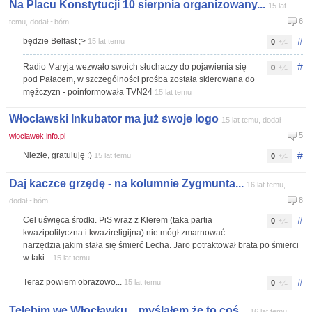
Na Placu Konstytucji 10 sierpnia organizowany...
15 lat
6
temu, dodał ~bóm
#
będzie Belfast ;>
15 lat temu
0
#
Radio Maryja wezwało swoich słuchaczy do pojawienia się
0
pod Pałacem, w szczególności prośba została skierowana do
mężczyzn - poinformowała TVN24
15 lat temu
Włocławski Inkubator ma już swoje logo
15 lat temu, dodał
5
wloclawek.info.pl
#
Niezłe, gratuluję :)
15 lat temu
0
Daj kaczce grzędę - na kolumnie Zygmunta...
16 lat temu,
8
dodał ~bóm
#
Cel uświęca środki. PiS wraz z Klerem (taka partia
0
kwazipolityczna i kwazireligijna) nie mógł zmarnować
narzędzia jakim stała się śmierć Lecha. Jaro potraktował brata po śmierci
w taki...
15 lat temu
#
Teraz powiem obrazowo...
15 lat temu
0
Telebim we Włocławku... myślałem że to coś...
16 lat temu,