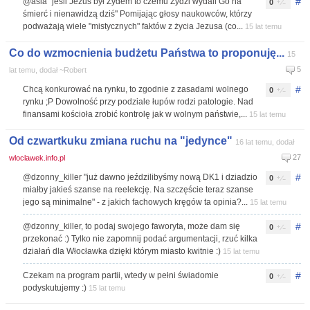
#
@asia "jeśli Jezus był Żydem to czemu Żydzi wydali Go na
0
śmierć i nienawidzą dziś" Pomijając głosy naukowców, którzy
podważają wiele "mistycznych" faktów z życia Jezusa (co...
15 lat temu
Co do wzmocnienia budżetu Państwa to proponuję...
15
5
lat temu, dodał ~Robert
#
Chcą konkurować na rynku, to zgodnie z zasadami wolnego
0
rynku ;P Dowolność przy podziale łupów rodzi patologie. Nad
finansami kościoła zrobić kontrolę jak w wolnym państwie,...
15 lat temu
Od czwartkuku zmiana ruchu na "jedynce"
16 lat temu, dodał
27
wloclawek.info.pl
#
@dzonny_killer "już dawno jeździlibyśmy nową DK1 i dziadzio
0
miałby jakieś szanse na reelekcję. Na szczęście teraz szanse
jego są minimalne" - z jakich fachowych kręgów ta opinia?...
15 lat temu
#
@dzonny_killer, to podaj swojego faworyta, może dam się
0
przekonać :) Tylko nie zapomnij podać argumentacji, rzuć kilka
działań dla Włocławka dzięki którym miasto kwitnie :)
15 lat temu
#
Czekam na program partii, wtedy w pełni świadomie
0
podyskutujemy :)
15 lat temu