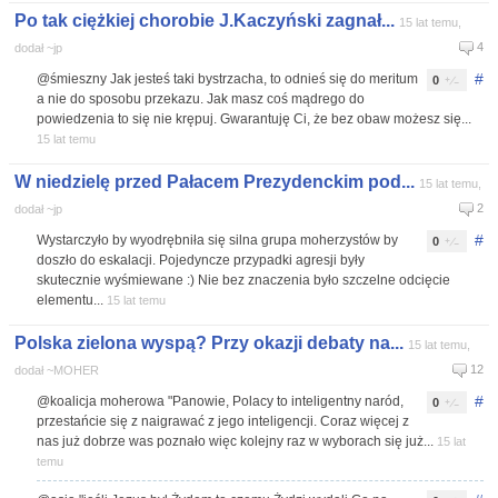
Po tak ciężkiej chorobie J.Kaczyński zagnał...
15 lat temu,
4
dodał ~jp
#
@śmieszny Jak jesteś taki bystrzacha, to odnieś się do meritum
0
a nie do sposobu przekazu. Jak masz coś mądrego do
powiedzenia to się nie krępuj. Gwarantuję Ci, że bez obaw możesz się...
15 lat temu
W niedzielę przed Pałacem Prezydenckim pod...
15 lat temu,
2
dodał ~jp
#
Wystarczyło by wyodrębniła się silna grupa moherzystów by
0
doszło do eskalacji. Pojedyncze przypadki agresji były
skutecznie wyśmiewane :) Nie bez znaczenia było szczelne odcięcie
elementu...
15 lat temu
Polska zielona wyspą? Przy okazji debaty na...
15 lat temu,
12
dodał ~MOHER
#
@koalicja moherowa "Panowie, Polacy to inteligentny naród,
0
przestańcie się z naigrawać z jego inteligencji. Coraz więcej z
nas już dobrze was poznało więc kolejny raz w wyborach się już...
15 lat
temu