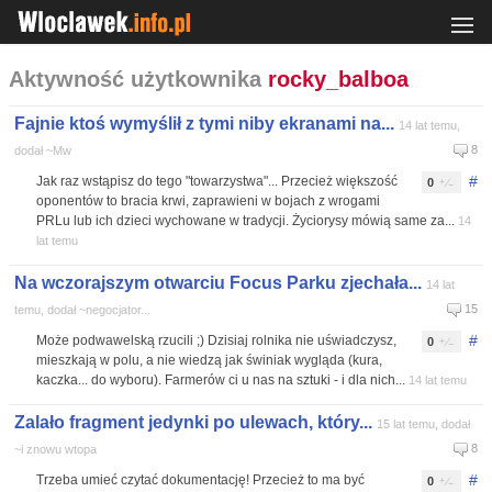
Aktywność użytkownika
rocky_balboa
Fajnie ktoś wymyślił z tymi niby ekranami na...
14 lat temu,
8
dodał ~Mw
#
Jak raz wstąpisz do tego "towarzystwa"... Przecież większość
0
oponentów to bracia krwi, zaprawieni w bojach z wrogami
PRLu lub ich dzieci wychowane w tradycji. Życiorysy mówią same za...
14
lat temu
Na wczorajszym otwarciu Focus Parku zjechała...
14 lat
15
temu, dodał ~negocjator...
#
Może podwawelską rzucili ;) Dzisiaj rolnika nie uświadczysz,
0
mieszkają w polu, a nie wiedzą jak świniak wygląda (kura,
kaczka... do wyboru). Farmerów ci u nas na sztuki - i dla nich...
14 lat temu
Zalało fragment jedynki po ulewach, który...
15 lat temu, dodał
8
~i znowu wtopa
#
Trzeba umieć czytać dokumentację! Przecież to ma być
0