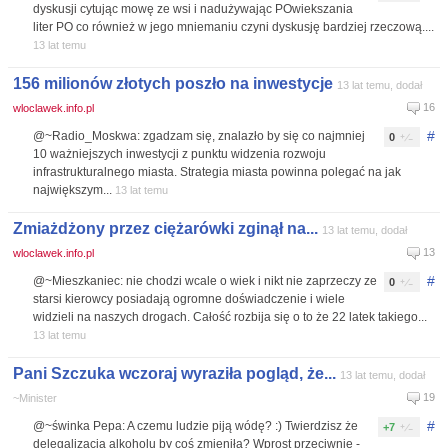
dyskusji cytując mowę ze wsi i nadużywając POwiekszania
liter PO co również w jego mniemaniu czyni dyskusję bardziej rzeczową....
13 lat temu
156 milionów złotych poszło na inwestycje
13 lat temu, dodał
16
wloclawek.info.pl
#
@~Radio_Moskwa: zgadzam się, znalazło by się co najmniej
0
10 ważniejszych inwestycji z punktu widzenia rozwoju
infrastrukturalnego miasta. Strategia miasta powinna polegać na jak
największym...
13 lat temu
Zmiażdżony przez ciężarówki zginął na...
13 lat temu, dodał
13
wloclawek.info.pl
#
@~Mieszkaniec: nie chodzi wcale o wiek i nikt nie zaprzeczy ze
0
starsi kierowcy posiadają ogromne doświadczenie i wiele
widzieli na naszych drogach. Całość rozbija się o to że 22 latek takiego...
13 lat temu
Pani Szczuka wczoraj wyraziła pogląd, że...
13 lat temu, dodał
19
~Minister
#
@~świnka Pepa: A czemu ludzie piją wódę? :) Twierdzisz że
+7
delegalizacja alkoholu by coś zmieniła? Wprost przeciwnie -