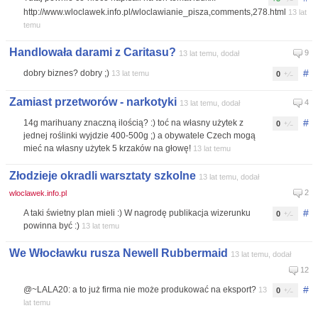
http://www.wloclawek.info.pl/wloclawianie_pisza,comments,278.html
13 lat
temu
Handlowała darami z Caritasu?
9
13 lat temu, dodał
#
dobry biznes? dobry ;)
13 lat temu
0
Zamiast przetworów - narkotyki
4
13 lat temu, dodał
#
14g marihuany znaczną ilością? :) toć na własny użytek z
0
jednej roślinki wyjdzie 400-500g ;) a obywatele Czech mogą
mieć na własny użytek 5 krzaków na głowę!
13 lat temu
Złodzieje okradli warsztaty szkolne
13 lat temu, dodał
2
wloclawek.info.pl
#
A taki świetny plan mieli :) W nagrodę publikacja wizerunku
0
powinna być :)
13 lat temu
We Włocławku rusza Newell Rubbermaid
13 lat temu, dodał
12
#
@~LALA20: a to już firma nie może produkować na eksport?
13
0
lat temu