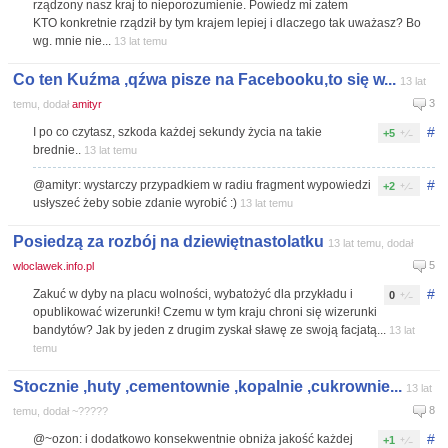
rządzony nasz kraj to nieporozumienie. Powiedz mi zatem
KTO konkretnie rządził by tym krajem lepiej i dlaczego tak uważasz? Bo
wg. mnie nie...
13 lat temu
Co ten Kuźma ,qźwa pisze na Facebooku,to się w...
13 lat
3
temu, dodał
amityr
#
I po co czytasz, szkoda każdej sekundy życia na takie
+5
brednie..
13 lat temu
#
@amityr: wystarczy przypadkiem w radiu fragment wypowiedzi
+2
usłyszeć żeby sobie zdanie wyrobić :)
13 lat temu
Posiedzą za rozbój na dziewiętnastolatku
13 lat temu, dodał
5
wloclawek.info.pl
#
Zakuć w dyby na placu wolności, wybatożyć dla przykładu i
0
opublikować wizerunki! Czemu w tym kraju chroni się wizerunki
bandytów? Jak by jeden z drugim zyskał sławę ze swoją facjatą...
13 lat
temu
Stocznie ,huty ,cementownie ,kopalnie ,cukrownie...
13 lat
8
temu, dodał ~?????
#
@~ozon: i dodatkowo konsekwentnie obniża jakość każdej
+1