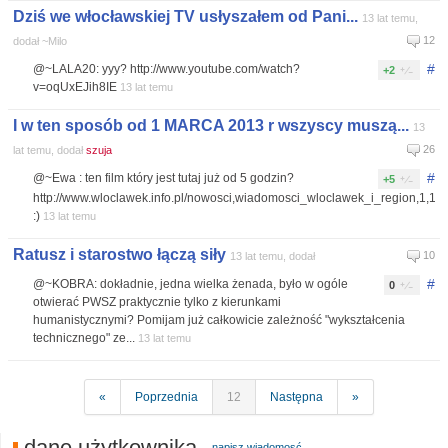
Dziś we włocławskiej TV usłyszałem od Pani...
13 lat temu,
12
dodał ~Milo
#
@~LALA20: yyy? http://www.youtube.com/watch?
+2
v=oqUxEJih8IE
13 lat temu
I w ten sposób od 1 MARCA 2013 r wszyscy muszą...
13
26
lat temu, dodał
szuja
#
@~Ewa : ten film który jest tutaj już od 5 godzin?
+5
http://www.wloclawek.info.pl/nowosci,wiadomosci_wloclawek_i_region,1,1,r
:)
13 lat temu
Ratusz i starostwo łączą siły
10
13 lat temu, dodał
#
@~KOBRA: dokładnie, jedna wielka żenada, było w ogóle
0
otwierać PWSZ praktycznie tylko z kierunkami
humanistycznymi? Pomijam już całkowicie zależność "wykształcenia
technicznego" ze...
13 lat temu
«
Poprzednia
12
Następna
»
dane użytkownika
napisz wiadomosć