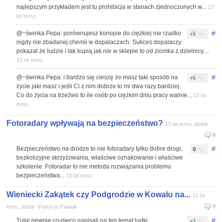
najlepszym przykładem jest tu prohibicja w stanach zjednoczonych w...
13
lat temu
#
@~świnka Pepa: porównujesz konopie do ciężkiej nie rzadko
+5
nigdy nie zbadanej chemii w dopalaczach. Sukces dopalaczy
pokazał że ludzie i tak kupią jak nie w sklepie to od ziomka z dzielnicy....
13 lat temu
#
@~świnka Pepa: i bardzo się cieszę że masz taki sposób na
+5
życie jaki masz i jeśli Ci z nim dobrze to mi dwa razy bardziej.
Co do życia na trzeźwo to ile osób po ciężkim dniu pracy walnie...
13 lat
temu
Fotoradary wpływają na bezpieczeństwo?
13 lat temu, dodał
8
#
Bezpieczeństwo na drodze to nie fotoradary tylko dobre drogi,
0
bezkolizyjne skrzyżowania, właściwe oznakowanie i właściwe
szkolenie. Fotoradar to nie metoda rozwiązania problemu
bezpieczeństwa...
13 lat temu
Wieniecki Zakątek czy Podgrodzie w Kowalu na...
13 lat
9
temu, dodał ~Patrycja Pawlak
#
Tutaj pewnie co-nieco napisali na ten temat ludki..
+3