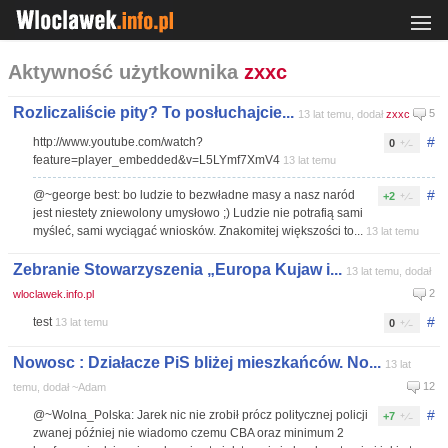
Aktywność użytkownika
zxxc
Rozliczaliście pity? To posłuchajcie...
5
13 lat temu, dodał
zxxc
#
http://www.youtube.com/watch?
0
feature=player_embedded&v=L5LYmf7XmV4
13 lat temu
#
@~george best: bo ludzie to bezwładne masy a nasz naród
+2
jest niestety zniewolony umysłowo ;) Ludzie nie potrafią sami
myśleć, sami wyciągać wniosków. Znakomitej większości to...
13 lat temu
Zebranie Stowarzyszenia „Europa Kujaw i...
13 lat temu, dodał
2
wloclawek.info.pl
#
test
13 lat temu
0
Nowosc : Działacze PiS bliżej mieszkańców. No...
13 lat
12
temu, dodał ~Adam
#
@~Wolna_Polska: Jarek nic nie zrobił prócz politycznej policji
+7
zwanej później nie wiadomo czemu CBA oraz minimum 2