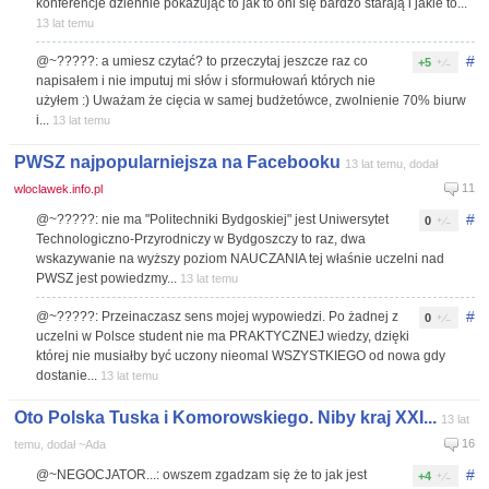
konferencje dziennie pokazując to jak to oni się bardzo starają i jakie to...
13 lat temu
#
@~?????: a umiesz czytać? to przeczytaj jeszcze raz co
+5
napisałem i nie imputuj mi słów i sformułowań których nie
użyłem :) Uważam że cięcia w samej budżetówce, zwolnienie 70% biurw
i...
13 lat temu
PWSZ najpopularniejsza na Facebooku
13 lat temu, dodał
11
wloclawek.info.pl
#
@~?????: nie ma "Politechniki Bydgoskiej" jest Uniwersytet
0
Technologiczno-Przyrodniczy w Bydgoszczy to raz, dwa
wskazywanie na wyższy poziom NAUCZANIA tej właśnie uczelni nad
PWSZ jest powiedzmy...
13 lat temu
#
@~?????: Przeinaczasz sens mojej wypowiedzi. Po żadnej z
0
uczelni w Polsce student nie ma PRAKTYCZNEJ wiedzy, dzięki
której nie musiałby być uczony nieomal WSZYSTKIEGO od nowa gdy
dostanie...
13 lat temu
Oto Polska Tuska i Komorowskiego. Niby kraj XXI...
13 lat
16
temu, dodał ~Ada
#
@~NEGOCJATOR...: owszem zgadzam się że to jak jest
+4