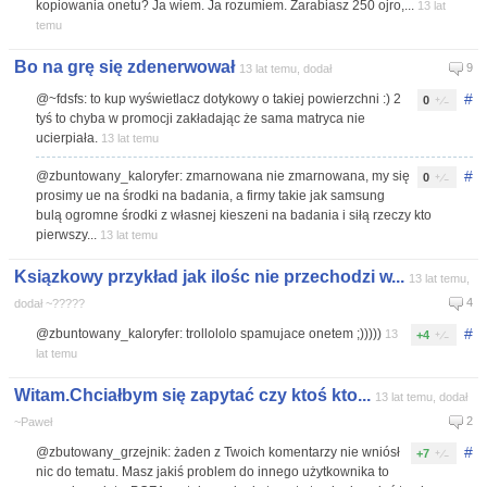
kopiowania onetu? Ja wiem. Ja rozumiem. Zarabiasz 250 ojro,...
13 lat
temu
Bo na grę się zdenerwował
9
13 lat temu, dodał
#
@~fdsfs: to kup wyświetlacz dotykowy o takiej powierzchni :) 2
0
tyś to chyba w promocji zakładając że sama matryca nie
ucierpiała.
13 lat temu
#
@zbuntowany_kaloryfer: zmarnowana nie zmarnowana, my się
0
prosimy ue na środki na badania, a firmy takie jak samsung
bulą ogromne środki z własnej kieszeni na badania i siłą rzeczy kto
pierwszy...
13 lat temu
Ksiązkowy przykład jak ilośc nie przechodzi w...
13 lat temu,
4
dodał ~?????
#
@zbuntowany_kaloryfer: trollololo spamujace onetem ;)))))
13
+4
lat temu
Witam.Chciałbym się zapytać czy ktoś kto...
13 lat temu, dodał
2
~Paweł
#
@zbutowany_grzejnik: żaden z Twoich komentarzy nie wniósł
+7
nic do tematu. Masz jakiś problem do innego użytkownika to