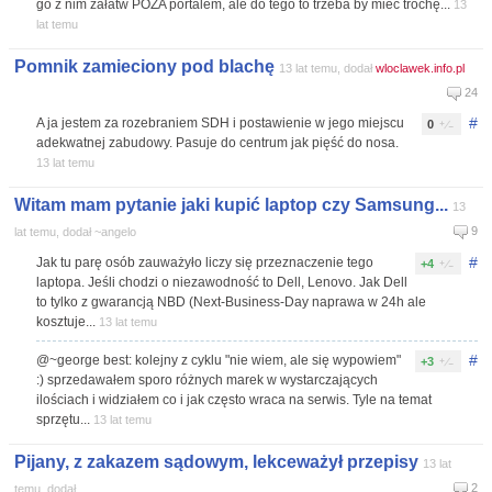
go z nim załatw POZA portalem, ale do tego to trzeba by mieć trochę...
13
lat temu
Pomnik zamieciony pod blachę
13 lat temu, dodał
wloclawek.info.pl
24
#
A ja jestem za rozebraniem SDH i postawienie w jego miejscu
0
adekwatnej zabudowy. Pasuje do centrum jak pięść do nosa.
13 lat temu
Witam mam pytanie jaki kupić laptop czy Samsung...
13
9
lat temu, dodał ~angelo
#
Jak tu parę osób zauważyło liczy się przeznaczenie tego
+4
laptopa. Jeśli chodzi o niezawodność to Dell, Lenovo. Jak Dell
to tylko z gwarancją NBD (Next-Business-Day naprawa w 24h ale
kosztuje...
13 lat temu
#
@~george best: kolejny z cyklu "nie wiem, ale się wypowiem"
+3
:) sprzedawałem sporo różnych marek w wystarczających
ilościach i widziałem co i jak często wraca na serwis. Tyle na temat
sprzętu...
13 lat temu
Pijany, z zakazem sądowym, lekceważył przepisy
13 lat
2
temu, dodał