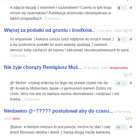
#
A zdjęcie facjaty z imieniem i nazwiskiem? Czemu w tym kraju
0
chroni się cwaniaków? Publikacja wizerunku obowiązkowa w
takich przypadkach.
13 lat temu
Więcej za podatki od gruntu i środków...
15
13 lat temu, dodał
#
no wspaniale :) kolejna rzesza ludzi odpłynie do innych miast :)
0
a wy podnoście podatki bo wam wpływy spadają :) zamiast
obniżyć żeby zachęcić do rejonu i zatrzymać niezdecydowanych to sami...
13 lat temu
Nie żyje chorąży Remigiusz Muś...
13 lat temu, dodał
donperchino
17
#
@~Moher: używaj enterów bo tego się prawie czytać nie da.
+3
@~Koalicja Moherowa: taaak i z geniuszem panem Ziobro na
czele, który nie wie że laptopa można sformatować i nadpisać i nie
trzeba...
13 lat temu
Niedawno @~????? postulował aby do czasu...
13 lat temu,
6
dodał
peso
#
@peso: w tamtym miejscu to jest poezja, można by stać i cały
+5
dzień filmować idiotów i debili :) Swoją drogą nieźle kamerka