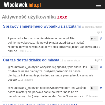
Aktywność użytkownika
zxxc
Sprawcy śmiertelnego wypadku z zarzutami
13 lat temu, dodał
1
#
A pasażerka bez zarzutu nieudzielenie pomocy? Nie
0
poinformowała służb, nie powstrzymała przed dalszą jazdą?
Nieomal pewne że wiedziała o tym że kierowcy są pijani zanim wsiadła z
nimi do...
13 lat temu
Caritas dostał działkę od miasta
15
13 lat temu, dodał
#
@zbuntowany_kaloryfer: wszystko się zgadza, tylko skoro i tak
0
działka za nasze pieniądze, budynek pośrednio za nasze
pieniądze i utrzymanie pośrednio za nasze pieniądze, to czemu nie
postawi...
13 lat temu
#
@zbuntowany_kaloryfer: najlepszym przykładem jest właśnie
0
nasze miasto :) nie pozwala sobie na rozrzutność że aż
niedobrze się robi :) Więc co lepiej dać "firmie" która może i...
13 lat temu