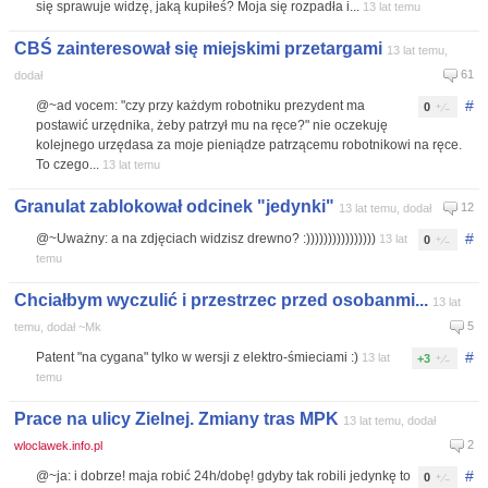
się sprawuje widzę, jaką kupiłeś? Moja się rozpadła i...
13 lat temu
CBŚ zainteresował się miejskimi przetargami
13 lat temu,
61
dodał
#
@~ad vocem: "czy przy każdym robotniku prezydent ma
0
postawić urzędnika, żeby patrzył mu na ręce?" nie oczekuję
kolejnego urzędasa za moje pieniądze patrzącemu robotnikowi na ręce.
To czego...
13 lat temu
Granulat zablokował odcinek "jedynki"
12
13 lat temu, dodał
#
@~Uważny: a na zdjęciach widzisz drewno? :))))))))))))))))
13 lat
0
temu
Chciałbym wyczulić i przestrzec przed osobanmi...
13 lat
5
temu, dodał ~Mk
#
Patent "na cygana" tylko w wersji z elektro-śmieciami :)
13 lat
+3
temu
Prace na ulicy Zielnej. Zmiany tras MPK
13 lat temu, dodał
2
wloclawek.info.pl
#
@~ja: i dobrze! maja robić 24h/dobę! gdyby tak robili jedynkę to
0