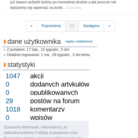
już dawno jeździli byśmy po normalnej drodze a tak jeszcze rok
będziemy się wpieniać na korki..
13 lat temu
«
Poprzednia
13
Następna
»
dane użytkownika
napisz wiadomosć
Z portalem: 17 lata , 15 tygodni , 5 dni
Ostatnie logowanie: 1 rok , 28 tygodni , 3 dni temu.
statystyki
1047
akcji
0
dodanych artykułów
0
opublikowanych
29
postów na forum
1018
komentarzy
0
wpisów
0
obserwujący
Szanowny Internauto, informujemy, że
0
obserwowany
zaktualizowaliśmy Politykę prywatności oraz