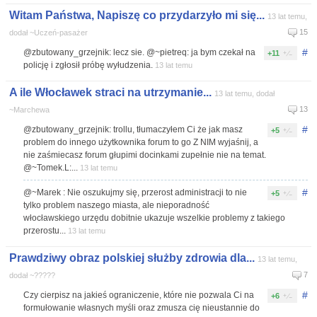
Witam Państwa, Napiszę co przydarzyło mi się...
13 lat temu,
15
dodał ~Uczeń-pasażer
#
@zbutowany_grzejnik: lecz sie. @~pietreq: ja bym czekał na
+11
policję i zgłosił próbę wyłudzenia.
13 lat temu
A ile Włocławek straci na utrzymanie...
13 lat temu, dodał
13
~Marchewa
#
@zbutowany_grzejnik: trollu, tłumaczyłem Ci że jak masz
+5
problem do innego użytkownika forum to go Z NIM wyjaśnij, a
nie zaśmiecasz forum głupimi docinkami zupełnie nie na temat.
@~Tomek.L:...
13 lat temu
#
@~Marek : Nie oszukujmy się, przerost administracji to nie
+5
tylko problem naszego miasta, ale nieporadność
włocławskiego urzędu dobitnie ukazuje wszelkie problemy z takiego
przerostu...
13 lat temu
Prawdziwy obraz polskiej służby zdrowia dla...
13 lat temu,
7
dodał ~?????
#
Czy cierpisz na jakieś ograniczenie, które nie pozwala Ci na
+6
formułowanie własnych myśli oraz zmusza cię nieustannie do