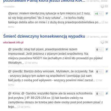
pozdrawiam Panią która jezdzi zielona KIA...
13 lat temu, dodał
10
~matador
#
@peso: miałem identyczną sytuacje w tym miejscu już 2 razy,
+4
aż się boję pomyśleć "do 3 razy sztuka"... i w końcu trafię
takiego debila albo on mnie i z dużą dozą prawdopodobieństwa po...
13 lat
temu
Śmierć dziewczyny konsekwencją wypadku
13 lat temu, dodał
38
wloclawek.info.pl
#
@~piwo$z: obaj byli pijani, prawdopodobnie razem
0
imprezowali. Jeśli jedziesz z pijanym jesteś współwinny. Na
miejscu pasażera NIGDY nie jechałbym z kimś kto prowadzi po pijaku!
Wolałbym...
13 lat temu
#
@~piwo$z: Bardzo dobry wniosek.. Myślałem, że oczywisty. Tak
0
- wszyscy jadący tym autem są współwinni i pomijając już sam
fakt jazdy z osobą pod wpływem - wszyscy powinni mieć zarzut...
13 lat
temu
#
@~Kinia: @~Sandra: wszystko fajnie ale ta wasza schizofrenia
0
jest przykra ;) IP: 89.229.154.xx :))) tak bardzo zależy na
zamydleniu obrazu że trzeba jako dwie osoby post pod postem pisać z
tego...
13 lat temu