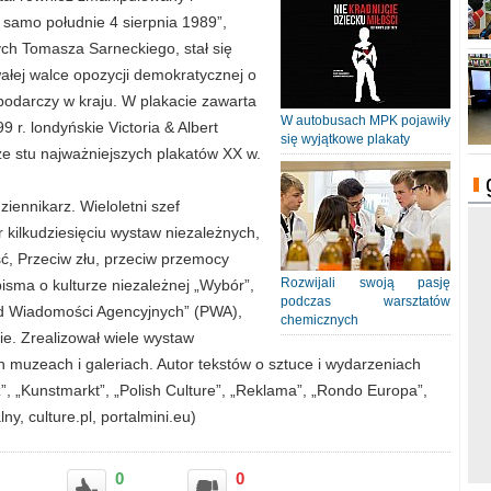
 samo południe 4 sierpnia 1989”,
ch Tomasza Sarneckiego, stał się
łej walce opozycji demokratycznej o
spodarczy w kraju. W plakacie zawarta
W autobusach MPK pojawiły
 r. londyńskie Victoria & Albert
się wyjątkowe plakaty
e stu najważniejszych plakatów XX w.
ziennikarz. Wieloletni szef
 kilkudziesięciu wystaw niezależnych,
ć, Przeciw złu, przeciw przemocy
Rozwijali swoją pasję
pisma o kulturze niezależnej „Wybór”,
podczas warsztatów
d Wiadomości Agencyjnych” (PWA),
chemicznych
e. Zrealizował wiele wystaw
h muzeach i galeriach. Autor tekstów o sztuce i wydarzeniach
z”, „Kunstmarkt”, „Polish Culture”, „Reklama”, „Rondo Europa”,
y, culture.pl, portalmini.eu)
0
0