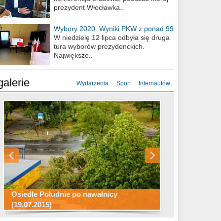
prezydent Włocławka..
Wybory 2020. Wyniki PKW z ponad 99
procent obwodów
W niedzielę 12 lipca odbyła się druga
tura wyborów prezydenckich.
Największe..
galerie
Wydarzenia
Sport
Internautów
Konkurs fotograficzny "Co to za
Miasto kładzie się do snu .
miejsca"
Ścieżka rowerowa w naszym mieście
Osiedle Południe po nawałnicy
(19.07.2015)
Wizytówka Włocławka
polowanie wigilijne 2014