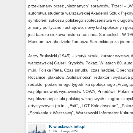
przekłamany przez „nieznanych” sprawców. Trzeci – „W
autorstwa studenta warszawskiej Akademii Sztuk Piękny
symbolem sukcesu polskiego społeczeństwa w długotrwa
zmiany polityczne i ustrojowe, nowy ład społeczny i go
jest bardzo ciekawa historia rodzinna Sarneckich. W 1999
Museum uznało dzieło Tomasza Sarneckiego za jeden z
Jerzy Brukwicki (1945) – krytyk sztuki, kurator wystaw, d
warszawskiej Galerii Krytyków Pokaz. W latach 80. autor
m.in. Polska Pieta, Czas smutku, czas nadziei, Obecnoś
Rocznice, plakatów „Solidarności”; redaktor i wydawca 
redaktor podziemnego tygodnika społecznego „Przeglą
współpracownik wydawnictw NOWA, Przedświt, Pokoleni
współczesnej sztuki polskiej w krajowych i zagranicznyc
artystycznych (m.in.: „Exit”, „LOT Kaleidoscope”, „Poka
„Spotkania z Warszawą”, Warszawski Informator Kulturaln
P. wloclawek.info.pl
16:06, 31 maja 2024