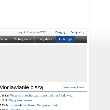
piątek,
7 sierpnia 2026
Zaloguj
Zarejestruj
kacja
Motoryzacja
Turystyka
Pracuj.pl
włocławianie piszą
Załóż nowy temat
Wczoraj przechodząc przez park na Słodowie..
1:38 Nd.
Wszystko umiera
1:17 Śr.
z gniazdami ptaków Na żytniej obok..
7:23 Śr.