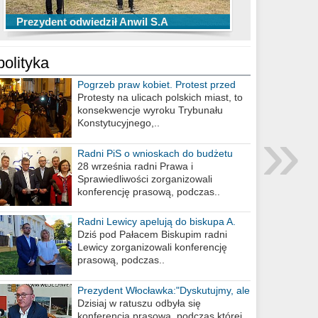
TOP 10 przechwytów Anwilu Włocławek
TOP 5 rzutów Anwilu Włocławek w BCL
Prezydent odwiedził Anwil S.A
w EBL w sezonie 2019/2020
w sezonie 2019/2020
polityka
Pogrzeb praw kobiet. Protest przed
biurem poselskim PiS
Protesty na ulicach polskich miast, to
konsekwencje wyroku Trybunału
»
Konstytucyjnego,..
Radni PiS o wnioskach do budżetu
miasta na 2021 rok
28 września radni Prawa i
Sprawiedliwości zorganizowali
konferencję prasową, podczas..
Radni Lewicy apelują do biskupa A.
Wiesława Meringa
Dziś pod Pałacem Biskupim radni
Lewicy zorganizowali konferencję
prasową, podczas..
Prezydent Włocławka:"Dyskutujmy, ale
nie obrażajmy się”
Dzisiaj w ratuszu odbyła się
konferencja prasowa, podczas której