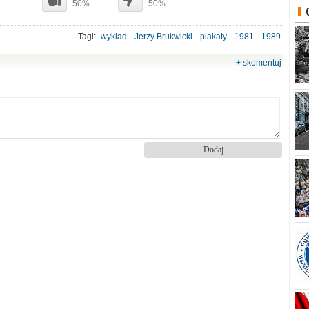
50%
50%
Tagi:
wykład
Jerzy Brukwicki
plakaty
1981
1989
+ skomentuj