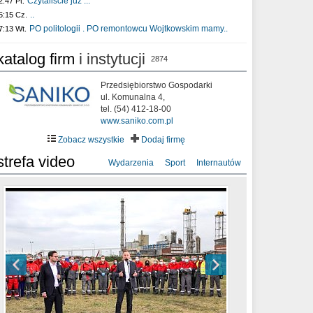
Czytaliście już :..
2:47 Pt.
..
5:15 Cz.
PO politologii . PO remontowcu Wojtkowskim mamy..
7:13 Wt.
katalog firm
i instytucji
2874
Przedsiębiorstwo Gospodarki
ul. Komunalna 4,
tel. (54) 412-18-00
www.saniko.com.pl
Zobacz wszystkie
Dodaj firmę
strefa video
Wydarzenia
Sport
Internautów
sixf33t .Last Year DRONE FOOTAGE
XXIII Sesja Rady Miasta Włocławek VIII
Ni To Ponk - W oczach mamy strach
Włocławek
kadencji w dniu 09.06.2020 r.