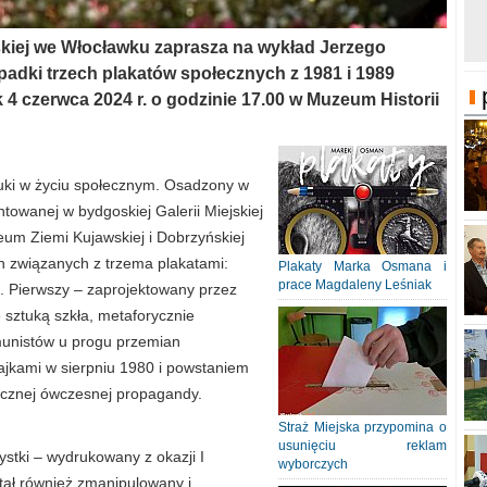
kiej we Włocławku zaprasza na wykład Jerzego
padki trzech plakatów społecznych z 1981 i 1989
 4 czerwca 2024 r. o godzinie 17.00 w Muzeum Historii
tuki w życiu społecznym. Osadzony w
towanej w bydgoskiej Galerii Miejskiej
eum Ziemi Kujawskiej i Dobrzyńskiej
 związanych z trzema plakatami:
Plakaty Marka Osmana i
prace Magdaleny Leśniak
. Pierwszy – zaprojektowany przez
sztuką szkła, metaforycznie
munistów u progu przemian
rajkami w sierpniu 1980 i powstaniem
tycznej ówczesnej propagandy.
Straż Miejska przypomina o
usunięciu reklam
ystki – wydrukowany z okazji I
wyborczych
ał również zmanipulowany i