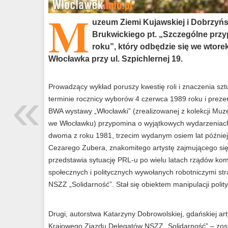
M
uzeum Ziemi Kujawskiej i Dobrzyńs
Brukwickiego pt. „Szczególne przy
roku”, który odbędzie się we wtorek
Włocławka przy ul. Szpichlernej 19.
«
Prowadzący wykład poruszy kwestię roli i znaczenia sz
terminie rocznicy wyborów 4 czerwca 1989 roku i prezen
BWA wystawy „Włocławki” (zrealizowanej z kolekcji Muz
we Włocławku) przypomina o wyjątkowych wydarzeniach
dwoma z roku 1981, trzecim wydanym osiem lat później
Cezarego Zubera, znakomitego artystę zajmującego się 
przedstawia sytuację PRL-u po wielu latach rządów ko
społecznych i politycznych wywołanych robotniczymi st
NSZZ „Solidarność”. Stał się obiektem manipulacji poli
Drugi, autorstwa Katarzyny Dobrowolskiej, gdańskiej art
Krajowego Zjazdu Delegatów NSZZ „Solidarność” – zost