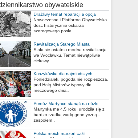
dziennikarstwo obywatelskie
Drażliwy temat reparacji a opcja
berlińska
Nowoczesna i Platforma Obywatelska
dość histerycznie oskarża
szeregowego posła..
Rewitalizacja Starego Miasta
Stała się ostatnio modna rewitalizacja
we Włocławku. Temat niewątpliwie
ciekawy...
Koszykówka dla najmłodszych
Poniedziałek, pogoda nie rozpieszcza,
pod Halą Mistrzów typowy dla
meczowego dnia..
Pomóż Martynce stanąć na nóżki
Martynka ma 4,5 roku, urodziła się z
bardzo rzadką wadą genetyczną -
zespołem..
Polska moich marzeń cz.6