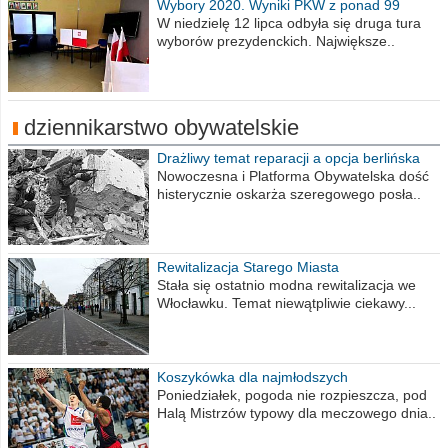
Wybory 2020. Wyniki PKW z ponad 99
procent obwodów
W niedzielę 12 lipca odbyła się druga tura
wyborów prezydenckich. Największe..
dziennikarstwo obywatelskie
Drażliwy temat reparacji a opcja berlińska
Nowoczesna i Platforma Obywatelska dość
histerycznie oskarża szeregowego posła..
Rewitalizacja Starego Miasta
Stała się ostatnio modna rewitalizacja we
Włocławku. Temat niewątpliwie ciekawy...
Koszykówka dla najmłodszych
Poniedziałek, pogoda nie rozpieszcza, pod
Halą Mistrzów typowy dla meczowego dnia..