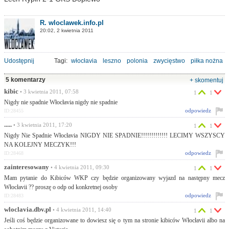
R. wloclawek.info.pl
20:02, 2 kwietnia 2011
Udostępnij
Tagi:
włocłavia
leszno
polonia
zwycięstwo
piłka nożna
5 komentarzy
+ skomentuj
kibic
• 3 kwietnia 2011, 07:58
1
1
Nigdy nie spadnie Włocłavia nigdy nie spadnie
odpowiedz
ID:28455
.....
• 3 kwietnia 2011, 17:20
1
1
Nigdy Nie Spadnie Włocłavia NIGDY NIE SPADNIE!!!!!!!!!!!!! LECIMY WSZYSCY
NA KOLEJNY MECZYK!!!
odpowiedz
ID:28468
zainteresowany
• 4 kwietnia 2011, 09:30
1
1
Mam pytanie do Kibiców WKP czy będzie organizowany wyjazd na następny mecz
Włocłavii ?? proszę o odp od konkretnej osoby
odpowiedz
ID:28483
wloclavia.dbv.pl
• 4 kwietnia 2011, 14:40
1
1
Jeśli coś będzie organizowane to dowiesz się o tym na stronie kibiców Włocłavii albo na