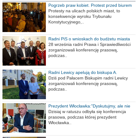
Pogrzeb praw kobiet. Protest przed biurem
poselskim PiS
Protesty na ulicach polskich miast, to
konsekwencje wyroku Trybunału
Konstytucyjnego,..
Radni PiS o wnioskach do budżetu miasta
na 2021 rok
28 września radni Prawa i Sprawiedliwości
zorganizowali konferencję prasową,
podczas..
Radni Lewicy apelują do biskupa A.
Wiesława Meringa
Dziś pod Pałacem Biskupim radni Lewicy
zorganizowali konferencję prasową,
podczas..
Prezydent Włocławka:"Dyskutujmy, ale nie
obrażajmy się”
Dzisiaj w ratuszu odbyła się konferencja
prasowa, podczas której prezydent
Włocławka..