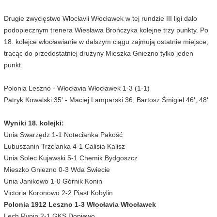
Drugie zwycięstwo Włocłavii Włocławek w tej rundzie III ligi dało
podopiecznym trenera Wiesława Brończyka kolejne trzy punkty. Po
18. kolejce włocławianie w dalszym ciągu zajmują ostatnie miejsce,
tracąc do przedostatniej drużyny Mieszka Gniezno tylko jeden
punkt.
Polonia Leszno - Włocłavia Włocławek 1-3 (1-1)
Patryk Kowalski 35' - Maciej Lamparski 36, Bartosz Śmigiel 46', 48'
Wyniki 18. kolejki:
Unia Swarzędz 1-1 Notecianka Pakość
Lubuszanin Trzcianka 4-1 Calisia Kalisz
Unia Solec Kujawski 5-1 Chemik Bydgoszcz
Mieszko Gniezno 0-3 Wda Świecie
Unia Janikowo 1-0 Górnik Konin
Victoria Koronowo 2-2 Piast Kobylin
Polonia 1912 Leszno 1-3 Włocłavia Włocławek
Lech Rypin 2-1 GKS Dopiewo