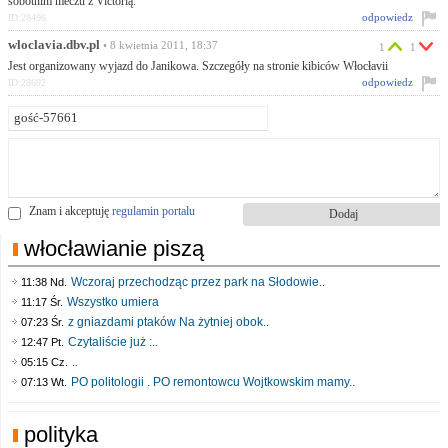
sobotnim meczu z Victorią.
odpowiedz
ID:28496
wloclavia.dbv.pl
• 8 kwietnia 2011, 18:37
1
1
Jest organizowany wyjazd do Janikowa. Szczegóły na stronie kibiców Włocłavii
odpowiedz
ID:28692
Znam i akceptuję
regulamin portalu
włocławianie piszą
Wczoraj przechodząc przez park na Słodowie..
11:38 Nd.
Wszystko umiera
11:17 Śr.
z gniazdami ptaków Na żytniej obok..
07:23 Śr.
Czytaliście już :..
12:47 Pt.
..
05:15 Cz.
PO politologii . PO remontowcu Wojtkowskim mamy..
07:13 Wt.
polityka