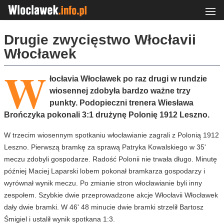
Drugie zwycięstwo Włocłavii
Włocławek
W
łocłavia Włocławek po raz drugi w rundzie
wiosennej zdobyła bardzo ważne trzy
punkty. Podopieczni trenera Wiesława
Brończyka pokonali 3:1 drużynę Polonię 1912 Leszno.
W trzecim wiosennym spotkaniu włocławianie zagrali z Polonią 1912
Leszno. Pierwszą bramkę za sprawą Patryka Kowalskiego w 35'
meczu zdobyli gospodarze. Radość Polonii nie trwała długo. Minutę
później Maciej Laparski lobem pokonał bramkarza gospodarzy i
wyrównał wynik meczu. Po zmianie stron włocławianie byli inny
zespołem. Szybkie dwie przeprowadzone akcje Włocłavii Włocławek
dały dwie bramki. W 46' 48 minucie dwie bramki strzelił Bartosz
Śmigiel i ustalił wynik spotkana 1:3.