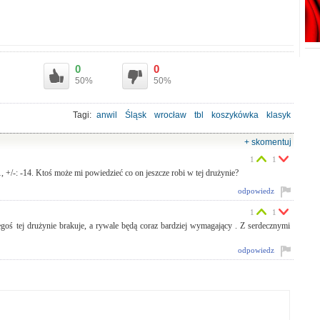
0
0
50%
50%
Tagi:
anwil
Śląsk
wrocław
tbl
koszykówka
klasyk
+ skomentuj
1
1
, +/-: -14. Ktoś może mi powiedzieć co on jeszcze robi w tej drużynie?
odpowiedz
1
1
egoś tej drużynie brakuje, a rywale będą coraz bardziej wymagający . Z serdecznymi
odpowiedz