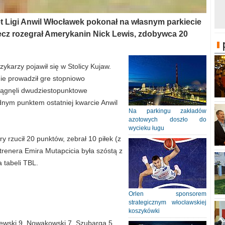
t Ligi Anwil Włocławek pokonał na własnym parkiecie
ecz rozegrał Amerykanin Nick Lewis, zdobywca 20
ykarzy pojawił się w Stolicy Kujaw.
ie prowadził gre stopniowo
siągnęli dwudziestopunktowe
dnym punktem ostatniej kwarcie Anwil
Na parkingu zakładów
azotowych doszło do
wycieku ługu
y rzucił 20 punktów, zebrał 10 piłek (z
renera Emira Mutapcicia była szóstą z
a tabeli TBL.
Orlen sponsorem
strategicznym włocławskiej
koszykówki
jewski 9, Nowakowski 7, Szubarga 5,