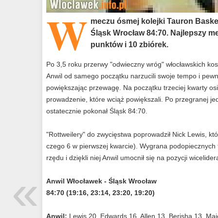
W
meczu ósmej kolejki Tauron Baske
Śląsk Wrocław 84:70. Najlepszy m
punktów i 10 zbiórek.
Po 3,5 roku przerwy "odwieczny wróg" włocławskich kosz
Anwil od samego początku narzucili swoje tempo i pewn
powiększając przewagę. Na początku trzeciej kwarty o
prowadzenie, które wciąż powiększali. Po przegranej je
ostatecznie pokonał Śląsk 84:70.
"Rottweilery" do zwycięstwa poprowadził Nick Lewis, któr
czego 6 w pierwszej kwarcie). Wygrana podopiecznych t
rzędu i dziękli niej Anwil umocnił się na pozycji wicelider
«
Anwil Włocławek - Śląsk Wrocław
84:70 (19:16, 23:14, 23:20, 19:20)
Anwil:
Lewis 20, Edwards 16, Allen 13, Berisha 13, Ma