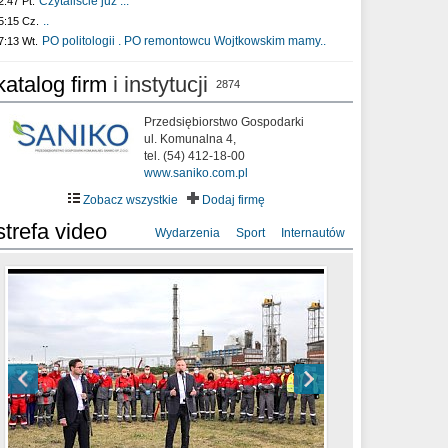
Czytaliście już :..
2:47 Pt.
..
5:15 Cz.
PO politologii . PO remontowcu Wojtkowskim mamy..
7:13 Wt.
katalog firm
i instytucji
2874
Przedsiębiorstwo Gospodarki
ul. Komunalna 4,
tel. (54) 412-18-00
www.saniko.com.pl
Zobacz wszystkie
Dodaj firmę
strefa video
Wydarzenia
Sport
Internautów
sixf33t .Last Year DRONE FOOTAGE
XXIII Sesja Rady Miasta Włocławek VIII
Ni To Ponk - W oczach mamy strach
Włocławek
kadencji w dniu 09.06.2020 r.