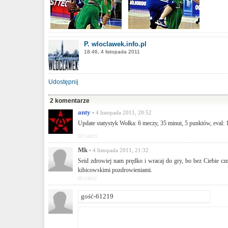
P. wloclawek.info.pl
18:46, 4 listopada 2011
Udostępnij
2 komentarze
anty
• 4 listopada 2011, 20:52
Update statystyk Wołka: 6 meczy, 35 minut, 5 punktów, eval: 1
ID:34029
Mk
• 4 listopada 2011, 21:32
Seid zdrowiej nam prędko i wracaj do gry, bo bez Ciebie cz
kibicowskimi pozdrowieniami.
ID:34031