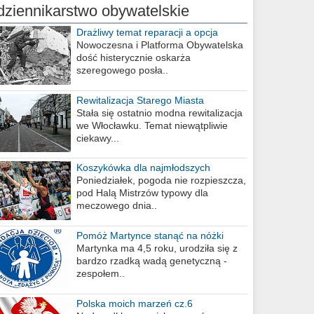
dziennikarstwo obywatelskie
Drażliwy temat reparacji a opcja
berlińska
Nowoczesna i Platforma Obywatelska
dość histerycznie oskarża
szeregowego posła..
Rewitalizacja Starego Miasta
Stała się ostatnio modna rewitalizacja
we Włocławku. Temat niewątpliwie
ciekawy...
Koszykówka dla najmłodszych
Poniedziałek, pogoda nie rozpieszcza,
pod Halą Mistrzów typowy dla
meczowego dnia..
Pomóż Martynce stanąć na nóżki
Martynka ma 4,5 roku, urodziła się z
bardzo rzadką wadą genetyczną -
zespołem..
Polska moich marzeń cz.6