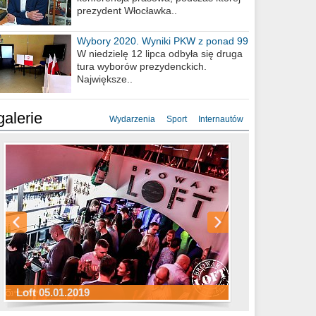
prezydent Włocławka..
Wybory 2020. Wyniki PKW z ponad 99
procent obwodów
W niedzielę 12 lipca odbyła się druga
tura wyborów prezydenckich.
Największe..
galerie
Wydarzenia
Sport
Internautów
Sylwester Hotel Młyn 31.12.2018
Sylwester Miejski 31.12.2018
Sylwester Loft 31.12.2018
Loft 05.01.2019
Sylwester Podgrodzie 31.12.2018
Sylwester Pensjonat Michelin 31.12.2018