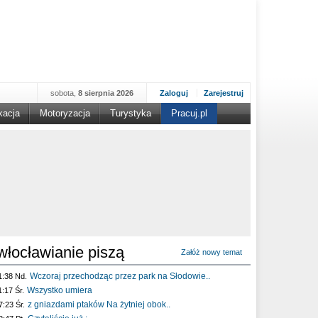
sobota,
8 sierpnia 2026
Zaloguj
Zarejestruj
kacja
Motoryzacja
Turystyka
Pracuj.pl
włocławianie piszą
Załóż nowy temat
Wczoraj przechodząc przez park na Słodowie..
1:38 Nd.
Wszystko umiera
1:17 Śr.
z gniazdami ptaków Na żytniej obok..
7:23 Śr.