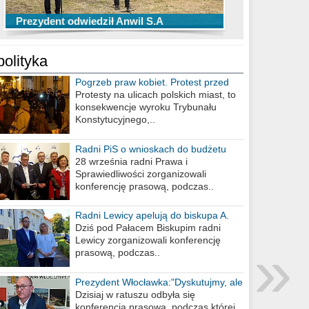
TOP 10 przechwytów Anwilu Włocławek
TOP 5 rzutów Anwilu Włocławek w BCL
Prezydent odwiedził Anwil S.A
w EBL w sezonie 2019/2020
w sezonie 2019/2020
polityka
Pogrzeb praw kobiet. Protest przed
biurem poselskim PiS
Protesty na ulicach polskich miast, to
konsekwencje wyroku Trybunału
Konstytucyjnego,..
Radni PiS o wnioskach do budżetu
miasta na 2021 rok
28 września radni Prawa i
Sprawiedliwości zorganizowali
konferencję prasową, podczas..
Radni Lewicy apelują do biskupa A.
Wiesława Meringa
Dziś pod Pałacem Biskupim radni
»
Lewicy zorganizowali konferencję
prasową, podczas..
Prezydent Włocławka:"Dyskutujmy, ale
nie obrażajmy się”
Dzisiaj w ratuszu odbyła się
konferencja prasowa, podczas której