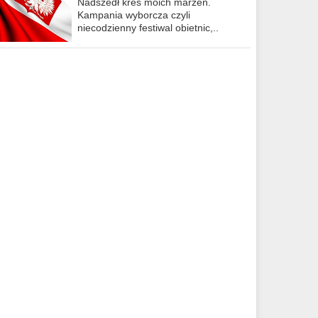
Nadszedł kres moich marzeń.
Kampania wyborcza czyli
niecodzienny festiwal obietnic,..