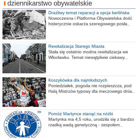
dziennikarstwo obywatelskie
Drażliwy temat reparacji a opcja berlińska
Nowoczesna i Platforma Obywatelska dość
histerycznie oskarża szeregowego posła..
Rewitalizacja Starego Miasta
Stała się ostatnio modna rewitalizacja we
Włocławku. Temat niewątpliwie ciekawy...
Koszykówka dla najmłodszych
Poniedziałek, pogoda nie rozpieszcza, pod
Halą Mistrzów typowy dla meczowego dnia..
Pomóż Martynce stanąć na nóżki
Martynka ma 4,5 roku, urodziła się z bardzo
rzadką wadą genetyczną - zespołem..