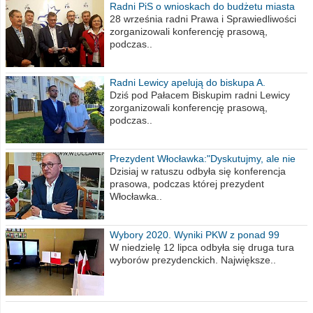
Radni PiS o wnioskach do budżetu miasta
na 2021 rok
28 września radni Prawa i Sprawiedliwości
zorganizowali konferencję prasową,
podczas..
Radni Lewicy apelują do biskupa A.
Wiesława Meringa
Dziś pod Pałacem Biskupim radni Lewicy
zorganizowali konferencję prasową,
podczas..
Prezydent Włocławka:"Dyskutujmy, ale nie
obrażajmy się”
Dzisiaj w ratuszu odbyła się konferencja
prasowa, podczas której prezydent
Włocławka..
Wybory 2020. Wyniki PKW z ponad 99
procent obwodów
W niedzielę 12 lipca odbyła się druga tura
wyborów prezydenckich. Największe..