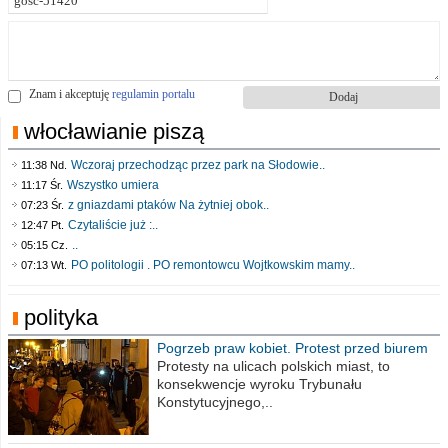
Znam i akceptuję
regulamin portalu
włocławianie piszą
Wczoraj przechodząc przez park na Słodowie..
11:38 Nd.
Wszystko umiera
11:17 Śr.
z gniazdami ptaków Na żytniej obok..
07:23 Śr.
Czytaliście już :..
12:47 Pt.
..
05:15 Cz.
PO politologii . PO remontowcu Wojtkowskim mamy..
07:13 Wt.
polityka
Pogrzeb praw kobiet. Protest przed biurem
poselskim PiS
Protesty na ulicach polskich miast, to
konsekwencje wyroku Trybunału
Konstytucyjnego,..