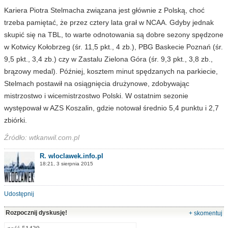
Kariera Piotra Stelmacha związana jest głównie z Polską, choć
trzeba pamiętać, że przez cztery lata grał w NCAA. Gdyby jednak
skupić się na TBL, to warte odnotowania są dobre sezony spędzone
w Kotwicy Kołobrzeg (śr. 11,5 pkt., 4 zb.), PBG Baskecie Poznań (śr.
9,5 pkt., 3,4 zb.) czy w Zastalu Zielona Góra (śr. 9,3 pkt., 3,8 zb.,
brązowy medal). Później, kosztem minut spędzanych na parkiecie,
Stelmach postawił na osiągnięcia drużynowe, zdobywając
mistrzostwo i wicemistrzostwo Polski. W ostatnim sezonie
występował w AZS Koszalin, gdzie notował średnio 5,4 punktu i 2,7
zbiórki.
Źródło: wtkanwil.com.pl
R. wloclawek.info.pl
18:21, 3 sierpnia 2015
Udostępnij
Rozpocznij dyskusję!
+ skomentuj