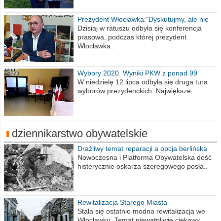
Prezydent Włocławka:"Dyskutujmy, ale nie
obrażajmy się”
Dzisiaj w ratuszu odbyła się konferencja
prasowa, podczas której prezydent
Włocławka..
Wybory 2020. Wyniki PKW z ponad 99
procent obwodów
W niedzielę 12 lipca odbyła się druga tura
wyborów prezydenckich. Największe..
dziennikarstwo obywatelskie
Drażliwy temat reparacji a opcja berlińska
Nowoczesna i Platforma Obywatelska dość
histerycznie oskarża szeregowego posła..
Rewitalizacja Starego Miasta
Stała się ostatnio modna rewitalizacja we
Włocławku. Temat niewątpliwie ciekawy...