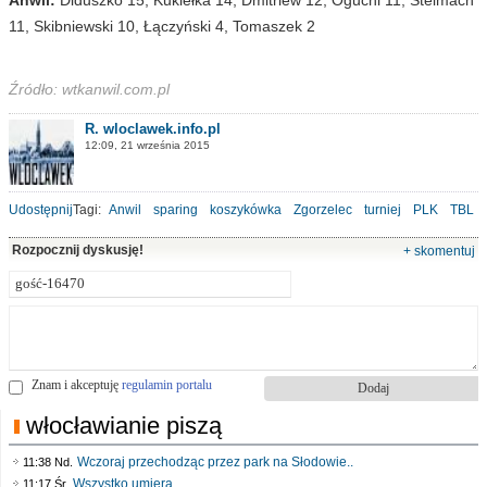
11, Skibniewski 10, Łączyński 4, Tomaszek 2
Źródło: wtkanwil.com.pl
R. wloclawek.info.pl
12:09, 21 września 2015
Udostępnij
Tagi:
Anwil
sparing
koszykówka
Zgorzelec
turniej
PLK
TBL
Rozpocznij dyskusję!
+ skomentuj
Znam i akceptuję
regulamin portalu
włocławianie piszą
Wczoraj przechodząc przez park na Słodowie..
11:38 Nd.
Wszystko umiera
11:17 Śr.