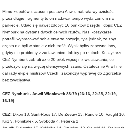
Mimo kłopotów z czasem postawa Anwilu nabrała wyrazistości i
przez długie fragmenty to on nadawał tempo wydarzeniom na
parkiecie. Udało się nawet zdobyć 16 punktów z rzędu i dojść CEZ
Nymburk na dystans dwóch celnych rzutów. Nasi koszykarze
potrafili wypracować sobie otwarte pozycje, tyle jednak, że zbyt
często nie byli w stanie z nich trafić. Wynik byłby zapewne inny,
gdyby nie problemy z zastawieniem tablicy po rzutach. Koszykarze
CEZ Nymburk zebrali aż o 20 piłek więcej niż włocławianie, co
przełożyło się na więcej ofensywnych szans. Ostatecznie Anwil nie
dał rady ekipie mistrzów Czech i zakończył wyprawę do Zgorzelca
bez zwycięstwa.
CEZ Nymburk - Anwil Włocławek 88:79 (26:16, 22:25, 22:19,
16:19)
CEZ:
Dixon 18, Sant-Roos 17, De Zeeuw 13, Randle 10, Vaughl 10,
Kriz 9, Pomikalek 5, Svoboda 4, Peterka 2
Anwil:
Diduszko 15, Kukiełka 14, Dmitriew 12, Oguchi 11, Stelmach