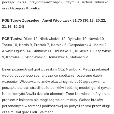
początku okresu przygotowawczego - utrzymują Bartosz Diduszko
oraz Grzegorz Kukiełka.
PGE Turów Zgorzelec - Anwil Włocławek 81:75 (30:13, 20:22,
21:16, 10:24)
PGE Turów:
Dillon 12, Niedźwiedzki 12, Dylewicz 10, Novak 10,
Tatum 10, Harris 9, Prostak 7, Karolak 5, Gospodarek 4, Marek 2
Anwil:
Oguchi 14, Dmitriew 11, Diduszko 11, Kukiełka 10, Łączyński
9, Knowles 9, Skibniewski 5, Tomaszek 4, Stelmach 2
Dzień później Anwil grał z czeskim CEZ Nymburk. Mecz przebiegał
według podobnego scenariusza co spotkanie rozegrane dzień
wcześniej. Włocławianie znów okazali się nie dość agresywni na
początku starcia, stracili dużo punktów i później musieli gonić rywali.
Na niekorzyść Anwilu działała absencja Zane Knowlesa, który przez
problem z kolanem nie mógł zagrać ani minuty. Wobec braków
personalnych w formacji podkoszowej na pozycji centra przez długi
czas musiał grać Piotr Stelmach.