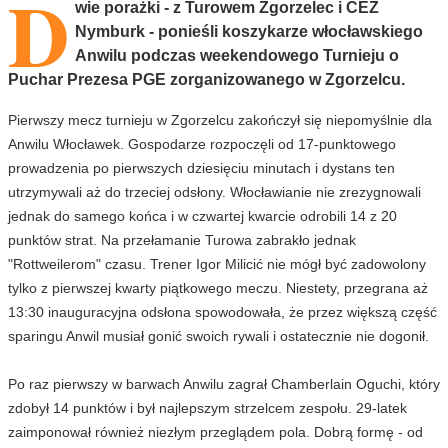
D
wie porażki - z Turowem Zgorzelec i CEZ
Nymburk - ponieśli koszykarze włocławskiego
Anwilu podczas weekendowego Turnieju o
Puchar Prezesa PGE zorganizowanego w Zgorzelcu.
Pierwszy mecz turnieju w Zgorzelcu zakończył się niepomyślnie dla
Anwilu Włocławek. Gospodarze rozpoczęli od 17-punktowego
prowadzenia po pierwszych dziesięciu minutach i dystans ten
utrzymywali aż do trzeciej odsłony. Włocławianie nie zrezygnowali
jednak do samego końca i w czwartej kwarcie odrobili 14 z 20
punktów strat. Na przełamanie Turowa zabrakło jednak
"Rottweilerom" czasu. Trener Igor Milicić nie mógł być zadowolony
tylko z pierwszej kwarty piątkowego meczu. Niestety, przegrana aż
13:30 inauguracyjna odsłona spowodowała, że przez większą część
sparingu Anwil musiał gonić swoich rywali i ostatecznie nie dogonił.
Po raz pierwszy w barwach Anwilu zagrał Chamberlain Oguchi, który
zdobył 14 punktów i był najlepszym strzelcem zespołu. 29-latek
zaimponował również niezłym przeglądem pola. Dobrą formę - od