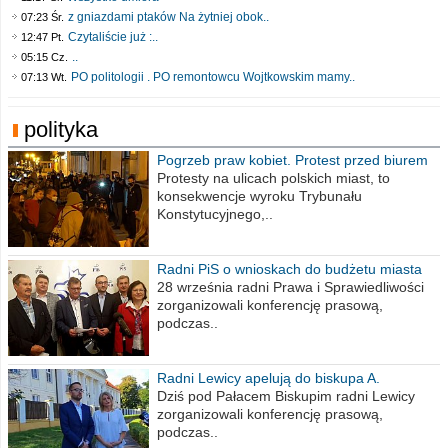
z gniazdami ptaków Na żytniej obok..
07:23 Śr.
Czytaliście już :..
12:47 Pt.
..
05:15 Cz.
PO politologii . PO remontowcu Wojtkowskim mamy..
07:13 Wt.
polityka
Pogrzeb praw kobiet. Protest przed biurem
poselskim PiS
Protesty na ulicach polskich miast, to
konsekwencje wyroku Trybunału
Konstytucyjnego,..
Radni PiS o wnioskach do budżetu miasta
na 2021 rok
28 września radni Prawa i Sprawiedliwości
zorganizowali konferencję prasową,
podczas..
Radni Lewicy apelują do biskupa A.
Wiesława Meringa
Dziś pod Pałacem Biskupim radni Lewicy
zorganizowali konferencję prasową,
podczas..