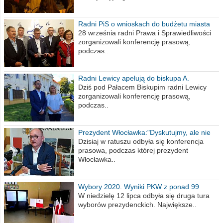
Radni PiS o wnioskach do budżetu miasta
na 2021 rok
28 września radni Prawa i Sprawiedliwości
zorganizowali konferencję prasową,
podczas..
Radni Lewicy apelują do biskupa A.
Wiesława Meringa
Dziś pod Pałacem Biskupim radni Lewicy
zorganizowali konferencję prasową,
podczas..
Prezydent Włocławka:"Dyskutujmy, ale nie
obrażajmy się”
Dzisiaj w ratuszu odbyła się konferencja
prasowa, podczas której prezydent
Włocławka..
Wybory 2020. Wyniki PKW z ponad 99
procent obwodów
W niedzielę 12 lipca odbyła się druga tura
wyborów prezydenckich. Największe..