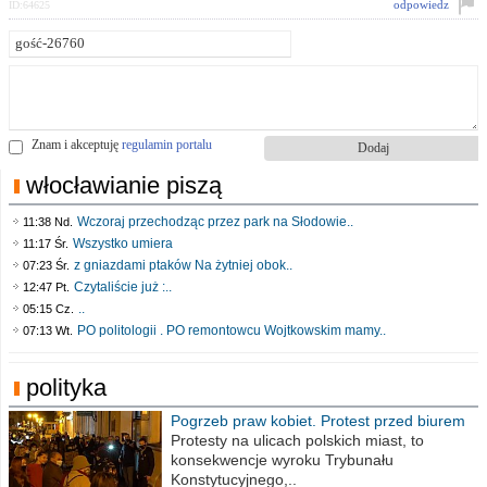
odpowiedz
ID:64625
Znam i akceptuję
regulamin portalu
włocławianie piszą
Wczoraj przechodząc przez park na Słodowie..
11:38 Nd.
Wszystko umiera
11:17 Śr.
z gniazdami ptaków Na żytniej obok..
07:23 Śr.
Czytaliście już :..
12:47 Pt.
..
05:15 Cz.
PO politologii . PO remontowcu Wojtkowskim mamy..
07:13 Wt.
polityka
Pogrzeb praw kobiet. Protest przed biurem
poselskim PiS
Protesty na ulicach polskich miast, to
konsekwencje wyroku Trybunału
Konstytucyjnego,..