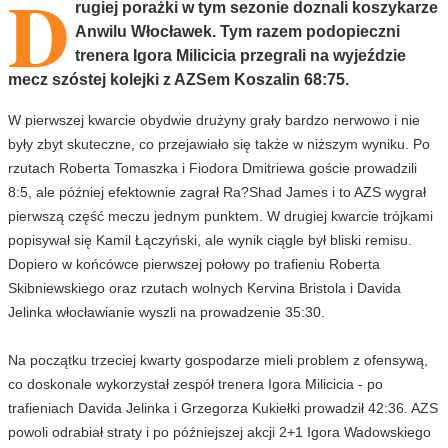
D
rugiej porażki w tym sezonie doznali koszykarze
Anwilu Włocławek. Tym razem podopieczni
trenera Igora Milicicia przegrali na wyjeździe
mecz szóstej kolejki z AZSem Koszalin 68:75.
W pierwszej kwarcie obydwie drużyny grały bardzo nerwowo i nie
były zbyt skuteczne, co przejawiało się także w niższym wyniku. Po
rzutach Roberta Tomaszka i Fiodora Dmitriewa goście prowadzili
8:5, ale później efektownie zagrał Ra?Shad James i to AZS wygrał
pierwszą część meczu jednym punktem. W drugiej kwarcie trójkami
popisywał się Kamil Łączyński, ale wynik ciągle był bliski remisu.
Dopiero w końcówce pierwszej połowy po trafieniu Roberta
Skibniewskiego oraz rzutach wolnych Kervina Bristola i Davida
Jelinka włocławianie wyszli na prowadzenie 35:30.
Na początku trzeciej kwarty gospodarze mieli problem z ofensywą,
co doskonale wykorzystał zespół trenera Igora Milicicia - po
trafieniach Davida Jelinka i Grzegorza Kukiełki prowadził 42:36. AZS
powoli odrabiał straty i po późniejszej akcji 2+1 Igora Wadowskiego