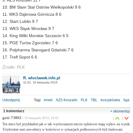
10. BM Slam Stal Ostrów Wielkopolski 9 6
11. MKS Dąbrowa Górnicza 8 6
12. Start Lublin 9 7
13. WKS Śląsk Wrocław 9 7
14. King Wilki Morskie Szczecin 6 5
15. PGE Turów Zgorzelec 7 6
16. Polpharma Starogard Gdański 7 6
17. Trefl Sopot 6 6
Źródło: PLK
R. wloclawek.info.pl
11:01, 16 listopada 2015
Udostępnij
Tagi:
Anwil
AZS Koszalin
PLK
TBL
koszykówka
liga
1 komentarz
+ skomentuj
gość-73892
• 16 listopada 2015, 16:01
1
1
Ten mecz był przykładem jak w tak wyrównanym meczu sędziowie mają wpływ na wynik.
Trzykrotnie nasi zawodnicy w końcówce w sytuacjach podkoszowych byli faulowani.