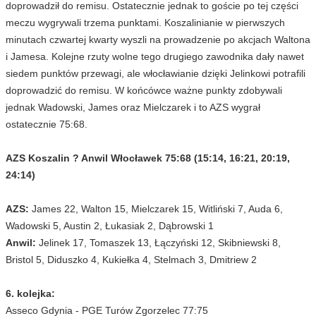
doprowadził do remisu. Ostatecznie jednak to goście po tej części
meczu wygrywali trzema punktami. Koszalinianie w pierwszych
minutach czwartej kwarty wyszli na prowadzenie po akcjach Waltona
i Jamesa. Kolejne rzuty wolne tego drugiego zawodnika dały nawet
siedem punktów przewagi, ale włocławianie dzięki Jelinkowi potrafili
doprowadzić do remisu. W końcówce ważne punkty zdobywali
jednak Wadowski, James oraz Mielczarek i to AZS wygrał
ostatecznie 75:68.
AZS Koszalin ? Anwil Włocławek 75:68 (15:14, 16:21, 20:19,
24:14)
AZS:
James 22, Walton 15, Mielczarek 15, Witliński 7, Auda 6,
Wadowski 5, Austin 2, Łukasiak 2, Dąbrowski 1
Anwil:
Jelinek 17, Tomaszek 13, Łączyński 12, Skibniewski 8,
Bristol 5, Diduszko 4, Kukiełka 4, Stelmach 3, Dmitriew 2
6. kolejka:
Asseco Gdynia - PGE Turów Zgorzelec 77:75