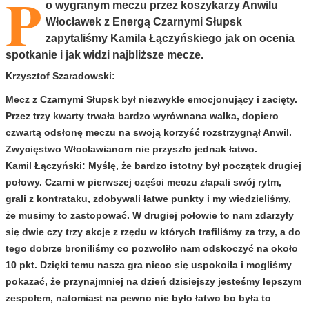
P
o wygranym meczu przez koszykarzy Anwilu
Włocławek z Energą Czarnymi Słupsk
zapytaliśmy Kamila Łączyńskiego jak on ocenia
spotkanie i jak widzi najbliższe mecze.
Krzysztof Szaradowski:
Mecz z Czarnymi Słupsk był niezwykle emocjonujący i zacięty.
Przez trzy kwarty trwała bardzo wyrównana walka, dopiero
czwartą odsłonę meczu na swoją korzyść rozstrzygnął Anwil.
Zwycięstwo Włocławianom nie przyszło jednak łatwo.
Kamil Łączyński:
Myślę, że bardzo istotny był początek drugiej
połowy. Czarni w pierwszej części meczu złapali swój rytm,
grali z kontrataku, zdobywali łatwe punkty i my wiedzieliśmy,
że musimy to zastopować. W drugiej połowie to nam zdarzyły
się dwie czy trzy akcje z rzędu w których trafiliśmy za trzy, a do
tego dobrze broniliśmy co pozwoliło nam odskoczyć na około
10 pkt. Dzięki temu nasza gra nieco się uspokoiła i mogliśmy
pokazać, że przynajmniej na dzień dzisiejszy jesteśmy lepszym
zespołem, natomiast na pewno nie było łatwo bo była to