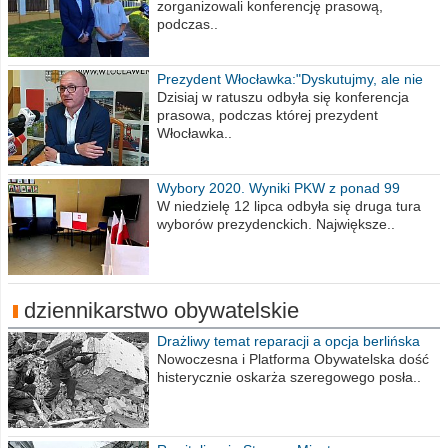
zorganizowali konferencję prasową,
podczas..
Prezydent Włocławka:"Dyskutujmy, ale nie
obrażajmy się”
Dzisiaj w ratuszu odbyła się konferencja
prasowa, podczas której prezydent
Włocławka..
Wybory 2020. Wyniki PKW z ponad 99
procent obwodów
W niedzielę 12 lipca odbyła się druga tura
wyborów prezydenckich. Największe..
dziennikarstwo obywatelskie
Drażliwy temat reparacji a opcja berlińska
Nowoczesna i Platforma Obywatelska dość
histerycznie oskarża szeregowego posła..