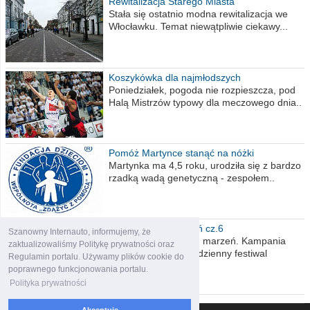
Rewitalizacja Starego Miasta
Stała się ostatnio modna rewitalizacja we
Włocławku. Temat niewątpliwie ciekawy...
Koszykówka dla najmłodszych
Poniedziałek, pogoda nie rozpieszcza, pod
Halą Mistrzów typowy dla meczowego dnia..
Pomóż Martynce stanąć na nóżki
Martynka ma 4,5 roku, urodziła się z bardzo
rzadką wadą genetyczną - zespołem..
Polska moich marzeń cz.6
Szanowny Internauto, informujemy, że
Nadszedł kres moich marzeń. Kampania
zaktualizowaliśmy Politykę prywatności oraz
wyborcza czyli niecodzienny festiwal
Regulamin portalu. Używamy plików cookie do
obietnic,..
poprawnego funkcjonowania portalu.
Polityka prywatności
Akceptuję