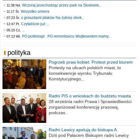
Wczoraj przechodząc przez park na Słodowie..
11:38 Nd.
Wszystko umiera
11:17 Śr.
z gniazdami ptaków Na żytniej obok..
07:23 Śr.
Czytaliście już :..
12:47 Pt.
..
05:15 Cz.
PO politologii . PO remontowcu Wojtkowskim mamy..
07:13 Wt.
polityka
Pogrzeb praw kobiet. Protest przed biurem
poselskim PiS
Protesty na ulicach polskich miast, to
konsekwencje wyroku Trybunału
Konstytucyjnego,..
Radni PiS o wnioskach do budżetu miasta
na 2021 rok
28 września radni Prawa i Sprawiedliwości
zorganizowali konferencję prasową,
podczas..
Radni Lewicy apelują do biskupa A.
Wiesława Meringa
Dziś pod Pałacem Biskupim radni Lewicy