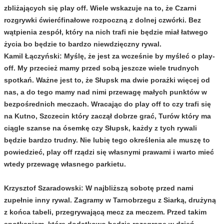
zbliżających się play off. Wiele wskazuje na to, że Czarni
rozgrywki ćwierćfinałowe rozpoczną z dolnej czwórki. Bez
wątpienia zespół, który na nich trafi nie będzie miał łatwego
życia bo będzie to bardzo niewdzięczny rywal.
Kamil Łączyński:
Myślę, że jest za wcześnie by myśleć o play-
off. My przecież mamy przed sobą jeszcze wiele trudnych
spotkań. Ważne jest to, że Słupsk ma dwie porażki więcej od
nas, a do tego mamy nad nimi przewagę małych punktów w
bezpośrednich meczach. Wracając do play off to czy trafi się
na Kutno, Szczecin który zaczął dobrze grać, Turów który ma
ciągle szanse na ósemkę czy Słupsk, każdy z tych rywali
będzie bardzo trudny. Nie lubię tego określenia ale muszę to
powiedzieć, play off rządzi się własnymi prawami i warto mieć
wtedy przewagę własnego parkietu.
Krzysztof Szaradowski:
W najbliższą sobotę przed nami
zupełnie inny rywal. Zagramy w Tarnobrzegu z Siarką, drużyną
z końca tabeli, przegrywającą mecz za meczem. Przed takim
spotkaniem, które dodatkowo będzie rozegrane w dzień