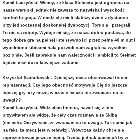
Kamil Łączyński:
Wiemy, że klasa Stelmetu jest ogromna na
nasze warunki jednak nie zawsze to nazwiska i wysokość
kontraktu grają. W niedzielę mieli słabszy dzień z dystansu
przy jednoczesnej doskonałej dyspozycji Torunia i przegrali.
To nie są roboty. Wydaje mi się, że nasza dobra postawa, do
tego dobra gra na pełnej intensywności przez pełne 40 minut i
wypełniona kibicami hala pozwoli nam zagrać na wysokim
poziomie. Jeśli zabraknie nam waleczności i ambicji to Stelmet
będzie miał dużo łatwiejsze zadanie.
Krzysztof Szaradowski:
Dzisiejszy mecz obserwował trener
reprezentacji. Czy jego obecność motywuje Cię do jeszcze
lepszej gry, czy raczej w czasie meczu nie zwracasz na to
uwagi??
Kamil Łączyński:
Widziałem trenera, nawet się z nim
przywitałem ale widzę, że cały czas rozmawia ze Skibą
(śmiech). Oczywiście, że zwracam na to uwagę. Tak samo jak
na fakt, że mecz jest w telewizji. Wówczas każdy chce się
zaprezentować jeszcze lepiej. Trzeba jednak pamiętać by w