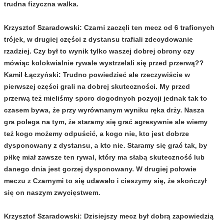
trudna fizyczna walka.
Krzysztof Szaradowski:
Czarni zaczęli ten mecz od 6 trafionych
trójek, w drugiej części z dystansu trafiali zdecydowanie
rzadziej. Czy był to wynik tylko waszej dobrej obrony czy
mówiąc kolokwialnie rywale wystrzelali się przed przerwą??
Kamil Łączyński:
Trudno powiedzieć ale rzeczywiście w
pierwszej części grali na dobrej skuteczności. My przed
przerwą też mieliśmy sporo dogodnych pozycji jednak tak to
czasem bywa, że przy wyrównanym wyniku ręka drży. Nasza
gra polega na tym, że staramy się grać agresywnie ale wiemy
też kogo możemy odpuścić, a kogo nie, kto jest dobrze
dysponowany z dystansu, a kto nie. Staramy się grać tak, by
piłkę miał zawsze ten rywal, który ma słabą skuteczność lub
danego dnia jest gorzej dysponowany. W drugiej połowie
meczu z Czarnymi to się udawało i cieszymy się, że skończył
się on naszym zwycięstwem.
Krzysztof Szaradowski:
Dzisiejszy mecz był dobrą zapowiedzią