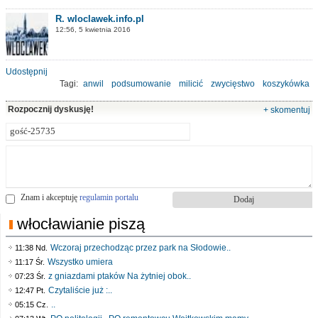
R. wloclawek.info.pl
12:56, 5 kwietnia 2016
Udostępnij
Tagi:
anwil
podsumowanie
milicić
zwycięstwo
koszykówka
drużyna
Rozpocznij dyskusję!
+ skomentuj
Znam i akceptuję
regulamin portalu
włocławianie piszą
Wczoraj przechodząc przez park na Słodowie..
11:38 Nd.
Wszystko umiera
11:17 Śr.
z gniazdami ptaków Na żytniej obok..
07:23 Śr.
Czytaliście już :..
12:47 Pt.
..
05:15 Cz.