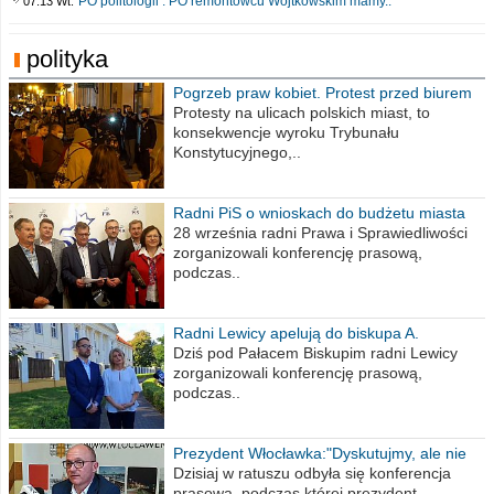
PO politologii . PO remontowcu Wojtkowskim mamy..
07:13 Wt.
polityka
Pogrzeb praw kobiet. Protest przed biurem
poselskim PiS
Protesty na ulicach polskich miast, to
konsekwencje wyroku Trybunału
Konstytucyjnego,..
Radni PiS o wnioskach do budżetu miasta
na 2021 rok
28 września radni Prawa i Sprawiedliwości
zorganizowali konferencję prasową,
podczas..
Radni Lewicy apelują do biskupa A.
Wiesława Meringa
Dziś pod Pałacem Biskupim radni Lewicy
zorganizowali konferencję prasową,
podczas..
Prezydent Włocławka:"Dyskutujmy, ale nie
obrażajmy się”
Dzisiaj w ratuszu odbyła się konferencja
prasowa, podczas której prezydent