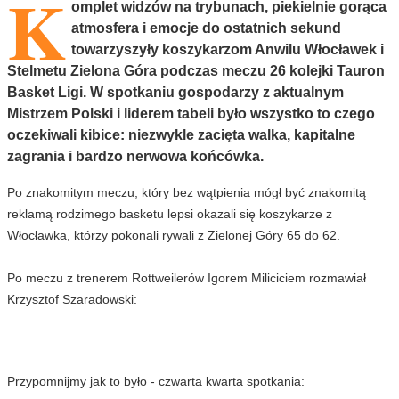
K
omplet widzów na trybunach, piekielnie gorąca
atmosfera i emocje do ostatnich sekund
towarzyszyły koszykarzom Anwilu Włocławek i
Stelmetu Zielona Góra podczas meczu 26 kolejki Tauron
Basket Ligi. W spotkaniu gospodarzy z aktualnym
Mistrzem Polski i liderem tabeli było wszystko to czego
oczekiwali kibice: niezwykle zacięta walka, kapitalne
zagrania i bardzo nerwowa końcówka.
Po znakomitym meczu, który bez wątpienia mógł być znakomitą
reklamą rodzimego basketu lepsi okazali się koszykarze z
Włocławka, którzy pokonali rywali z Zielonej Góry 65 do 62.
Po meczu z trenerem Rottweilerów Igorem Miliciciem rozmawiał
Krzysztof Szaradowski:
Przypomnijmy jak to było - czwarta kwarta spotkania: