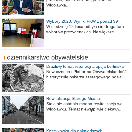
Włocławka..
Wybory 2020. Wyniki PKW z ponad 99
procent obwodów
W niedzielę 12 lipca odbyła się druga tura
wyborów prezydenckich. Największe..
dziennikarstwo obywatelskie
Drażliwy temat reparacji a opcja berlińska
Nowoczesna i Platforma Obywatelska dość
histerycznie oskarża szeregowego posła..
Rewitalizacja Starego Miasta
Stała się ostatnio modna rewitalizacja we
Włocławku. Temat niewątpliwie ciekawy...
Koszykówka dla najmłodszych