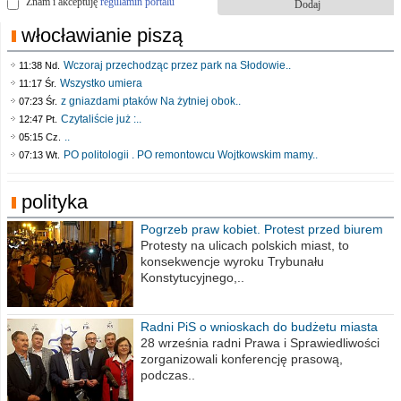
Znam i akceptuję
regulamin portalu
włocławianie piszą
Wczoraj przechodząc przez park na Słodowie..
11:38 Nd.
Wszystko umiera
11:17 Śr.
z gniazdami ptaków Na żytniej obok..
07:23 Śr.
Czytaliście już :..
12:47 Pt.
..
05:15 Cz.
PO politologii . PO remontowcu Wojtkowskim mamy..
07:13 Wt.
polityka
Pogrzeb praw kobiet. Protest przed biurem
poselskim PiS
Protesty na ulicach polskich miast, to
konsekwencje wyroku Trybunału
Konstytucyjnego,..
Radni PiS o wnioskach do budżetu miasta
na 2021 rok
28 września radni Prawa i Sprawiedliwości
zorganizowali konferencję prasową,
podczas..