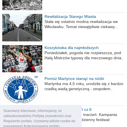
Rewitalizacja Starego Miasta
Stała się ostatnio modna rewitalizacja we
Włocławku. Temat niewątpliwie ciekawy...
Koszykówka dla najmłodszych
Poniedziałek, pogoda nie rozpieszcza, pod
Halą Mistrzów typowy dla meczowego dnia..
Pomóż Martynce stanąć na nóżki
Martynka ma 4,5 roku, urodziła się z bardzo
rzadką wadą genetyczną - zespołem..
Polska moich marzeń cz.6
Szanowny Internauto, informujemy, że
Nadszedł kres moich marzeń. Kampania
zaktualizowaliśmy Politykę prywatności oraz
wyborcza czyli niecodzienny festiwal
Regulamin portalu. Używamy plików cookie do
obietnic,..
poprawnego funkcjonowania portalu.