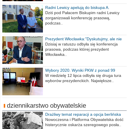
Radni Lewicy apelują do biskupa A.
Wiesława Meringa
Dziś pod Pałacem Biskupim radni Lewicy
zorganizowali konferencję prasową,
podczas..
Prezydent Włocławka:"Dyskutujmy, ale nie
obrażajmy się”
Dzisiaj w ratuszu odbyła się konferencja
prasowa, podczas której prezydent
Włocławka..
Wybory 2020. Wyniki PKW z ponad 99
procent obwodów
W niedzielę 12 lipca odbyła się druga tura
wyborów prezydenckich. Największe..
dziennikarstwo obywatelskie
Drażliwy temat reparacji a opcja berlińska
Nowoczesna i Platforma Obywatelska dość
histerycznie oskarża szeregowego posła..