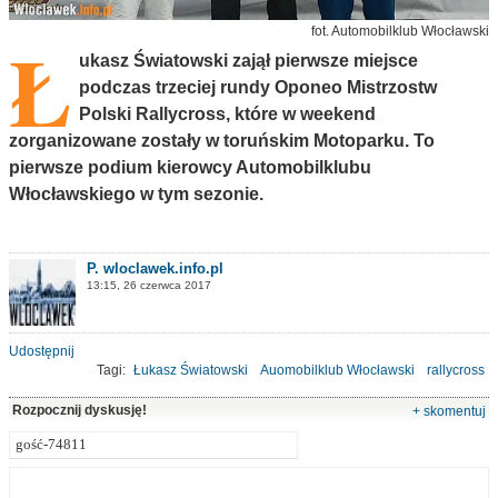
Ł
fot. Automobilklub Włocławski
ukasz Światowski zajął pierwsze miejsce
podczas trzeciej rundy Oponeo Mistrzostw
Polski Rallycross, które w weekend
zorganizowane zostały w toruńskim Motoparku. To
pierwsze podium kierowcy Automobilklubu
Włocławskiego w tym sezonie.
P. wloclawek.info.pl
13:15, 26 czerwca 2017
Udostępnij
Tagi:
Łukasz Światowski
Auomobilklub Włocławski
rallycross
Mistrzostwa Polski
Toruń
Rozpocznij dyskusję!
+ skomentuj