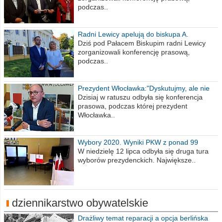
podczas..
Radni Lewicy apelują do biskupa A.
Wiesława Meringa
Dziś pod Pałacem Biskupim radni Lewicy
zorganizowali konferencję prasową,
podczas..
Prezydent Włocławka:"Dyskutujmy, ale nie
obrażajmy się”
Dzisiaj w ratuszu odbyła się konferencja
prasowa, podczas której prezydent
Włocławka..
Wybory 2020. Wyniki PKW z ponad 99
procent obwodów
W niedzielę 12 lipca odbyła się druga tura
wyborów prezydenckich. Największe..
dziennikarstwo obywatelskie
Drażliwy temat reparacji a opcja berlińska