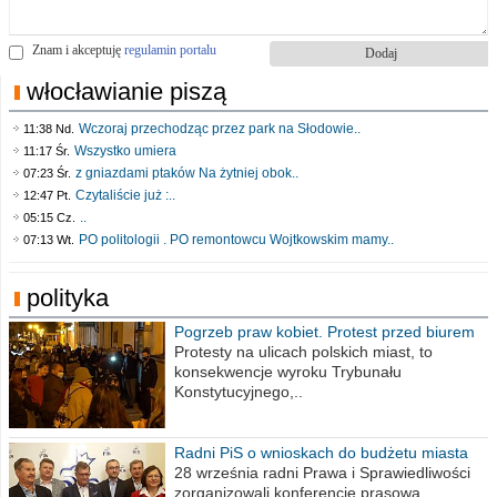
Znam i akceptuję
regulamin portalu
włocławianie piszą
Wczoraj przechodząc przez park na Słodowie..
11:38 Nd.
Wszystko umiera
11:17 Śr.
z gniazdami ptaków Na żytniej obok..
07:23 Śr.
Czytaliście już :..
12:47 Pt.
..
05:15 Cz.
PO politologii . PO remontowcu Wojtkowskim mamy..
07:13 Wt.
polityka
Pogrzeb praw kobiet. Protest przed biurem
poselskim PiS
Protesty na ulicach polskich miast, to
konsekwencje wyroku Trybunału
Konstytucyjnego,..
Radni PiS o wnioskach do budżetu miasta
na 2021 rok
28 września radni Prawa i Sprawiedliwości
zorganizowali konferencję prasową,