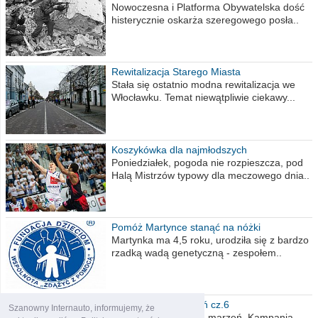
Nowoczesna i Platforma Obywatelska dość
histerycznie oskarża szeregowego posła..
Rewitalizacja Starego Miasta
Stała się ostatnio modna rewitalizacja we
Włocławku. Temat niewątpliwie ciekawy...
Koszykówka dla najmłodszych
Poniedziałek, pogoda nie rozpieszcza, pod
Halą Mistrzów typowy dla meczowego dnia..
Pomóż Martynce stanąć na nóżki
Martynka ma 4,5 roku, urodziła się z bardzo
rzadką wadą genetyczną - zespołem..
Polska moich marzeń cz.6
Szanowny Internauto, informujemy, że
Nadszedł kres moich marzeń. Kampania