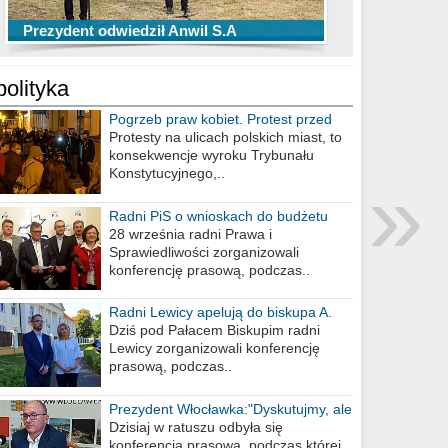
TOP 10 przechwytów Anwilu Włocławek
TOP 5 rzutów Anwilu Włocławek w BCL
Prezydent odwiedził Anwil S.A
w EBL w sezonie 2019/2020
w sezonie 2019/2020
polityka
Pogrzeb praw kobiet. Protest przed
biurem poselskim PiS
Protesty na ulicach polskich miast, to
konsekwencje wyroku Trybunału
»
Konstytucyjnego,..
Radni PiS o wnioskach do budżetu
miasta na 2021 rok
28 września radni Prawa i
Sprawiedliwości zorganizowali
konferencję prasową, podczas..
Radni Lewicy apelują do biskupa A.
Wiesława Meringa
Dziś pod Pałacem Biskupim radni
Lewicy zorganizowali konferencję
prasową, podczas..
Prezydent Włocławka:"Dyskutujmy, ale
nie obrażajmy się”
Dzisiaj w ratuszu odbyła się
konferencja prasowa, podczas której