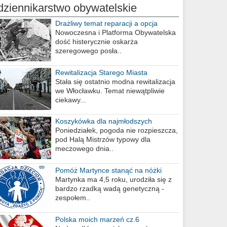
dziennikarstwo obywatelskie
Drażliwy temat reparacji a opcja
berlińska
Nowoczesna i Platforma Obywatelska
dość histerycznie oskarża
szeregowego posła..
Rewitalizacja Starego Miasta
Stała się ostatnio modna rewitalizacja
we Włocławku. Temat niewątpliwie
ciekawy...
Koszykówka dla najmłodszych
Poniedziałek, pogoda nie rozpieszcza,
pod Halą Mistrzów typowy dla
meczowego dnia..
Pomóż Martynce stanąć na nóżki
Martynka ma 4,5 roku, urodziła się z
bardzo rzadką wadą genetyczną -
zespołem..
Polska moich marzeń cz.6