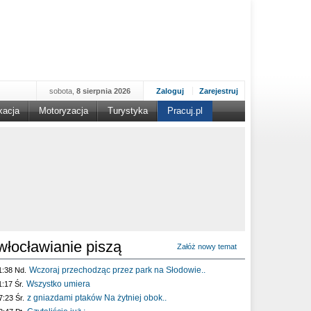
sobota,
8 sierpnia 2026
Zaloguj
Zarejestruj
kacja
Motoryzacja
Turystyka
Pracuj.pl
włocławianie piszą
Załóż nowy temat
Wczoraj przechodząc przez park na Słodowie..
1:38 Nd.
Wszystko umiera
1:17 Śr.
z gniazdami ptaków Na żytniej obok..
7:23 Śr.