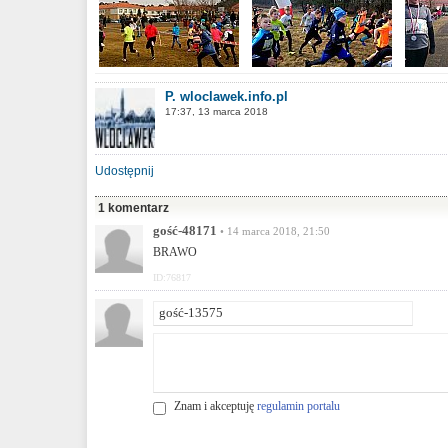
P. wloclawek.info.pl
17:37, 13 marca 2018
Udostępnij
1 komentarz
gość-48171
• 14 marca 2018, 21:50
BRAWO
ID:76817
Znam i akceptuję
regulamin portalu