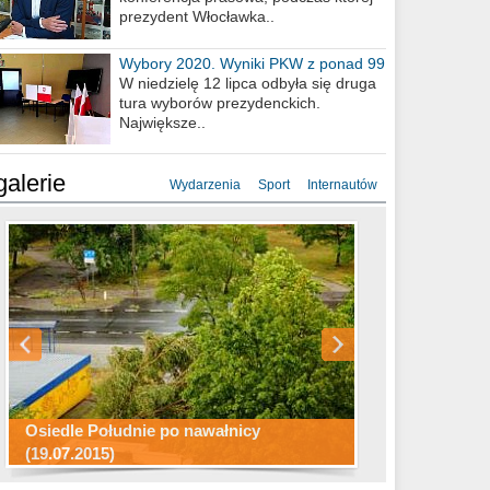
prezydent Włocławka..
Wybory 2020. Wyniki PKW z ponad 99
procent obwodów
W niedzielę 12 lipca odbyła się druga
tura wyborów prezydenckich.
Największe..
galerie
Wydarzenia
Sport
Internautów
Konkurs fotograficzny "Co to za
Miasto kładzie się do snu .
miejsca"
Ścieżka rowerowa w naszym mieście
Osiedle Południe po nawałnicy
(19.07.2015)
Wizytówka Włocławka
polowanie wigilijne 2014