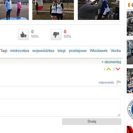
0
0
50%
50%
Tagi:
mistrzostwa
województwa
biegi
przełajowe
Włocławek
Vectra
+ skomentuj
1
1
odpowiedz