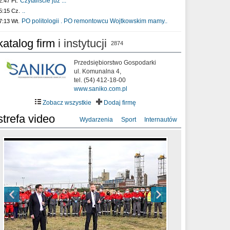
Czytaliście już :..
2:47 Pt.
..
5:15 Cz.
PO politologii . PO remontowcu Wojtkowskim mamy..
7:13 Wt.
katalog firm
i instytucji
2874
Przedsiębiorstwo Gospodarki
ul. Komunalna 4,
tel. (54) 412-18-00
www.saniko.com.pl
Zobacz wszystkie
Dodaj firmę
strefa video
Wydarzenia
Sport
Internautów
sixf33t .Last Year DRONE FOOTAGE
XXIII Sesja Rady Miasta Włocławek VIII
Ni To Ponk - W oczach mamy strach
Włocławek
kadencji w dniu 09.06.2020 r.