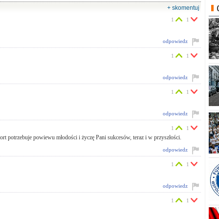
+ skomentuj
1
1
odpowiedz
1
1
odpowiedz
1
1
odpowiedz
1
1
rt potrzebuje powiewu młodości i życzę Pani sukcesów, teraz i w przyszłości.
odpowiedz
1
1
odpowiedz
1
1