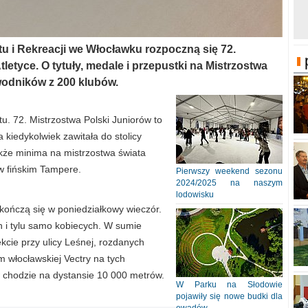
u i Rekreacji we Włocławku rozpoczną się 72.
letyce. O tytuły, medale i przepustki na Mistrzostwa
wodników z 200 klubów.
rtu. 72. Mistrzostwa Polski Juniorów to
 kiedykolwiek zawitała do stolicy
akże minima na mistrzostwa świata
 w fińskim Tampere.
Pierwszy weekend sezonu
2024/2025 na naszym
lodowisku
kończą się w poniedziałkowy wieczór.
 i tylu samo kobiecych. W sumie
kcie przy ulicy Leśnej, rozdanych
 włocławskiej Vectry na tych
 chodzie na dystansie 10 000 metrów.
W Parku na Słodowie
pojawiły się nowe budki dla