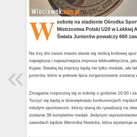
W
sobotę na stadionie Ośrodka Sport
Mistrzostwa Polski U20 w Lekkiej At
Świata Juniorów powalczy 660 za
Na trzy dni nasze miasto stanie się stolicą królowej spo
największa i najważniejsza impreza lekkoatletyczna, jaka
«
Kujaw. Stawką tej imprezy będą nie tylko medale, ale t
juniorów, które w połowie lipca zorganizowane zostaną
Zmagania rozpoczną się w sobotę o godzinie 10.00 i za
Toczyć się będą w dziewiętnastu konkurencjach męskich
młodym sportowcom, którzy staną do rywalizacji na obie
zostanie 38 kompletów medali. Jedynym reprezentantem
zawodach będzie Weronika Nowicka, która wystartuje w