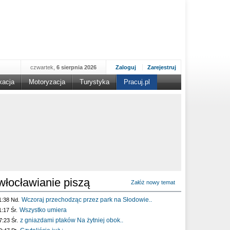
czwartek,
6 sierpnia 2026
Zaloguj
Zarejestruj
kacja
Motoryzacja
Turystyka
Pracuj.pl
włocławianie piszą
Załóż nowy temat
Wczoraj przechodząc przez park na Słodowie..
1:38 Nd.
Wszystko umiera
1:17 Śr.
z gniazdami ptaków Na żytniej obok..
7:23 Śr.