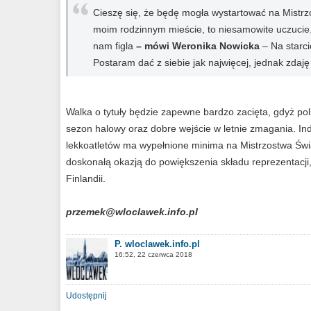
Cieszę się, że będę mogła wystartować na Mistr
moim rodzinnym mieście, to niesamowite uczucie
nam figla
– mówi Weronika Nowicka
– Na starc
Postaram dać z siebie jak najwięcej, jednak zdaj
Walka o tytuły będzie zapewne bardzo zacięta, gdyż po
sezon halowy oraz dobre wejście w letnie zmagania. In
lekkoatletów ma wypełnione minima na Mistrzostwa Świ
doskonałą okazją do powiększenia składu reprezentacji,
Finlandii.
przemek@wloclawek.info.pl
P. wloclawek.info.pl
16:52, 22 czerwca 2018
Udostępnij