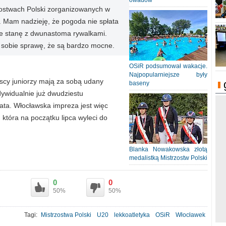
owadów
zostwach Polski zorganizowanych w
. Mam nadzieję, że pogoda nie spłata
ie stanę z dwunastoma rywalkami.
ę sobie sprawę, że są bardzo mocne.
OSiR podsumował wakacje.
Najpopularniejsze były
lscy juniorzy mają za sobą udany
baseny
dywidualnie już dwudziestu
ata. Włocławska impreza jest więc
 która na początku lipca wyleci do
Blanka Nowakowska złotą
medalistką Mistrzostw Polski
0
0
50%
50%
Tagi:
Mistrzostwa Polski
U20
lekkoatletyka
OSiR
Włocławek