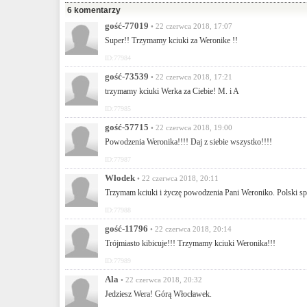
6 komentarzy
gość-77019
• 22 czerwca 2018, 17:07
Super!! Trzymamy kciuki za Weronike !!
ID:77984
gość-73539
• 22 czerwca 2018, 17:21
trzymamy kciuki Werka za Ciebie! M. i A
ID:77985
gość-57715
• 22 czerwca 2018, 19:00
Powodzenia Weronika!!!! Daj z siebie wszystko!!!!
ID:77987
Włodek
• 22 czerwca 2018, 20:11
Trzymam kciuki i życzę powodzenia Pani Weroniko. Polski spo
ID:77988
gość-11796
• 22 czerwca 2018, 20:14
Trójmiasto kibicuje!!! Trzymamy kciuki Weronika!!!
ID:77989
Ala
• 22 czerwca 2018, 20:32
Jedziesz Wera! Górą Włocławek.