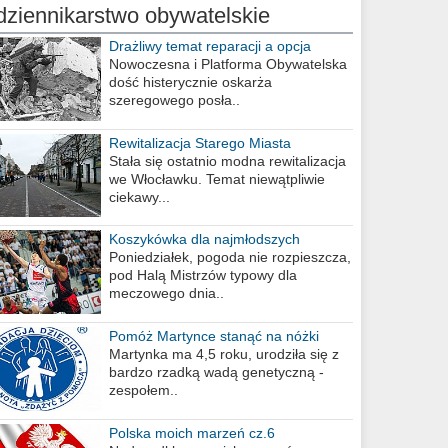
dziennikarstwo obywatelskie
Drażliwy temat reparacji a opcja
berlińska
Nowoczesna i Platforma Obywatelska
dość histerycznie oskarża
szeregowego posła..
Rewitalizacja Starego Miasta
Stała się ostatnio modna rewitalizacja
we Włocławku. Temat niewątpliwie
ciekawy...
Koszykówka dla najmłodszych
Poniedziałek, pogoda nie rozpieszcza,
pod Halą Mistrzów typowy dla
meczowego dnia..
Pomóż Martynce stanąć na nóżki
Martynka ma 4,5 roku, urodziła się z
bardzo rzadką wadą genetyczną -
zespołem..
Polska moich marzeń cz.6