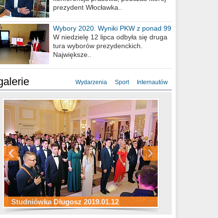
prezydent Włocławka..
Wybory 2020. Wyniki PKW z ponad 99
procent obwodów
W niedzielę 12 lipca odbyła się druga
tura wyborów prezydenckich.
Największe..
galerie
Wydarzenia
Sport
Internautów
Studniówka ZS Ekonomicznych
Studniówka Kopernik 2019.01.11
Studniówka LMK 2019.01.05
2019.01.05
Studniówka Długosz 2019.01.12
ZS Budowlanych 2019.01.12
Studniówka LZK 2019.01.11