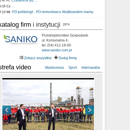
Czytaliście już :..
2:47 Pt.
..
5:15 Cz.
PO politologii . PO remontowcu Wojtkowskim mamy..
7:13 Wt.
katalog firm
i instytucji
2874
Przedsiębiorstwo Gospodarki
ul. Komunalna 4,
tel. (54) 412-18-00
www.saniko.com.pl
Zobacz wszystkie
Dodaj firmę
strefa video
Wydarzenia
Sport
Internautów
sixf33t .Last Year DRONE FOOTAGE
XXIII Sesja Rady Miasta Włocławek VIII
Ni To Ponk - W oczach mamy strach
Włocławek
kadencji w dniu 09.06.2020 r.