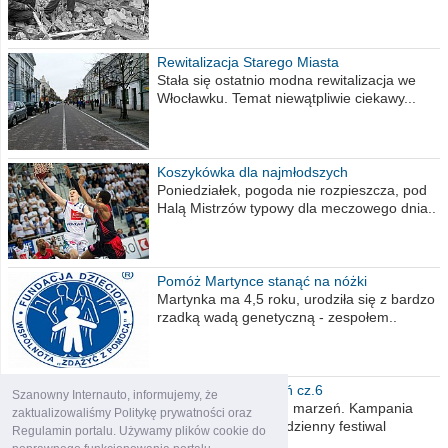
Rewitalizacja Starego Miasta
Stała się ostatnio modna rewitalizacja we
Włocławku. Temat niewątpliwie ciekawy...
Koszykówka dla najmłodszych
Poniedziałek, pogoda nie rozpieszcza, pod
Halą Mistrzów typowy dla meczowego dnia..
Pomóż Martynce stanąć na nóżki
Martynka ma 4,5 roku, urodziła się z bardzo
rzadką wadą genetyczną - zespołem..
Polska moich marzeń cz.6
Szanowny Internauto, informujemy, że
Nadszedł kres moich marzeń. Kampania
zaktualizowaliśmy Politykę prywatności oraz
wyborcza czyli niecodzienny festiwal
Regulamin portalu. Używamy plików cookie do
obietnic,..