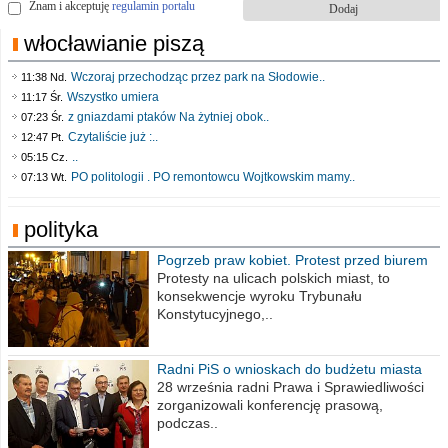
Znam i akceptuję
regulamin portalu
włocławianie piszą
Wczoraj przechodząc przez park na Słodowie..
11:38 Nd.
Wszystko umiera
11:17 Śr.
z gniazdami ptaków Na żytniej obok..
07:23 Śr.
Czytaliście już :..
12:47 Pt.
..
05:15 Cz.
PO politologii . PO remontowcu Wojtkowskim mamy..
07:13 Wt.
polityka
Pogrzeb praw kobiet. Protest przed biurem
poselskim PiS
Protesty na ulicach polskich miast, to
konsekwencje wyroku Trybunału
Konstytucyjnego,..
Radni PiS o wnioskach do budżetu miasta
na 2021 rok
28 września radni Prawa i Sprawiedliwości
zorganizowali konferencję prasową,
podczas..