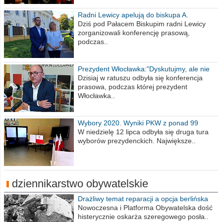
Radni Lewicy apelują do biskupa A.
Wiesława Meringa
Dziś pod Pałacem Biskupim radni Lewicy
zorganizowali konferencję prasową,
podczas..
Prezydent Włocławka:"Dyskutujmy, ale nie
obrażajmy się”
Dzisiaj w ratuszu odbyła się konferencja
prasowa, podczas której prezydent
Włocławka..
Wybory 2020. Wyniki PKW z ponad 99
procent obwodów
W niedzielę 12 lipca odbyła się druga tura
wyborów prezydenckich. Największe..
dziennikarstwo obywatelskie
Drażliwy temat reparacji a opcja berlińska
Nowoczesna i Platforma Obywatelska dość
histerycznie oskarża szeregowego posła..