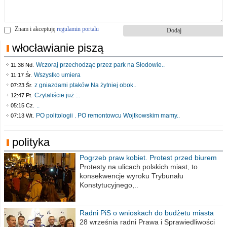
Znam i akceptuję
regulamin portalu
włocławianie piszą
Wczoraj przechodząc przez park na Słodowie..
11:38 Nd.
Wszystko umiera
11:17 Śr.
z gniazdami ptaków Na żytniej obok..
07:23 Śr.
Czytaliście już :..
12:47 Pt.
..
05:15 Cz.
PO politologii . PO remontowcu Wojtkowskim mamy..
07:13 Wt.
polityka
Pogrzeb praw kobiet. Protest przed biurem
poselskim PiS
Protesty na ulicach polskich miast, to
konsekwencje wyroku Trybunału
Konstytucyjnego,..
Radni PiS o wnioskach do budżetu miasta
na 2021 rok
28 września radni Prawa i Sprawiedliwości