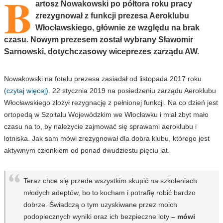
B
artosz Nowakowski po półtora roku pracy
zrezygnował z funkcji prezesa Aeroklubu
Włocławskiego, głównie ze względu na brak
czasu. Nowym prezesem został wybrany Sławomir
Sarnowski, dotychczasowy wiceprezes zarządu AW.
Nowakowski na fotelu prezesa zasiadał od listopada 2017 roku
(czytaj więcej).
22 stycznia 2019 na posiedzeniu zarządu Aeroklubu
Włocławskiego złożył rezygnację z pełnionej funkcji. Na co dzień jest
ortopedą w Szpitalu Wojewódzkim we Włocławku i miał zbyt mało
czasu na to, by należycie zajmować się sprawami aeroklubu i
lotniska. Jak sam mówi zrezygnował dla dobra klubu, którego jest
aktywnym członkiem od ponad dwudziestu pięciu lat.
Teraz chce się przede wszystkim skupić na szkoleniach
młodych adeptów, bo to kocham i potrafię robić bardzo
dobrze. Świadczą o tym uzyskiwane przez moich
podopiecznych wyniki oraz ich bezpieczne loty
– mówi