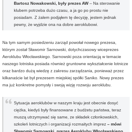
Bartosz Nowakowski, były prezes AW
– Na sterowanie
klubem potrzeba dużo czasu, a ja go po prostu nie
posiadam. Z żalem podjąłem tę decyzję, jestem jednak
pewny, że wyjdzie ona na dobre aeroklubowi.
Na tym samym posiedzeniu zarząd powołał nowego prezesa,
którym został Sławomir Sarnowski, dotychczasowy wiceprezes
Aeroklubu Włocławskiego. Sarnowski poza orientacją w temacie
naszego lotniska posiada również gruntowne wykształcenie lotnicze
oraz bardzo dużą wiedzę z zakresu zarządzania, ponieważ przez
kilkanaście lat był prezesem miejskiej spółki Saniko. Nowy prezes
ma już konkretne pomysły i swoją wizję rozwoju aeroklubu.
Sytuacja aeroklubów w naszym kraju jest obecnie dosyć
ciężka, kiedyś były finansowane z budżetu państwa, teraz
muszą utrzymywać się same, ze składek członkowskich,
szkoleń lotniczych i organizacji rozmaitych imprez
– mówi
Sławomir Sarnowski, prezes Aeroklubu Włocławskiego