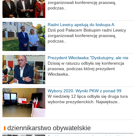
zorganizowali konferencję prasową,
podczas..
Radni Lewicy apelują do biskupa A.
Wiesława Meringa
Dziś pod Pałacem Biskupim radni Lewicy
zorganizowali konferencję prasową,
podczas..
Prezydent Włocławka:"Dyskutujmy, ale nie
obrażajmy się”
Dzisiaj w ratuszu odbyła się konferencja
prasowa, podczas której prezydent
Włocławka..
Wybory 2020. Wyniki PKW z ponad 99
procent obwodów
W niedzielę 12 lipca odbyła się druga tura
wyborów prezydenckich. Największe..
dziennikarstwo obywatelskie