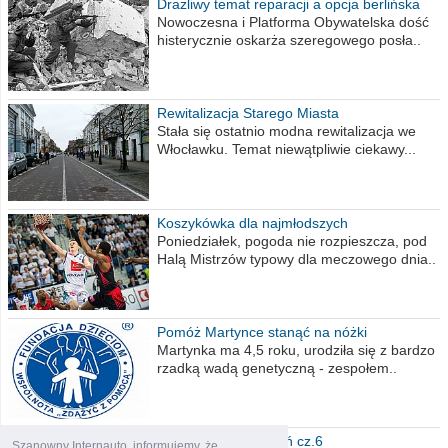
Drażliwy temat reparacji a opcja berlińska
Nowoczesna i Platforma Obywatelska dość
histerycznie oskarża szeregowego posła..
Rewitalizacja Starego Miasta
Stała się ostatnio modna rewitalizacja we
Włocławku. Temat niewątpliwie ciekawy...
Koszykówka dla najmłodszych
Poniedziałek, pogoda nie rozpieszcza, pod
Halą Mistrzów typowy dla meczowego dnia..
Pomóż Martynce stanąć na nóżki
Martynka ma 4,5 roku, urodziła się z bardzo
rzadką wadą genetyczną - zespołem..
Polska moich marzeń cz.6
Szanowny Internauto, informujemy, że