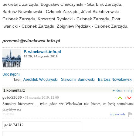
Sekretarz Zarządu, Bogusław Chełczyński - Skarbnik Zarządu,
Bartosz Nowakowski - Członek Zarządu, Józef Białobrzewski -
Członek Zarządu, Krzysztof Ryniecki - Członek Zarządu, Piotr
Iwanicki - Członek Zarządu, Zbigniew Pędziak - Członek Zarządu.
przemek@wloclawek.info.pl
P. wloclawek.info.pl
18:29, 24 stycznia 2019
Udostępnij
Tagi:
Aeroklub Włocławski
Sławomir Sarnowski
Bartosz Nowakowski
prezes
1 komentarz
+ skomentuj
gość-53006
• 31 stycznia 2019, 12:00
1
1
Samoloty biznesowe ... tylko gdzie we Włocławku taki biznes, że będą samolotami
przylatywać?
odpowiedz
ID:80316