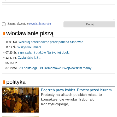
Znam i akceptuję
regulamin portalu
włocławianie piszą
Wczoraj przechodząc przez park na Słodowie..
11:38 Nd.
Wszystko umiera
11:17 Śr.
z gniazdami ptaków Na żytniej obok..
07:23 Śr.
Czytaliście już :..
12:47 Pt.
..
05:15 Cz.
PO politologii . PO remontowcu Wojtkowskim mamy..
07:13 Wt.
polityka
Pogrzeb praw kobiet. Protest przed biurem
poselskim PiS
Protesty na ulicach polskich miast, to
konsekwencje wyroku Trybunału
Konstytucyjnego,..