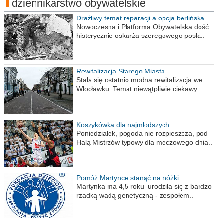
dziennikarstwo obywatelskie
Drażliwy temat reparacji a opcja berlińska
Nowoczesna i Platforma Obywatelska dość
histerycznie oskarża szeregowego posła..
Rewitalizacja Starego Miasta
Stała się ostatnio modna rewitalizacja we
Włocławku. Temat niewątpliwie ciekawy...
Koszykówka dla najmłodszych
Poniedziałek, pogoda nie rozpieszcza, pod
Halą Mistrzów typowy dla meczowego dnia..
Pomóż Martynce stanąć na nóżki
Martynka ma 4,5 roku, urodziła się z bardzo
rzadką wadą genetyczną - zespołem..