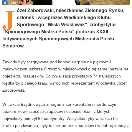
J
ózef Zaborowski, mieszkaniec Zielonego Rynku,
członek i wiceprezes Wędkarskiego Klubu
Sportowego "Wisła Włocławek", zdobył tytuł
"Spinningowego Mistrza Polski" podczas XXXII
Indywidualnych Spinningowych Mistrzostw Polski
Seniorów.
Zawody były rozgrywane pod koniec sierpnia na pięknym i
malowniczym jeziorze Orzysz w miejscowości o tej samej nazwie na
pojezierzu mazurskim. Do rywalizacji przystąpiło 74 najlepszych
wędkarzy z całego kraju, wśród nich reprezentant Włocławka Józef
Zaborowski.
W trakcie trzydniowych zmagań z konkurentami i morderczym
upałem złowił sześć szczupaków i dziesięć okoni z których
największy mierzył 62 centymetry. Wszystkie ryby w trakcie tur
krótko po złowieniu, były mierzone przez sędziów i w dobrej kondycji