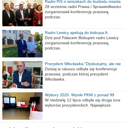
Radni PiS o wnioskach do budżetu miasta
na 2021 rok
28 września radni Prawa i Sprawiedliwości
zorganizowali konferencję prasową,
podczas..
Radni Lewicy apelują do biskupa A.
Wiesława Meringa
Dziś pod Pałacem Biskupim radni Lewicy
zorganizowali konferencję prasową,
podczas..
Prezydent Włocławka:"Dyskutujmy, ale nie
obrażajmy się”
Dzisiaj w ratuszu odbyła się konferencja
prasowa, podczas której prezydent
Włocławka..
Wybory 2020. Wyniki PKW z ponad 99
procent obwodów
W niedzielę 12 lipca odbyła się druga tura
wyborów prezydenckich. Największe..