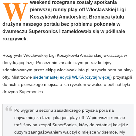
W
weekend rozegrane zostały spotkania
pierwszej rundy play-off Włocławskiej Ligi
Koszykówki Amatorskiej. Broniąca tytułu
drużyna naszego portalu bez problemu pokonała w
dwumeczu Supersonics i zameldowała się w półfinale
rozgrywek.
Rozgrywki Włocławskiej Ligi Koszykówki Amatorskiej wkraczają w
decydującą fazę. Po sezonie zasadniczym po raz kolejny
zdominowanym przez ekipę wloclawek.info.pl przyszła pora na play-
offy. Mistrzowie
siedemnastej edycji WLKA (czytaj więcej)
przystąpili
do nich z pierwszego miejsca a ich rywalem w walce o półfinał była
drużyna Supersonics.
Po wygraniu sezonu zasadniczego przyszła pora na
najważniejsza fazę, jaką jest play-off. W pierwszej rundzie
trafiliśmy na zespół SuperSonics, który do ostatniej kolejki z
dużym zaangażowaniem walczył o miejsce w ósemce. My