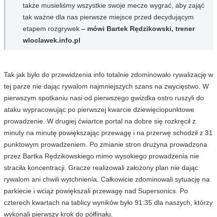
także musieliśmy wszystkie swoje mecze wygrać, aby zająć
tak ważne dla nas pierwsze miejsce przed decydującym
etapem rozgrywek
– mówi Bartek Rędzikowski, trener
wloclawek.info.pl
Tak jak było do przewidzenia info totalnie zdominowało rywalizację w
tej parze nie dając rywalom najmniejszych szans na zwycięstwo. W
pierwszym spotkaniu nasi od pierwszego gwizdka ostro ruszyli do
ataku wypracowując po pierwszej kwarcie dziewięciopunktowe
prowadzenie. W drugiej ćwiartce portal na dobre się rozkręcił z
minuty na minutę powiększając przewagę i na przerwę schodził z 31
punktowym prowadzeniem. Po zmianie stron drużyna prowadzona
przez Bartka Rędzikowskiego mimo wysokiego prowadzenia nie
straciła koncentracji. Gracze realizowali założony plan nie dając
rywalom ani chwili wytchnienia. Całkowicie zdominowali sytuację na
parkiecie i wciąż powiększali przewagę nad Supersonics. Po
czterech kwartach na tablicy wyników było 91:35 dla naszych, którzy
wykonali pierwszy krok do półfinału.