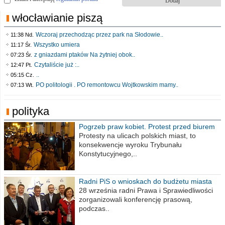
włocławianie piszą
Wczoraj przechodząc przez park na Słodowie..
11:38 Nd.
Wszystko umiera
11:17 Śr.
z gniazdami ptaków Na żytniej obok..
07:23 Śr.
Czytaliście już :..
12:47 Pt.
..
05:15 Cz.
PO politologii . PO remontowcu Wojtkowskim mamy..
07:13 Wt.
polityka
Pogrzeb praw kobiet. Protest przed biurem
poselskim PiS
Protesty na ulicach polskich miast, to
konsekwencje wyroku Trybunału
Konstytucyjnego,..
Radni PiS o wnioskach do budżetu miasta
na 2021 rok
28 września radni Prawa i Sprawiedliwości
zorganizowali konferencję prasową,
podczas..