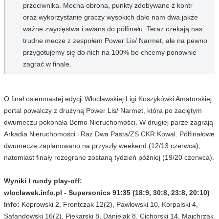
przeciwnika.
Mocna obrona, punkty zdobywane z kontr
oraz wykorzystanie graczy wysokich dało nam dwa jakże
ważne zwycięstwa i awans do półfinału. Teraz czekają nas
trudne mecze z zespołem Power Lis/ Narmet, ale na pewno
przygotujemy się do nich na 100% bo chcemy ponownie
zagrać w finale.
O finał osiemnastej edycji Włocławskiej Ligi Koszykówki Amatorskiej
portal powalczy z drużyną Power Lis/ Narmet, która po zaciętym
dwumeczu pokonała Bemo Nieruchomości. W drugiej parze zagrają
Arkadia Nieruchomości i Raz Dwa Pasta/ZS CKR Kowal. Półfinałowe
dwumecze zaplanowano na przyszły weekend (12/13 czerwca),
natomiast finały rozegrane zostaną tydzień później (19/20 czerwca).
Wyniki I rundy play-off:
wloclawek.info.pl - Supersonics 91:35 (18:9, 30:8, 23:8, 20:10)
Info:
Koprowski 2, Frontczak 12(2), Pawłowski 10, Korpalski 4,
Safandowski 16(2), Piekarski 8, Danielak 8, Cichorski 14, Majchrzak