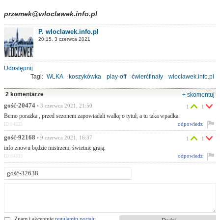
przemek@wloclawek.info.pl
P. wloclawek.info.pl
20:15, 3 czerwca 2021
Udostępnij
Tagi:
WLKA
koszykówka
play-off
ćwierćfinały
wloclawek.info.pl
awans
2 komentarze
+ skomentuj
gość-20474
• 3 czerwca 2021, 21:50
1
1
Bemo porażka , przed sezonem zapowiadali walkę o tytuł, a tu taka wpadka.
odpowiedz
ID:84325
gość-92168
• 9 czerwca 2021, 16:37
1
1
info znowu będzie mistrzem, świetnie grają.
odpowiedz
ID:84333
Znam i akceptuję
regulamin portalu