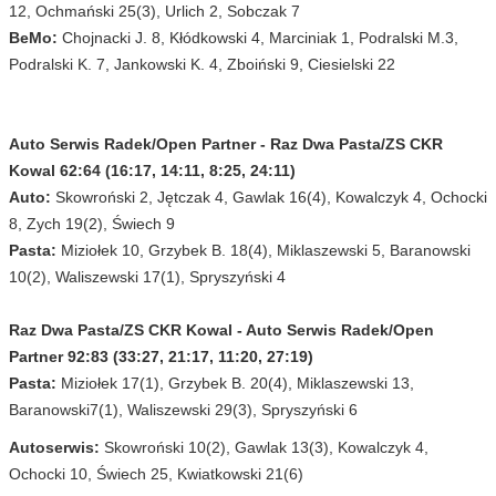
12, Ochmański 25(3), Urlich 2, Sobczak 7
BeMo:
Chojnacki J. 8, Kłódkowski 4, Marciniak 1, Podralski M.3,
Podralski K. 7, Jankowski K. 4, Zboiński 9, Ciesielski 22
Auto Serwis Radek/Open Partner - Raz Dwa Pasta/ZS CKR
Kowal 62:64 (16:17, 14:11, 8:25, 24:11)
Auto:
Skowroński 2, Jętczak 4, Gawlak 16(4), Kowalczyk 4, Ochocki
8, Zych 19(2), Świech 9
Pasta:
Miziołek 10, Grzybek B. 18(4), Miklaszewski 5, Baranowski
10(2), Waliszewski 17(1), Spryszyński 4
Raz Dwa Pasta/ZS CKR Kowal - Auto Serwis Radek/Open
Partner 92:83 (33:27, 21:17, 11:20, 27:19)
Pasta:
Miziołek 17(1), Grzybek B. 20(4), Miklaszewski 13,
Baranowski7(1), Waliszewski 29(3), Spryszyński 6
Autoserwis:
Skowroński 10(2), Gawlak 13(3), Kowalczyk 4,
Ochocki 10, Świech 25, Kwiatkowski 21(6)