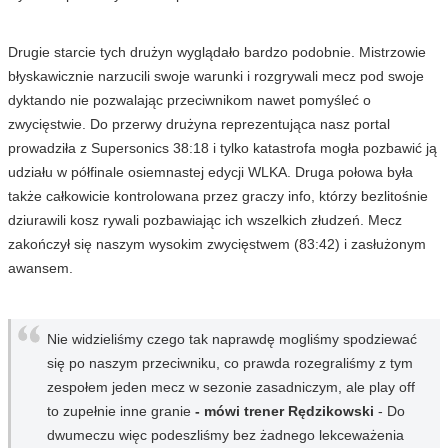
Drugie starcie tych drużyn wyglądało bardzo podobnie. Mistrzowie
błyskawicznie narzucili swoje warunki i rozgrywali mecz pod swoje
dyktando nie pozwalając przeciwnikom nawet pomyśleć o
zwycięstwie. Do przerwy drużyna reprezentująca nasz portal
prowadziła z Supersonics 38:18 i tylko katastrofa mogła pozbawić ją
udziału w półfinale osiemnastej edycji WLKA. Druga połowa była
także całkowicie kontrolowana przez graczy info, którzy bezlitośnie
dziurawili kosz rywali pozbawiając ich wszelkich złudzeń. Mecz
zakończył się naszym wysokim zwycięstwem (83:42) i zasłużonym
awansem.
Nie widzieliśmy czego tak naprawdę mogliśmy spodziewać
się po naszym przeciwniku, co prawda rozegraliśmy z tym
zespołem jeden mecz w sezonie zasadniczym, ale play off
to zupełnie inne granie
- mówi trener Rędzikowski
- Do
dwumeczu więc podeszliśmy bez żadnego lekceważenia