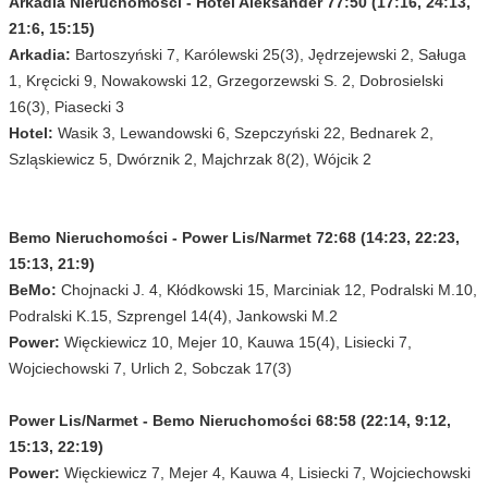
Arkadia Nieruchomości - Hotel Aleksander 77:50 (17:16, 24:13,
21:6, 15:15)
Arkadia:
Bartoszyński 7, Karólewski 25(3), Jędrzejewski 2, Saługa
1, Kręcicki 9, Nowakowski 12, Grzegorzewski S. 2, Dobrosielski
16(3), Piasecki 3
Hotel:
Wasik 3, Lewandowski 6, Szepczyński 22, Bednarek 2,
Szląskiewicz 5, Dwórznik 2, Majchrzak 8(2), Wójcik 2
Bemo Nieruchomości - Power Lis/Narmet 72:68 (14:23, 22:23,
15:13, 21:9)
BeMo:
Chojnacki J. 4, Kłódkowski 15, Marciniak 12, Podralski M.10,
Podralski K.15, Szprengel 14(4), Jankowski M.2
Power:
Więckiewicz 10, Mejer 10, Kauwa 15(4), Lisiecki 7,
Wojciechowski 7, Urlich 2, Sobczak 17(3)
Power Lis/Narmet - Bemo Nieruchomości 68:58 (22:14, 9:12,
15:13, 22:19)
Power:
Więckiewicz 7, Mejer 4, Kauwa 4, Lisiecki 7, Wojciechowski