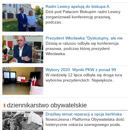
Radni Lewicy apelują do biskupa A.
Wiesława Meringa
Dziś pod Pałacem Biskupim radni Lewicy
zorganizowali konferencję prasową,
podczas..
Prezydent Włocławka:"Dyskutujmy, ale nie
obrażajmy się”
Dzisiaj w ratuszu odbyła się konferencja
prasowa, podczas której prezydent
Włocławka..
Wybory 2020. Wyniki PKW z ponad 99
procent obwodów
W niedzielę 12 lipca odbyła się druga tura
wyborów prezydenckich. Największe..
dziennikarstwo obywatelskie
Drażliwy temat reparacji a opcja berlińska
Nowoczesna i Platforma Obywatelska dość
histerycznie oskarża szeregowego posła..