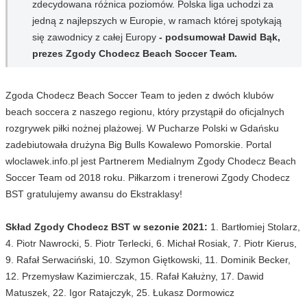
zdecydowana różnica poziomów. Polska liga uchodzi za
jedną z najlepszych w Europie, w ramach której spotykają
się zawodnicy z całej Europy
- podsumował Dawid Bąk,
prezes Zgody Chodecz Beach Soccer Team.
Zgoda Chodecz Beach Soccer Team to jeden z dwóch klubów
beach soccera z naszego regionu, który przystąpił do oficjalnych
rozgrywek piłki nożnej plażowej. W Pucharze Polski w Gdańsku
zadebiutowała drużyna Big Bulls Kowalewo Pomorskie. Portal
wloclawek.info.pl jest Partnerem Medialnym Zgody Chodecz Beach
Soccer Team od 2018 roku. Piłkarzom i trenerowi Zgody Chodecz
BST gratulujemy awansu do Ekstraklasy!
Skład Zgody Chodecz BST w sezonie 2021:
1. Bartłomiej Stolarz,
4. Piotr Nawrocki, 5. Piotr Terlecki, 6. Michał Rosiak, 7. Piotr Kierus,
9. Rafał Serwaciński, 10. Szymon Giętkowski, 11. Dominik Becker,
12. Przemysław Kazimierczak, 15. Rafał Kałużny, 17. Dawid
Matuszek, 22. Igor Ratajczyk, 25. Łukasz Dormowicz