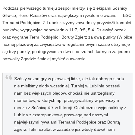
Podczas pierwszego turnieju zespół mierzył się z ekipami Sośnicy
Gliwice, Heiro Rzeszów oraz największym rywalem o awans — BSC
Termami Poddębice. Z Lubelszczyzny zawodnicy przywieźli komplet
punktów, wygrywając odpowiednio 11:7, 9:5, 5:4. Dziewięć oczek
oraz wygrane Term Poddębic i Boruty Zgierz za dwa punkty (W piłce
nożnej plażowej za zwycięstwo w regulaminowym czasie otrzymuje
się trzy punkty, po dogrywce za dwa i po rzutach karnych za jeden)
pozwoliły Zgodzie śmielej myśleć o awansie.
Szósty sezon gry w pierwszej lidze, ale tak dobrego startu
nie mieliśmy nigdy wcześniej. Turniej w Lublinie poszedł
nam bez większych błędów, chociaż nie ustrzegliśmy
momentów, w których np. przegrywaliśmy w pierwszym
meczu z Sośnicą 4:7 w II tercji. Ostatecznie wyjechaliśmy z
Lublina z czteropunktową przewagą nad naszymi
największymi rywalami Termami Poddębice oraz Borutą
Zgierz. Taki rezultat w zasadzie już wtedy dawał nam