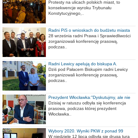
poselskim PiS
Protesty na ulicach polskich miast, to
konsekwencje wyroku Trybunału
Konstytucyjnego,..
Radni PiS o wnioskach do budżetu miasta
na 2021 rok
28 września radni Prawa i Sprawiedliwości
zorganizowali konferencję prasową,
podczas..
Radni Lewicy apelują do biskupa A.
Wiesława Meringa
Dziś pod Pałacem Biskupim radni Lewicy
zorganizowali konferencję prasową,
podczas..
Prezydent Włocławka:"Dyskutujmy, ale nie
obrażajmy się”
Dzisiaj w ratuszu odbyła się konferencja
prasowa, podczas której prezydent
Włocławka..
Wybory 2020. Wyniki PKW z ponad 99
procent obwodów
W niedzielę 12 lipca odbyła się druga tura