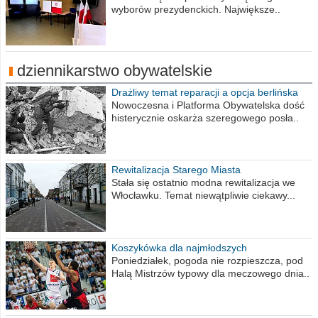
wyborów prezydenckich. Największe..
dziennikarstwo obywatelskie
Drażliwy temat reparacji a opcja berlińska
Nowoczesna i Platforma Obywatelska dość
histerycznie oskarża szeregowego posła..
Rewitalizacja Starego Miasta
Stała się ostatnio modna rewitalizacja we
Włocławku. Temat niewątpliwie ciekawy...
Koszykówka dla najmłodszych
Poniedziałek, pogoda nie rozpieszcza, pod
Halą Mistrzów typowy dla meczowego dnia..