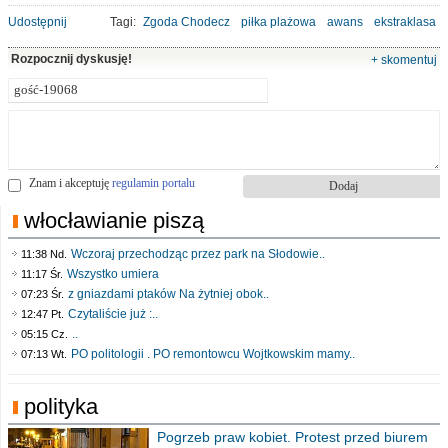
Udostępnij
Tagi:
Zgoda Chodecz
piłka plażowa
awans
ekstraklasa
Rozpocznij dyskusję!
+ skomentuj
Znam i akceptuję
regulamin portalu
włocławianie piszą
Wczoraj przechodząc przez park na Słodowie..
11:38 Nd.
Wszystko umiera
11:17 Śr.
z gniazdami ptaków Na żytniej obok..
07:23 Śr.
Czytaliście już :..
12:47 Pt.
..
05:15 Cz.
PO politologii . PO remontowcu Wojtkowskim mamy..
07:13 Wt.
polityka
Pogrzeb praw kobiet. Protest przed biurem