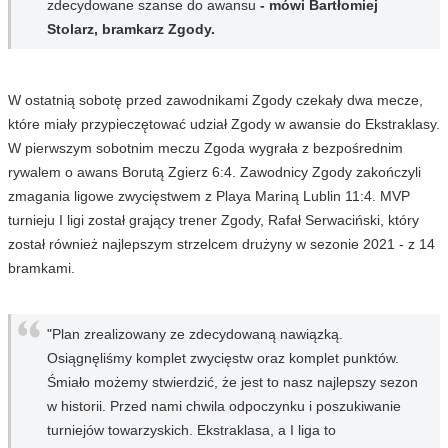
zdecydowane szanse do awansu
- mówi Bartłomiej
Stolarz, bramkarz Zgody.
W ostatnią sobotę przed zawodnikami Zgody czekały dwa mecze,
które miały przypieczętować udział Zgody w awansie do Ekstraklasy.
W pierwszym sobotnim meczu Zgoda wygrała z bezpośrednim
rywalem o awans Borutą Zgierz 6:4. Zawodnicy Zgody zakończyli
zmagania ligowe zwycięstwem z Playa Mariną Lublin 11:4. MVP
turnieju I ligi został grający trener Zgody, Rafał Serwaciński, który
został również najlepszym strzelcem drużyny w sezonie 2021 - z 14
bramkami.
"Plan zrealizowany ze zdecydowaną nawiązką.
Osiągnęliśmy komplet zwycięstw oraz komplet punktów.
Śmiało możemy stwierdzić, że jest to nasz najlepszy sezon
w historii. Przed nami chwila odpoczynku i poszukiwanie
turniejów towarzyskich. Ekstraklasa, a I liga to