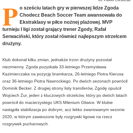
P
o sześciu latach gry w pierwszej lidze Zgoda
Chodecz Beach Soccer Team awansowała do
Ekstraklasy w piłce nożnej plażowej. MVP
turnieju I ligi został grający trener Zgody, Rafał
Serwaciński, który został również najlepszym strzelcem
drużyny.
Klub dokonał kilku zmian, jednakże trzon drużyny pozostał
niezmienny. Zgoda pozyskała 33-letniego Przemysława
Kazimierczaka na pozycję bramkarza, 26-letniego Piotra Kierusa
oraz 36-letniego Piotra Nawrockiego. Po dwóch sezonach powrócił
Dominik Becker. Z drugiej strony listy transferów, Zgodę opuścił
Wojciech Żur, jeden z kluczowych strzelców, który po dwóch latach
powrócił do macierzystego UKS Milenium Gliwice. W klubie
nastąpiła stabilizacja po dobrym, acz lekko zwariowanym sezonie
2020, w którym zawieszone były rozgrywki ligowe na rzecz
rozgrywek pucharowych.