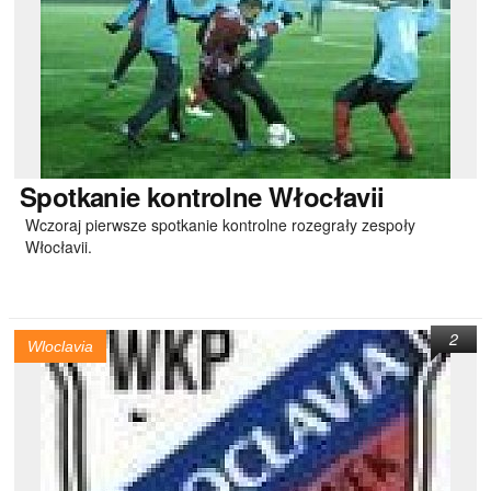
Spotkanie
kontrolne Włocłavii
Wczoraj pierwsze spotkanie kontrolne rozegrały zespoły
Włocłavii.
2
Wloclavia