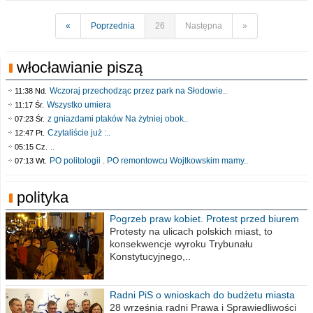
«
Poprzednia
26
Następna
»
włocławianie piszą
Wczoraj przechodząc przez park na Słodowie..
11:38 Nd.
Wszystko umiera
11:17 Śr.
z gniazdami ptaków Na żytniej obok..
07:23 Śr.
Czytaliście już :..
12:47 Pt.
..
05:15 Cz.
PO politologii . PO remontowcu Wojtkowskim mamy..
07:13 Wt.
polityka
Pogrzeb praw kobiet. Protest przed biurem
poselskim PiS
Protesty na ulicach polskich miast, to
konsekwencje wyroku Trybunału
Konstytucyjnego,..
Radni PiS o wnioskach do budżetu miasta
na 2021 rok
28 września radni Prawa i Sprawiedliwości