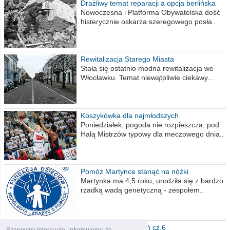
Drażliwy temat reparacji a opcja berlińska
Nowoczesna i Platforma Obywatelska dość
histerycznie oskarża szeregowego posła..
Rewitalizacja Starego Miasta
Stała się ostatnio modna rewitalizacja we
Włocławku. Temat niewątpliwie ciekawy...
Koszykówka dla najmłodszych
Poniedziałek, pogoda nie rozpieszcza, pod
Halą Mistrzów typowy dla meczowego dnia..
Pomóż Martynce stanąć na nóżki
Martynka ma 4,5 roku, urodziła się z bardzo
rzadką wadą genetyczną - zespołem..
Polska moich marzeń cz.6
Szanowny Internauto, informujemy, że