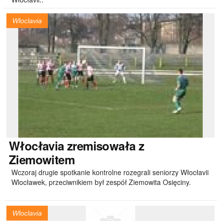
Wloclavia
Włocłavia
zremisowała z
Ziemowitem
Wczoraj drugie spotkanie kontrolne rozegrali seniorzy Włocłavii
Wlocławek, przeciwnikiem był zespół Ziemowita Osięciny.
Wloclavia