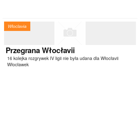
Wloclavia
Przegrana
Włocłavii
16 kolejka rozgrywek IV ligii nie była udana dla Włocłavii
Włocławek