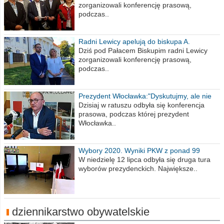
zorganizowali konferencję prasową,
podczas..
Radni Lewicy apelują do biskupa A.
Wiesława Meringa
Dziś pod Pałacem Biskupim radni Lewicy
zorganizowali konferencję prasową,
podczas..
Prezydent Włocławka:"Dyskutujmy, ale nie
obrażajmy się”
Dzisiaj w ratuszu odbyła się konferencja
prasowa, podczas której prezydent
Włocławka..
Wybory 2020. Wyniki PKW z ponad 99
procent obwodów
W niedzielę 12 lipca odbyła się druga tura
wyborów prezydenckich. Największe..
dziennikarstwo obywatelskie