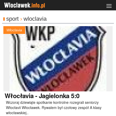
sport
›
wloclavia
Wloclavia
Włocłavia
- Jagielonka 5:0
Wczoraj dziewiąte spotkanie kontrolne rozegrali seniorzy
Włocłavii Włocławek. Rywalem był czołowy zespół A klasy
włocławskiej..