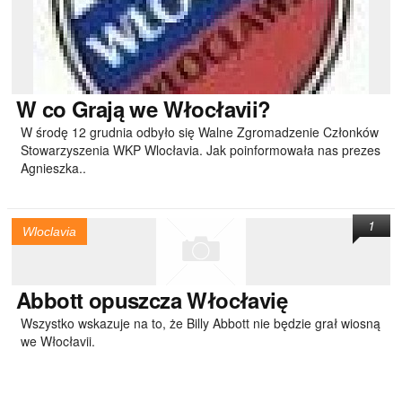
W
co Grają we Włocłavii?
W środę 12 grudnia odbyło się Walne Zgromadzenie Członków
Stowarzyszenia WKP Wlocłavia. Jak poinformowała nas prezes
Agnieszka..
1
Wloclavia
Abbott
opuszcza Włocłavię
Wszystko wskazuje na to, że Billy Abbott nie będzie grał wiosną
we Włocłavii.