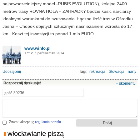
najnowocześniejszy model -RUBIS EVOLUTION), kolejne 2400
metrów trasy ROVNÁ HOĽA – ZÁHRADKY będzie kusić narciarzy
idealnymi warunkami do szusowania. Łączna ilość tras w Ośrodku
Jasna – Chopok objętych sztucznym naśnieżaniem wzrosła do 17
km. Koszt tej inwestycji to ponad 1 mln EURO.
www.winfo.pl
17:12, 6 października 2014
Udostępnij
Tagi:
rekreacja
Słowacja
narty
Rozpocznij dyskusję!
+ skomentuj
Znam i akceptuję
regulamin portalu
włocławianie piszą