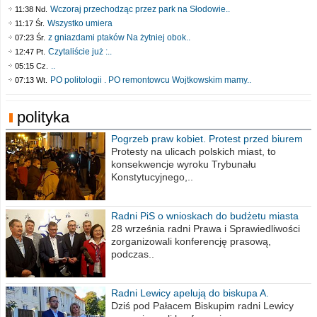
Wczoraj przechodząc przez park na Słodowie..
11:38 Nd.
Wszystko umiera
11:17 Śr.
z gniazdami ptaków Na żytniej obok..
07:23 Śr.
Czytaliście już :..
12:47 Pt.
..
05:15 Cz.
PO politologii . PO remontowcu Wojtkowskim mamy..
07:13 Wt.
polityka
Pogrzeb praw kobiet. Protest przed biurem
poselskim PiS
Protesty na ulicach polskich miast, to
konsekwencje wyroku Trybunału
Konstytucyjnego,..
Radni PiS o wnioskach do budżetu miasta
na 2021 rok
28 września radni Prawa i Sprawiedliwości
zorganizowali konferencję prasową,
podczas..
Radni Lewicy apelują do biskupa A.
Wiesława Meringa
Dziś pod Pałacem Biskupim radni Lewicy