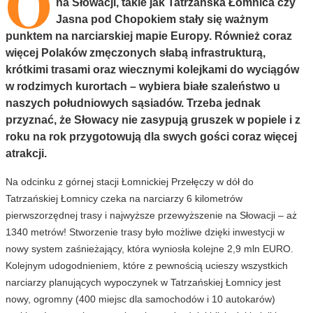
O
na Słowacji, takie jak Tatrzańska Łomnica czy
Jasna pod Chopokiem stały się ważnym
punktem na narciarskiej mapie Europy. Również coraz
więcej Polaków zmęczonych słabą infrastrukturą,
krótkimi trasami oraz wiecznymi kolejkami do wyciągów
w rodzimych kurortach – wybiera białe szaleństwo u
naszych południowych sąsiadów. Trzeba jednak
przyznać, że Słowacy nie zasypują gruszek w popiele i z
roku na rok przygotowują dla swych gości coraz więcej
atrakcji.
Na odcinku z górnej stacji Łomnickiej Przełęczy w dół do
Tatrzańskiej Łomnicy czeka na narciarzy 6 kilometrów
pierwszorzędnej trasy i najwyższe przewyższenie na Słowacji – aż
1340 metrów! Stworzenie trasy było możliwe dzięki inwestycji w
nowy system zaśnieżający, która wyniosła kolejne 2,9 mln EURO.
Kolejnym udogodnieniem, które z pewnością ucieszy wszystkich
narciarzy planujących wypoczynek w Tatrzańskiej Łomnicy jest
nowy, ogromny (400 miejsc dla samochodów i 10 autokarów)