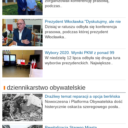
zorganizowali konferencję prasową,
podczas..
Prezydent Włocławka:"Dyskutujmy, ale nie
obrażajmy się”
Dzisiaj w ratuszu odbyła się konferencja
prasowa, podczas której prezydent
Włocławka..
Wybory 2020. Wyniki PKW z ponad 99
procent obwodów
W niedzielę 12 lipca odbyła się druga tura
wyborów prezydenckich. Największe..
dziennikarstwo obywatelskie
Drażliwy temat reparacji a opcja berlińska
Nowoczesna i Platforma Obywatelska dość
histerycznie oskarża szeregowego posła..
Rewitalizacja Starego Miasta