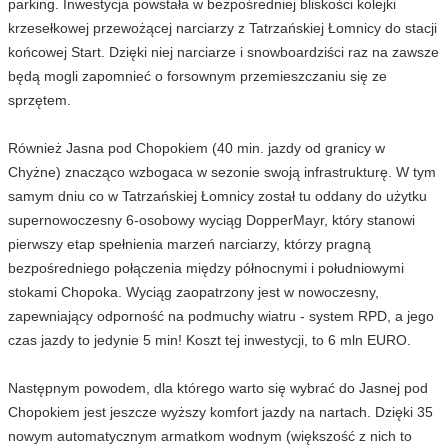
parking. Inwestycja powstała w bezpośredniej bliskości kolejki
krzesełkowej przewożącej narciarzy z Tatrzańskiej Łomnicy do stacji
końcowej Start. Dzięki niej narciarze i snowboardziści raz na zawsze
będą mogli zapomnieć o forsownym przemieszczaniu się ze
sprzętem.
Również Jasna pod Chopokiem (40 min. jazdy od granicy w
Chyżne) znacząco wzbogaca w sezonie swoją infrastrukturę. W tym
samym dniu co w Tatrzańskiej Łomnicy został tu oddany do użytku
supernowoczesny 6-osobowy wyciąg DopperMayr, który stanowi
pierwszy etap spełnienia marzeń narciarzy, którzy pragną
bezpośredniego połączenia między północnymi i południowymi
stokami Chopoka. Wyciąg zaopatrzony jest w nowoczesny,
zapewniający odporność na podmuchy wiatru - system RPD, a jego
czas jazdy to jedynie 5 min! Koszt tej inwestycji, to 6 mln EURO.
Następnym powodem, dla którego warto się wybrać do Jasnej pod
Chopokiem jest jeszcze wyższy komfort jazdy na nartach. Dzięki 35
nowym automatycznym armatkom wodnym (większość z nich to