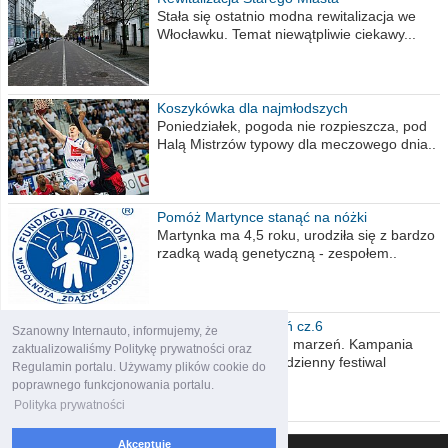
Stała się ostatnio modna rewitalizacja we
Włocławku. Temat niewątpliwie ciekawy...
Koszykówka dla najmłodszych
Poniedziałek, pogoda nie rozpieszcza, pod
Halą Mistrzów typowy dla meczowego dnia..
Pomóż Martynce stanąć na nóżki
Martynka ma 4,5 roku, urodziła się z bardzo
rzadką wadą genetyczną - zespołem..
Polska moich marzeń cz.6
Szanowny Internauto, informujemy, że
Nadszedł kres moich marzeń. Kampania
zaktualizowaliśmy Politykę prywatności oraz
wyborcza czyli niecodzienny festiwal
Regulamin portalu. Używamy plików cookie do
obietnic,..
poprawnego funkcjonowania portalu.
Polityka prywatności
Akceptuję