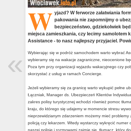
W
yjazd? W ferworze załatwiania form
pakowania nie zapomnijmy o ubezp
bezpieczeństwo, gdziekolwiek będ
miejsca zamieszkania, czy lecimy samolotem ki
Assistance - to nasz najlepszy przyjaciel. Pow
«
Wybierając się w podróż samochodem warto wybrać Assi
wybieramy się na wakacje zagraniczne, nieocenione będ
Poza tym przy organizacji wyjazdu wakacyjnego czy po
skorzystać z usług w ramach Concierge.
Jeżeli wybieramy się za granicę warto wykupić pełne u
Łączniak, Manager ds. Ubezpieczeń Klientów Indywidua
zakres polisy turystycznej wchodzi również pomoc tłum
kraju, do którego się udajemy w momencie stresu wyw
nieprzewidzianym zdarzeniem możemy mieć problemy z 
policją czy lekarzem. Wtedy wystarczy wykręcić numer
naszej polisie i rozmowami zajmie się tłumacz, który do