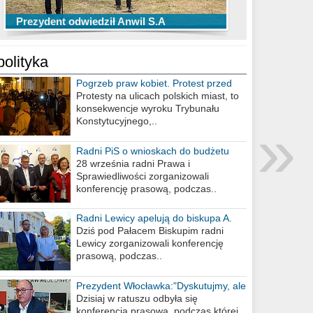
TOP 10 przechwytów Anwilu Włocławek
TOP 5 rzutów Anwilu Włocławek w BCL
Prezydent odwiedził Anwil S.A
w EBL w sezonie 2019/2020
w sezonie 2019/2020
polityka
Pogrzeb praw kobiet. Protest przed
biurem poselskim PiS
Protesty na ulicach polskich miast, to
konsekwencje wyroku Trybunału
»
Konstytucyjnego,..
Radni PiS o wnioskach do budżetu
miasta na 2021 rok
28 września radni Prawa i
Sprawiedliwości zorganizowali
konferencję prasową, podczas..
Radni Lewicy apelują do biskupa A.
Wiesława Meringa
Dziś pod Pałacem Biskupim radni
Lewicy zorganizowali konferencję
prasową, podczas..
Prezydent Włocławka:"Dyskutujmy, ale
nie obrażajmy się”
Dzisiaj w ratuszu odbyła się
konferencja prasowa, podczas której