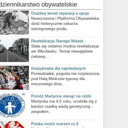
dziennikarstwo obywatelskie
Drażliwy temat reparacji a opcja
berlińska
Nowoczesna i Platforma Obywatelska
dość histerycznie oskarża
szeregowego posła..
Rewitalizacja Starego Miasta
Stała się ostatnio modna rewitalizacja
we Włocławku. Temat niewątpliwie
ciekawy...
Koszykówka dla najmłodszych
Poniedziałek, pogoda nie rozpieszcza,
pod Halą Mistrzów typowy dla
meczowego dnia..
Pomóż Martynce stanąć na nóżki
Martynka ma 4,5 roku, urodziła się z
bardzo rzadką wadą genetyczną -
zespołem..
Polska moich marzeń cz.6