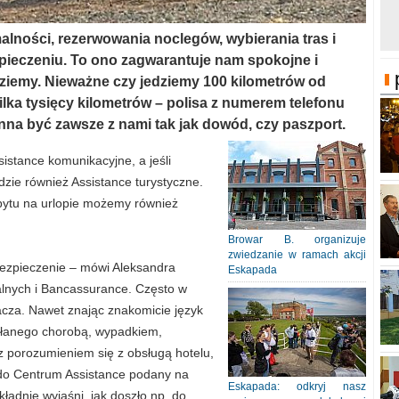
alności, rezerwowania noclegów, wybierania tras i
ieczeniu. To ono zagwarantuje nam spokojne i
ziemy. Nieważne czy jedziemy 100 kilometrów od
lka tysięcy kilometrów – polisa z numerem telefonu
inna być zawsze z nami tak jak dowód, czy paszport.
stance komunikacyjne, a jeśli
zie również Assistance turystyczne.
bytu na urlopie możemy również
Browar B. organizuje
zwiedzanie w ramach akcji
bezpieczenie – mówi Aleksandra
Eskapada
lnych i Bancassurance. Często w
acza. Nawet znając znakomicie język
ołanego chorobą, wypadkiem,
porozumieniem się z obsługą hotelu,
 do Centrum Assistance podany na
Eskapada: odkryj nasz
kładnie wyjaśni, jak doszło np. do