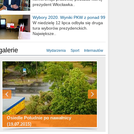
prezydent Włocławka..
Wybory 2020. Wyniki PKW z ponad 99
procent obwodów
W niedzielę 12 lipca odbyła się druga
tura wyborów prezydenckich.
Największe..
galerie
Wydarzenia
Sport
Internautów
Konkurs fotograficzny "Co to za
Miasto kładzie się do snu .
miejsca"
Ścieżka rowerowa w naszym mieście
Osiedle Południe po nawałnicy
(19.07.2015)
Wizytówka Włocławka
polowanie wigilijne 2014