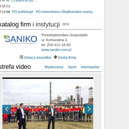
Czytaliście już :..
2:47 Pt.
..
5:15 Cz.
PO politologii . PO remontowcu Wojtkowskim mamy..
7:13 Wt.
katalog firm
i instytucji
2874
Przedsiębiorstwo Gospodarki
ul. Komunalna 4,
tel. (54) 412-18-00
www.saniko.com.pl
Zobacz wszystkie
Dodaj firmę
strefa video
Wydarzenia
Sport
Internautów
sixf33t .Last Year DRONE FOOTAGE
XXIII Sesja Rady Miasta Włocławek VIII
Ni To Ponk - W oczach mamy strach
Włocławek
kadencji w dniu 09.06.2020 r.