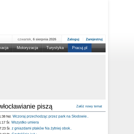
czwartek,
6 sierpnia 2026
Zaloguj
Zarejestruj
kacja
Motoryzacja
Turystyka
Pracuj.pl
włocławianie piszą
Załóż nowy temat
Wczoraj przechodząc przez park na Słodowie..
1:38 Nd.
Wszystko umiera
1:17 Śr.
z gniazdami ptaków Na żytniej obok..
7:23 Śr.