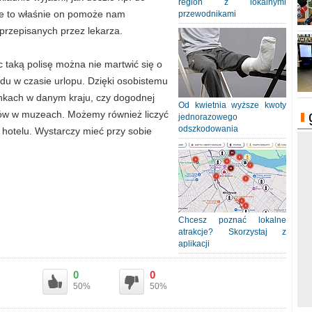
region z lokalnymi
nie to właśnie on pomoże nam
przewodnikami
rzepisanych przez lekarza.
 taką polisę można nie martwić się o
u w czasie urlopu. Dzięki osobistemu
onkach w danym kraju, czy dogodnej
Od kwietnia wyższe kwoty
letów w muzeach. Możemy również liczyć
jednorazowego
odszkodowania
 hotelu. Wystarczy mieć przy sobie
Chcesz poznać lokalne
atrakcje? Skorzystaj z
aplikacji
0
0
50%
50%