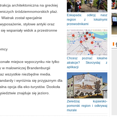
rakcja architektoniczna na greckiej
owniczych śródziemnomorskich plaż.
Eskapada: odkryj nasz
 Wiatrak został specjalnie
region z lokalnymi
wyposażenie, stylowe antyki oraz
przewodnikami
 się wspaniały widok a przestronne
iemcy
Chcesz poznać lokalne
konałe miejsce wypoczynku nie tylko
atrakcje? Skorzystaj z
aplikacji
y w malowniczej Brandenburgii
az wszystkie niezbędne media.
andardy i wyróżnia się przyjaznym dla
alna opcja dla eko-turystów. Dookoła
iedztwie znajduje się jezioro.
Zwiedzaj kujawsko-
pomorski region i odkrywaj
murale