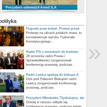
TOP 10 przechwytów Anwilu Włocławek
TOP 5 rzutów Anwilu Włocławek w BCL
Prezydent odwiedził Anwil S.A
w EBL w sezonie 2019/2020
w sezonie 2019/2020
polityka
Pogrzeb praw kobiet. Protest przed
biurem poselskim PiS
Protesty na ulicach polskich miast, to
konsekwencje wyroku Trybunału
»
Konstytucyjnego,..
Radni PiS o wnioskach do budżetu
miasta na 2021 rok
28 września radni Prawa i
Sprawiedliwości zorganizowali
konferencję prasową, podczas..
Radni Lewicy apelują do biskupa A.
Wiesława Meringa
Dziś pod Pałacem Biskupim radni
Lewicy zorganizowali konferencję
prasową, podczas..
Prezydent Włocławka:"Dyskutujmy, ale
nie obrażajmy się”
Dzisiaj w ratuszu odbyła się
konferencja prasowa, podczas której