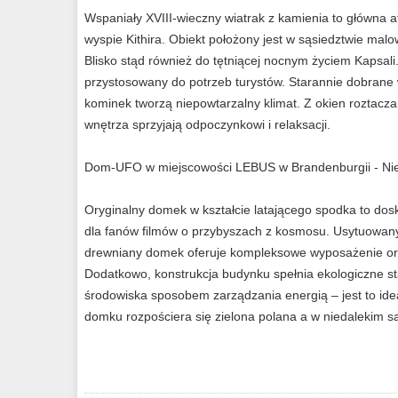
Wspaniały XVIII-wieczny wiatrak z kamienia to główna at
wyspie Kithira. Obiekt położony jest w sąsiedztwie mal
Blisko stąd również do tętniącej nocnym życiem Kapsali.
przystosowany do potrzeb turystów. Starannie dobrane 
kominek tworzą niepowtarzalny klimat. Z okien roztacza
wnętrza sprzyjają odpoczynkowi i relaksacji.
Dom-UFO w miejscowości LEBUS w Brandenburgii - N
Oryginalny domek w kształcie latającego spodka to dos
dla fanów filmów o przybyszach z kosmosu. Usytuowan
drewniany domek oferuje kompleksowe wyposażenie or
Dodatkowo, konstrukcja budynku spełnia ekologiczne st
środowiska sposobem zarządzania energią – jest to ide
domku rozpościera się zielona polana a w niedalekim sąs