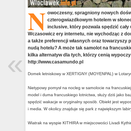
N
owoczesny, spragniony nowych doświa
czterogwiazdkowym hotelem w słoneczn
inclusive, który pozwala spędzić cały 
Wczasowicz ery internetu, nie wychodząc z d
a także preferencji własnych oraz towarzyszy 
nudą hotelu? A może tak samolot na francuski
«
kilka alternatyw dla tych, którzy cenią wypoc
http://www.casamundo.pl
Domek letniskowy w XERTIGNY (MOYENPAL) w Lotaryng
Nietypowy pomysł na nocleg w samolocie na francuskiej 
model i duma francuskiego lotnictwa, służy dziś jako b
spędzić wakacje w oryginalny sposób. Obiekt jest wypo
i media. W okolicy znajduje się park z największym labi
Wiatrak na wyspie KITHIRA w miejscowości Livadi Kythi