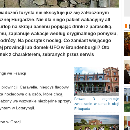
dczeń turysta nie ekscytuje już się zatłoczonym
ej Hurgadzie. Nie dla niego pakiet wakacyjny all
urlop na skraju basenu popijając drinki z parasolką.
omu, zaplanuje wakacje według oryginalnego pomysłu,
podróży. Na początek nocleg. Co zamiast wiejącego
ej prowincji lub domek-UFO w Brandenburgii? Oto
zynek z charakterem, zebranych przez serwis
ii we Francji
prowincji. Caravelle, niegdyś flagowy
aza noclegowa dla osób, które chcą
Browar B. organizuje
sażony we wszystkie niezbędne sprzęty
zwiedzanie w ramach akcji
ryntem w Lotaryngii.
Eskapada
ron w Grecji