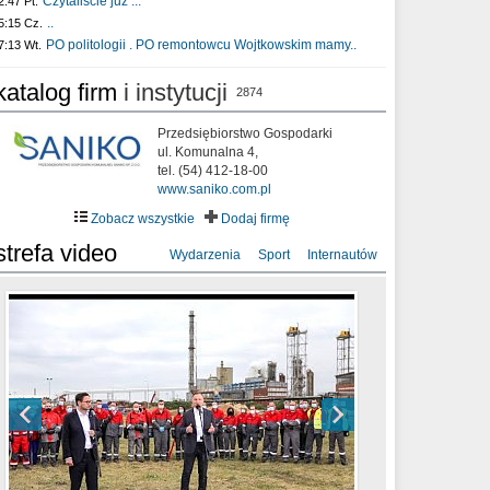
Czytaliście już :..
2:47 Pt.
..
5:15 Cz.
PO politologii . PO remontowcu Wojtkowskim mamy..
7:13 Wt.
katalog firm
i instytucji
2874
Przedsiębiorstwo Gospodarki
ul. Komunalna 4,
tel. (54) 412-18-00
www.saniko.com.pl
Zobacz wszystkie
Dodaj firmę
strefa video
Wydarzenia
Sport
Internautów
sixf33t .Last Year DRONE FOOTAGE
XXIII Sesja Rady Miasta Włocławek VIII
Ni To Ponk - W oczach mamy strach
Włocławek
kadencji w dniu 09.06.2020 r.