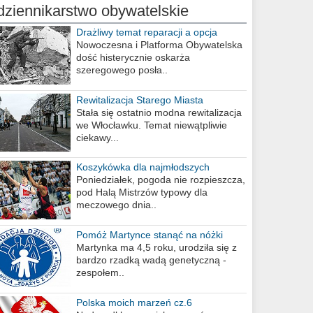
dziennikarstwo obywatelskie
Drażliwy temat reparacji a opcja
berlińska
Nowoczesna i Platforma Obywatelska
dość histerycznie oskarża
szeregowego posła..
Rewitalizacja Starego Miasta
Stała się ostatnio modna rewitalizacja
we Włocławku. Temat niewątpliwie
ciekawy...
Koszykówka dla najmłodszych
Poniedziałek, pogoda nie rozpieszcza,
pod Halą Mistrzów typowy dla
meczowego dnia..
Pomóż Martynce stanąć na nóżki
Martynka ma 4,5 roku, urodziła się z
bardzo rzadką wadą genetyczną -
zespołem..
Polska moich marzeń cz.6