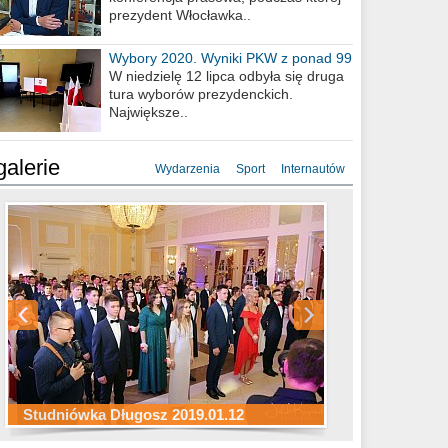
prezydent Włocławka..
Wybory 2020. Wyniki PKW z ponad 99
procent obwodów
W niedzielę 12 lipca odbyła się druga
tura wyborów prezydenckich.
Największe..
galerie
Wydarzenia
Sport
Internautów
Studniówka ZS Ekonomicznych
Studniówka Kopernik 2019.01.11
Studniówka LMK 2019.01.05
2019.01.05
Studniówka Długosz 2019.01.12
ZS Budowlanych 2019.01.12
Studniówka LZK 2019.01.11