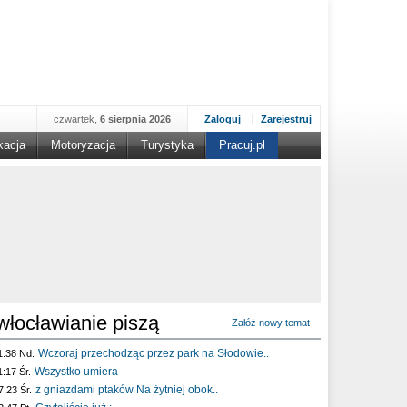
czwartek,
6 sierpnia 2026
Zaloguj
Zarejestruj
kacja
Motoryzacja
Turystyka
Pracuj.pl
włocławianie piszą
Załóż nowy temat
Wczoraj przechodząc przez park na Słodowie..
1:38 Nd.
Wszystko umiera
1:17 Śr.
z gniazdami ptaków Na żytniej obok..
7:23 Śr.