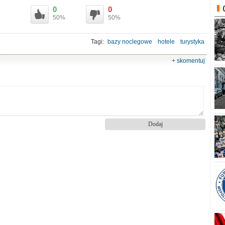
0
0
50%
50%
Tagi:
bazy noclegowe
hotele
turystyka
+ skomentuj