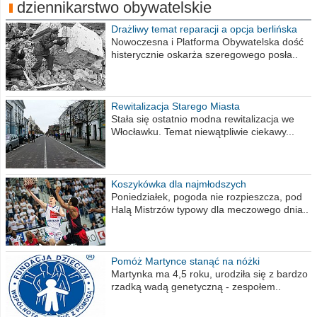
dziennikarstwo obywatelskie
Drażliwy temat reparacji a opcja berlińska
Nowoczesna i Platforma Obywatelska dość
histerycznie oskarża szeregowego posła..
Rewitalizacja Starego Miasta
Stała się ostatnio modna rewitalizacja we
Włocławku. Temat niewątpliwie ciekawy...
Koszykówka dla najmłodszych
Poniedziałek, pogoda nie rozpieszcza, pod
Halą Mistrzów typowy dla meczowego dnia..
Pomóż Martynce stanąć na nóżki
Martynka ma 4,5 roku, urodziła się z bardzo
rzadką wadą genetyczną - zespołem..