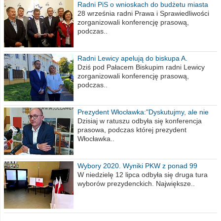
Radni PiS o wnioskach do budżetu miasta
na 2021 rok
28 września radni Prawa i Sprawiedliwości
zorganizowali konferencję prasową,
podczas..
Radni Lewicy apelują do biskupa A.
Wiesława Meringa
Dziś pod Pałacem Biskupim radni Lewicy
zorganizowali konferencję prasową,
podczas..
Prezydent Włocławka:"Dyskutujmy, ale nie
obrażajmy się”
Dzisiaj w ratuszu odbyła się konferencja
prasowa, podczas której prezydent
Włocławka..
Wybory 2020. Wyniki PKW z ponad 99
procent obwodów
W niedzielę 12 lipca odbyła się druga tura
wyborów prezydenckich. Największe..