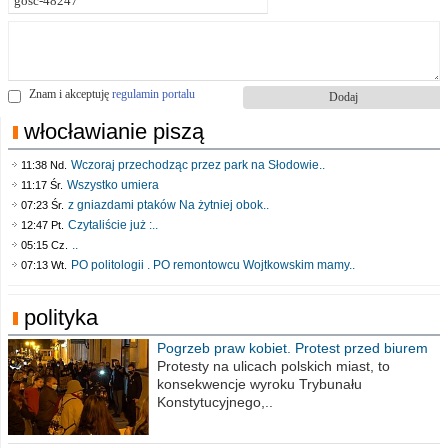
Znam i akceptuję
regulamin portalu
włocławianie piszą
Wczoraj przechodząc przez park na Słodowie..
11:38 Nd.
Wszystko umiera
11:17 Śr.
z gniazdami ptaków Na żytniej obok..
07:23 Śr.
Czytaliście już :..
12:47 Pt.
..
05:15 Cz.
PO politologii . PO remontowcu Wojtkowskim mamy..
07:13 Wt.
polityka
Pogrzeb praw kobiet. Protest przed biurem
poselskim PiS
Protesty na ulicach polskich miast, to
konsekwencje wyroku Trybunału
Konstytucyjnego,..