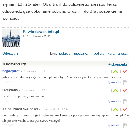
się nimi 18 i 25-latek. Obaj trafili do policyjnego aresztu. Teraz
odpowiedzą za dokonanie pobicia. Grozi im do 3 lat pozbawienia
wolności.
R. wloclawek.info.pl
10:17, 7 marca 2011
Udostępnij
Tagi:
pobicie
mężczyźni
policja
kara
areszt
8 komentarzy
+ skomentuj
negocjator
• 7 marca 2011, 11:20
1
1
gdzie to sie takie wylęga ? z innej planety byli ? nie wiedzą co to nietykalność osobista ?
odpowiedz
ID:27475
Oczytany
• 7 marca 2011, 12:36
1
1
Po chrześcijańsku, sko.pać im d...
odpowiedz
ID:27477
To na Placu Wolności
• 7 marca 2011, 12:46
1
1
nie działa już monitoring? Chyba są tam kamery i policja powinna się zjawić z "urzędu" a
nie po wezwaniu przez poszkodowanego!!!
odpowiedz
ID:27478