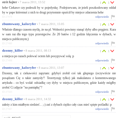
strit fajter
• 7 marca 2011, 13:52
1
1
hehe Ciekawe czy podeszli by w pojedynkę. Podejrzewam, że jeżeli poszkodowany oddał
by w pape któremuś z nich to drugi przytomnie opuścił by miejsce zdarzenia hehe
odpowiedz
ID:27479
zbuntowany_kaloryfer
• 7 marca 2011, 15:05
1
1
Właśnie dlatego czasem myślę, że na pl. Wolności powinny stanąć dyby albo pręgierz. Kara
w sam raz dla tego typu przestępców. Ze 20 batów i 12 godzin klęczenia w dybach, w
miejscu publicznym;)
odpowiedz
ID:27480
dzonny_killer
• 8 marca 2011, 08:13
1
1
a miejsca po razach polewać octem lub posypywać solą :p
odpowiedz
ID:27498
zbuntowany_kaloryfer
• 8 marca 2011, 13:07
1
1
Dzonny, tak z ciekawości zapytam: gdybyś zrobił coś tak głupiego (oczywiście nie
posądzam Cię o takie zamysły!! Teoretyzuję tylko) jak makulatura z komentowanego
artykułu - co byś wolał: odsiadkę czy dyby w miejscu publicznym, gdzie każdy mógłby
zrobić Ci zdjęcie "na pamiątkę"?
odpowiedz
ID:27503
dzonny_killer
• 8 marca 2011, 14:32
1
1
zależy z kim miałbym siedzieć... ;-) zaś z dybach ciężko cały czas mieć spięte pośladki :p
odpowiedz
ID:27507