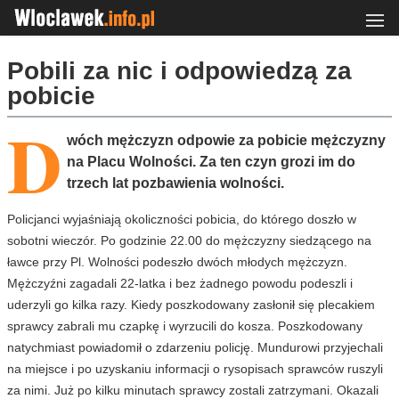
Pobili za nic i odpowiedzą za
pobicie
D
wóch mężczyzn odpowie za pobicie mężczyzny
na Placu Wolności. Za ten czyn grozi im do
trzech lat pozbawienia wolności.
Policjanci wyjaśniają okoliczności pobicia, do którego doszło w
sobotni wieczór. Po godzinie 22.00 do mężczyzny siedzącego na
ławce przy Pl. Wolności podeszło dwóch młodych mężczyzn.
Mężczyźni zagadali 22-latka i bez żadnego powodu podeszli i
uderzyli go kilka razy. Kiedy poszkodowany zasłonił się plecakiem
sprawcy zabrali mu czapkę i wyrzucili do kosza. Poszkodowany
natychmiast powiadomił o zdarzeniu policję. Mundurowi przyjechali
na miejsce i po uzyskaniu informacji o rysopisach sprawców ruszyli
za nimi. Już po kilku minutach sprawcy zostali zatrzymani. Okazali