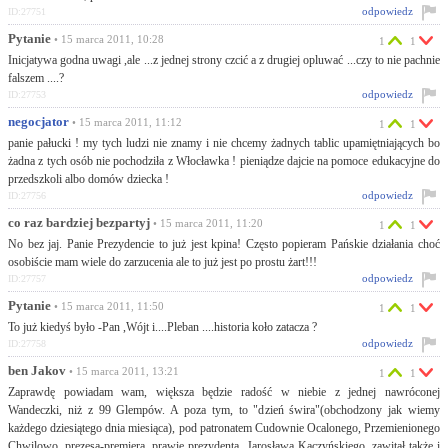
odpowiedz
ID:27751
Pytanie
• 15 marca 2011, 10:28
1
1
Inicjatywa godna uwagi ,ale ...z jednej strony czcić a z drugiej opluwać ...czy to nie pachnie
falszem ....?
odpowiedz
ID:27753
negocjator
• 15 marca 2011, 11:12
1
1
panie pałucki ! my tych ludzi nie znamy i nie chcemy żadnych tablic upamiętniających bo
żadna z tych osób nie pochodziła z Włocławka ! pieniądze dajcie na pomoce edukacyjne do
przedszkoli albo domów dziecka !
odpowiedz
ID:27756
co raz bardziej bezpartyj
• 15 marca 2011, 11:20
1
1
No bez jaj. Panie Prezydencie to już jest kpina! Często popieram Pańskie działania choć
osobiście mam wiele do zarzucenia ale to już jest po prostu żart!!!
odpowiedz
ID:27757
Pytanie
• 15 marca 2011, 11:50
1
1
To już kiedyś było -Pan ,Wójt i....Pleban ....historia koło zatacza ?
odpowiedz
ID:27758
ben Jakov
• 15 marca 2011, 13:21
1
1
Zaprawdę powiadam wam, większa będzie radość w niebie z jednej nawróconej
Wandeczki, niż z 99 Glempów. A poza tym, to "dzień świra"(obchodzony jak wiemy
każdego dziesiątego dnia miesiąca), pod patronatem Cudownie Ocalonego, Przemienionego
Chwilowo, prezesa-premiera, prawie prezydenta, Jarosława Kaczyńskiego, zawitał także i