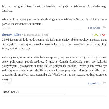
Jak na moj gust ofiary katastrofy bardziej zasluguja na tablice od 11-miesiecznego
biuskupa.
Ale czarni z czerwonymi tak ladnie sie dogaduja ze tablice ze Skrzypkiem i Paluckim za
pare lat juz czekam z utesknieniem.
odpowiedz
ID:27930
dzonny_killer
• 21 marca 2011, 07:39
1
1
daleki jestem od ludu podburzania, ale jeśli mieszkańcy zbojkotowaliby najpierw samą
"uroczystość", później zaś wszelkie msze w katedrze... może wówczas czarni zweryfikują
zyski, a raczej straty... :p
Zauważyliście, że w sumie dość banalna sprawa, dotycząca mimo wszystko różnych stron
sceny politycznej, potrafi zjednoczyć ludzi z różnych środowisk, stron czy kolorów
politycznych... praktycznie nikomu się ten pomysł nie podoba... zatem jakim trzeba być
zadufanym w sobie bucem, aby iść w zaparte i trwać przy tym bzdurnym pomyśle... zero
szacunku dla zmarłych, zero szacunku dla Włocławian... to się nazywa podziękowanie za
głosy :p
odpowiedz
ID:27934