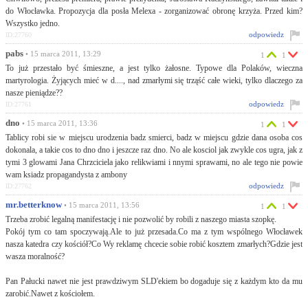
do Włocławka. Propozycja dla posła Melexa - zorganizować obronę krzyża. Przed kim?
Wszystko jedno.
odpowiedz
ID:27760
pabs
• 15 marca 2011, 13:29
1
1
To już przestało być śmieszne, a jest tylko żałosne. Typowe dla Polaków, wieczna
martyrologia. Żyjących mieć w d...., nad zmarłymi się trząść całe wieki, tylko dlaczego za
nasze pieniądze??
odpowiedz
ID:27761
dno
• 15 marca 2011, 13:36
1
1
Tablicy robi sie w miejscu urodzenia badz smierci, badz w miejscu gdzie dana osoba cos
dokonala, a takie cos to dno dno i jeszcze raz dno. No ale kosciol jak zwykle cos ugra, jak z
tymi 3 glowami Jana Chrzciciela jako relikwiami i nnymi sprawami, no ale tego nie powie
wam ksiadz propagandysta z ambony
odpowiedz
ID:27762
mr.betterknow
• 15 marca 2011, 13:56
1
1
Trzeba zrobić legalną manifestację i nie pozwolić by robili z naszego miasta szopkę.
Pokój tym co tam spoczywają.Ale to już przesada.Co ma z tym wspólnego Włocławek
nasza katedra czy kościół?Co Wy reklamę chcecie sobie robić kosztem zmarłych?Gdzie jest
wasza moralność?
Pan Pałucki nawet nie jest prawdziwym SLD'ekiem bo dogaduje się z każdym kto da mu
zarobić.Nawet z kościołem.