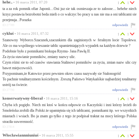
hehe..
• 16 marca 2011, 07:20
1
1
ta a za rok pomnik ofiar Japonii....Oni juz sie tak osmieszaja ze to zalosne.... hehehe niech
krzyz postawia bezrobotni beda mieli o co walczyc bo pracy u nas nie ma a oni tablicami sie
przejmuja...Porazka
odpowiedz
ID:27789
cykluś
• 16 marca 2011, 07:32
1
1
Szanowny Wyborco.Szacunek,szacunkiem dla zaginionych w feralnym locie Tupolewa.
Ale co ma wspólnego wieszanie tablic upamietniających wypadek na każdym drzewie ?
Podobnie było z pomnikami biskupa Rzymu- Jana Pawłą II.
Za życia stawianie pomników, zmiany nazwy ulic.
Czym różni sie to od czasów stawiania Stalinowi pomników za zycia, zmian nazw ulic czy
bawet miejscowośći.
Przypominam,że Katowice przez pewnien okres czasu nazywały sie Stalonogród
To pachnie totalitaryzmem kościelnym. Zresztą Państwo Watykańśkie najbardziej totalitarny
ustrój na świecie.
odpowiedz
ID:27790
konserwatywny-liberał
• 16 marca 2011, 15:16
1
1
Chyba ich pogięło. Niech mi ktoś w końcu odpowie co Kaczyński i inni którzy lecieli do
Smoleńska zrobili dla Polski że upamiętnia się ich tablicami, pomnikami itp. we wszystkich
miastach i wsiach. Bo ja znam go tylko z tego że podpisał traktat na mocy którego Polska
straciła suwerenność.
odpowiedz
ID:27814
Włocławiannniuniuś
• 16 marca 2011, 15:55
1
1