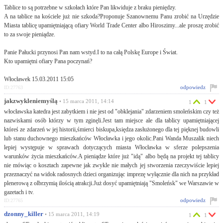
Tablice to są potrzebne w szkołach które Pan likwiduje z braku pieniędzy.
A na tablice na kościele już nie szkoda?Proponuje Szanownemu Panu zrobić na Urzędzie
Miasta tablicę upamiętniającą ofiary World Trade Center albo Hiroszimy...ale proszę zrobić
to za swoje pieniądze.
Panie Pałucki przynosi Pan nam wstyd.I to na całą Polskę Europe i Świat.
Kto upamiętni ofiary Pana poczynań?
Włocławek 15.03.2011 15:05
odpowiedz
ID:27763
jakzwykleniemyślą
• 15 marca 2011, 14:14
1
1
włocławska katedra jest zabytkiem i nie jest od "obklejania" zdarzeniem smoleńskim czy też
nazwiskami osób którzy w tym zginęli.Jest tam miejsce ale dla tablicy upamiętniającej
któreś ze zdarzeń w jej historii,śmierci biskupa,księdza zasłużonego dla tej pięknej budowli
lub stanu duchownego mieszkańców Włocławka i jego okolic.Pani Wanda Muszalik niech
lepiej występuje w sprawach dotyczących miasta Włocławka w sferze polepszenia
warunków życia mieszkańców.A pieniądze które już "idą" albo będą na projekt tej tablicy
nie mówiąc o kosztach zapewne jak zwykle nie małych jej stworzenia rzeczywiście lepiej
przeznaczyć na widok radosnych dzieci organizując imprezę wyłącznie dla nich na przykład
plenerową z olbrzymią ilością atrakcji.Już dosyć upamiętniają "Smoleńsk" we Warszawie w
gazetach i tv.
odpowiedz
ID:27765
dzonny_killer
• 15 marca 2011, 14:19
1
1