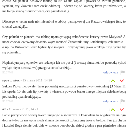
chcesz SE pałucki postawić tablicę, to SE za nią zapłać i powieś w swoim gabinecie,
sypialni, czy klozecie i tam cześć oddawaj... odczep się od katedry, która jest zabytkiem, a
nie twoją ścianą pseudochwały, czy pseudozasług...
Dlaczego w takim razie nikt nie mówi o tablicy pamiątkowej dla Kaczorowskiego? (ten, to
chociaż zasłużył)...
Czy pałucki w planach ma tablicę upamiętniającą zakończenie kariery przez Małysza? A
może chociaż czerwony dziadzio wąsy zapuści? Zapomnikujmy i otablicujmy całe miasto...
o np. na Bulwarach teraz będzie tyle miejsca... przynajmniej jakaś atrakcja turystyczna by
się pojawiła...
Napisałbym parę epitetów, ale redakcja ich nie puści (i zresztą słusznie), bo paootzky (choć
wydaje się to niemożliwe) przegina coraz bardziej...
odpowiedz
ID:27766
sportowiec
• 15 marca 2011, 14:20
1
1
Sukces PiS-u niebywały. Teraz po każdej uroczystości państwowo - kościelnej (3 Maja, 11
Listopada, 15 sierpnia itp.) kwiaty i wieńce, z powodu braku innego miejsca składane będą
pod tablicą upamietniającą....
odpowiedz
ID:27767
az
• 15 marca 2011, 14:21
1
1
Panie prezydencie wiecej takich inicjatyw a zwlaszcza z kosciolem to wyjdziemy na tym
dobrze tylko ze nastepna niech sfinansuje kosciół zobaczymy jaka to bedzie. Pan juz chyba
i kosciol Boga sie nie boi, bida w miescie bezrobocie, dzieci glodne a pan pieniadze wiesza