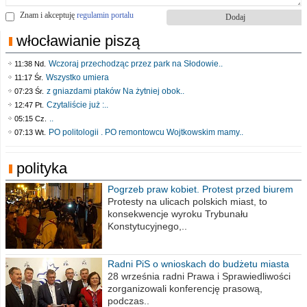
Znam i akceptuję
regulamin portalu
włocławianie piszą
Wczoraj przechodząc przez park na Słodowie..
11:38 Nd.
Wszystko umiera
11:17 Śr.
z gniazdami ptaków Na żytniej obok..
07:23 Śr.
Czytaliście już :..
12:47 Pt.
..
05:15 Cz.
PO politologii . PO remontowcu Wojtkowskim mamy..
07:13 Wt.
polityka
Pogrzeb praw kobiet. Protest przed biurem
poselskim PiS
Protesty na ulicach polskich miast, to
konsekwencje wyroku Trybunału
Konstytucyjnego,..
Radni PiS o wnioskach do budżetu miasta
na 2021 rok
28 września radni Prawa i Sprawiedliwości
zorganizowali konferencję prasową,
podczas..