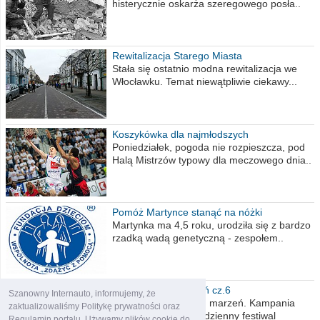
histerycznie oskarża szeregowego posła..
Rewitalizacja Starego Miasta
Stała się ostatnio modna rewitalizacja we
Włocławku. Temat niewątpliwie ciekawy...
Koszykówka dla najmłodszych
Poniedziałek, pogoda nie rozpieszcza, pod
Halą Mistrzów typowy dla meczowego dnia..
Pomóż Martynce stanąć na nóżki
Martynka ma 4,5 roku, urodziła się z bardzo
rzadką wadą genetyczną - zespołem..
Polska moich marzeń cz.6
Szanowny Internauto, informujemy, że
Nadszedł kres moich marzeń. Kampania
zaktualizowaliśmy Politykę prywatności oraz
wyborcza czyli niecodzienny festiwal
Regulamin portalu. Używamy plików cookie do