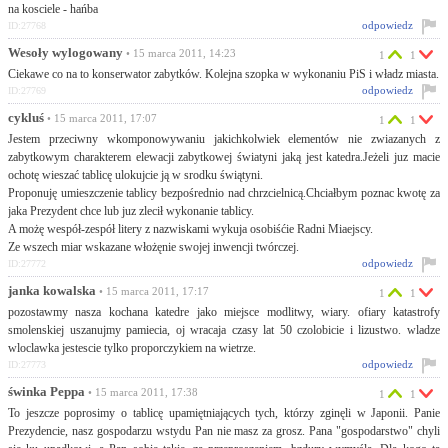
na kosciele - hańba
odpowiedz
ID:27768
Wesoły wylogowany
• 15 marca 2011, 14:23
1
1
Ciekawe co na to konserwator zabytków. Kolejna szopka w wykonaniu PiS i władz miasta.
odpowiedz
ID:27769
cykluś
• 15 marca 2011, 17:07
1
1
Jestem przeciwny wkomponowywaniu jakichkolwiek elementów nie zwiazanych z
zabytkowym charakterem elewacji zabytkowej światyni jaką jest katedra.Jeżeli juz macie
ochotę wieszać tablicę ulokujcie ją w srodku świątyni.
Proponuję umieszczenie tablicy bezpośrednio nad chrzcielnicą.Chciałbym poznac kwotę za
jaka Prezydent chce lub juz zlecił wykonanie tablicy.
A możę wespół-zespół litery z nazwiskami wykuja osobiśćie Radni Miaejscy.
Ze wszech miar wskazane włożęnie swojej inwencji twórczej.
odpowiedz
ID:27772
janka kowalska
• 15 marca 2011, 17:17
1
1
pozostawmy nasza kochana katedre jako miejsce modlitwy, wiary. ofiary katastrofy
smolenskiej uszanujmy pamiecia, oj wracaja czasy lat 50 czolobicie i lizustwo. wladze
wloclawka jestescie tylko proporczykiem na wietrze.
odpowiedz
ID:27773
świnka Peppa
• 15 marca 2011, 17:38
1
1
To jeszcze poprosimy o tablicę upamiętniających tych, którzy zginęli w Japonii. Panie
Prezydencie, nasz gospodarzu wstydu Pan nie masz za grosz. Pana "gospodarstwo" chyli