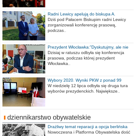
Radni Lewicy apelują do biskupa A.
Wiesława Meringa
Dziś pod Pałacem Biskupim radni Lewicy
zorganizowali konferencję prasową,
podczas..
Prezydent Włocławka:"Dyskutujmy, ale nie
obrażajmy się”
Dzisiaj w ratuszu odbyła się konferencja
prasowa, podczas której prezydent
Włocławka..
Wybory 2020. Wyniki PKW z ponad 99
procent obwodów
W niedzielę 12 lipca odbyła się druga tura
wyborów prezydenckich. Największe..
dziennikarstwo obywatelskie
Drażliwy temat reparacji a opcja berlińska
Nowoczesna i Platforma Obywatelska dość