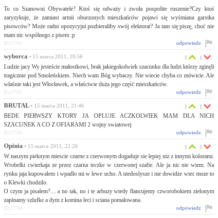
To co Szanowni Obywatele? Ktoś się odważy i zwoła pospolite ruszenie?Czy ktoś
zaryzykuje, że zamiast armii oburzonych mieszkańców pojawi się wyśmiana garstka
pisowców? Może radni opozycyjni pozbieraliby swój elektorat? Ja tam się piszę, choć nie
mam nic wspólnego z pisem :p
odpowiedz
ID:27781
wyborca
• 15 marca 2011, 20:56
1
1
Ludzie jacy Wy jesteście małostkowi, brak jakiegokolwiek szacunku dla ludzi którzy zginęli
tragicznie pod Smoleńskiem. Niech wam Bóg wybaczy. Nie wiecie chyba co mówicie. Ale
właśnie taki jest Włocławek, a właściwie duża jego część mieszkańców.
odpowiedz
ID:27782
BRUTAL
• 15 marca 2011, 21:46
1
1
BEDE PIERWSZY KTORY JA OPLUJE ACZKOLWIEK MAM DLA NICH
SZACUNEK A CO Z OFIARAMI 2 wojny swiatowej
odpowiedz
ID:27783
Opinia
• 15 marca 2011, 22:26
1
1
W naszym pieknym miescie czarne z czerwonym dogaduje sie lepiej niz z innymi kolorami.
Wrobelki cwierkaja ze przez czarna teczke w czerwonej szafie. Ale ja nic nie wiem. Na
rynku jaja kupowalem i wpadlo mi w lewe ucho. A niedoslysze i nie dowidze wiec moze to
o Klewki chodzilo.
O czym ja pisalem?.... a no tak, no i te arbuzy wtedy flancujemy czworobokiem zielonym
zapinamy szlufke a dym z komina leci i sciana pomalowana.
odpowiedz
ID:27784