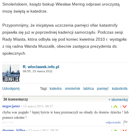
Smoleńskiem, ksiądz biskup Wiesław Mering odprawi uroczystą
mszę świętą w katedrze.
Przypomnijmy, że inicjatywa uczczenia pamięci ofiar katastrofy
pojawiła się już w poprzedniej kadencji samorządu. Podczas sesji
Rady Miasta, która odbyła się pod koniec kwietnia 2010 r. wystąpiła
z nią radna Wanda Muszalik, obecnie zastępca prezydenta ds.
społecznych.
R. wloclawek.info.pl
08:55, 15 marca 2011
Udostępnij
Tagi:
katedra
smoleńsk
tablica
pamięć
katastrofa
36 komentarzy
+ skomentuj
negocjator
• 15 marca 2011, 08:57
1
1
chyba was pogięło ! lepiej byście te kasę przeznaczyli na obiady do domów dziecka ! lub
pomoce szkolne !
odpowiedz
ID:27742
dzonny_killer
• 15 marca 2011, 09:36