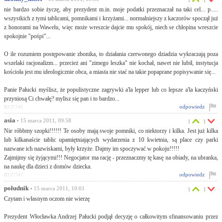
1
1
nie bardzo sobie życzę, aby prezydent m.in. moje podatki przeznaczał na taki cel... p.....
wszystkich z tymi tablicami, pomnikami i krzyżami... normalniejszy z kaczorów spoczął już
z honorami na Wawelu, więc może wreszcie dajcie mu spokój, niech se chłopina wreszcie
spokojnie "pośpi"...
O ile rozumiem postępowanie zbonika, to działania czerwonego dziadzia wykraczają poza
wszelaki racjonalizm... przecież ani "zimego leszka" nie kochał, nawet nie lubił, instytucja
kościoła jest mu ideologicznie obca, a miasta nie stać na takie popaprane popisywanie się...
Panie Pałucki myślisz, że populistyczne zagrywki a'la lepper lub co lepsze a'la kaczyński
przyniosą Ci chwałę? mylisz się pan i to bardzo...
odpowiedz
ID:27745
asia
• 15 marca 2011, 09:58
1
1
Nie róbbmy szopki!!!!!! Te osoby mają swoje pomniki, co niektorzy i kilka. Jest już kilka
lub kilkanaście tablic upamiętniających wydarzenia z 10 kwietnia, są place czy parki
nazwane ich nazwiskami, były krzyże. Dajmy im spoczywać w pokoju!!!!!
Zajmijmy się żyjącymi!!! Negocjator ma rację - przeznaczmy tę kasę na obiady, na ubranka,
na naukę dla dzieci z domów dziecka.
odpowiedz
ID:27747
południk
• 15 marca 2011, 10:01
1
1
Czytam i własnym oczom nie wierzę
Prezydent Włocławka Andrzej Pałucki podjął decyzję o całkowitym sfinansowaniu przez