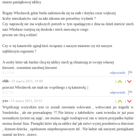
miasto pamiątkowej tablicy
Bogaty Włocławek gdzie bieda zadomowiła się na stałe i dotyka coraz większej
liczby mieszkańców stać na taki nikomu nie potrzebny wydatek ?
Czy naprawdę nie ma większych potrzeb w tym upadającym z dnia na dzień mieście niech
nasi Włodarze rozejrzą się dookoła i niech zauważą to czego
pewnie nie chcą widzieć
Czy w tej katastrofie zginął ktoś związany z naszym miastem czy też naszym
najbliższym regionem ?
A osoby które tak bardzo chcą tej tablicy niech ją sfinansują ze swojej własnej
kieszeni...rozumiem zasobnej kieszeni
odpowiedz
ID:27748
ehh
• 15 marca 2011, 10:08
1
1
przecież Włocławek nie miał nic wspólnego z tą katastrofą :|
odpowiedz
ID:27750
yes
• 15 marca 2011, 10:15
1
1
Współczuję wszystkim tym co zostali sierotami wdowami , wdowcami po tragedii w
Smoleńsku , ale nie przesadzajmy !!!.Nie którzy z żałobników sami twierdza że już pora
normalnym życiem się zająć , nie można ciągle rozdrapywać ran w innym przypadku będzie
można dostać fizia .Pieniążki które idą na tablice dać jak mówi wyżej przedmówca dzieciom
, domom dziecka , opiekunom niepełnosprawnym itd . Nie ładnie tak naszymi pieniążkami
szastać na lewo , prawo .