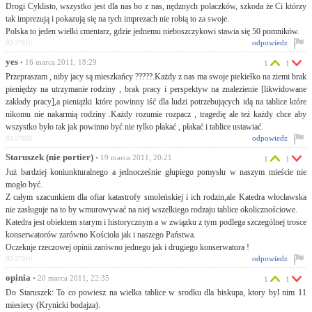
Drogi Cyklisto, wszystko jest dla nas bo z nas, nędznych polaczków, szkoda że Ci którzy
tak imprezują i pokazują się na tych imprezach nie robią to za swoje.
Polska to jeden wielki cmentarz, gdzie jednemu nieboszczykowi stawia się 50 pomników.
odpowiedz
ID:27816
yes
• 16 marca 2011, 18:29
1
1
Przepraszam , niby jacy są mieszkańcy ?????.Każdy z nas ma swoje piekiełko na ziemi brak
pieniędzy na utrzymanie rodziny , brak pracy i perspektyw na znalezienie [likwidowane
zakłady pracy],a pieniążki które powinny iść dla ludzi potrzebujących idą na tablice które
nikomu nie nakarmią rodziny .Każdy rozumie rozpacz , tragedię ale też każdy chce aby
wszystko było tak jak powinno być nie tylko płakać , płakać i tablice ustawiać.
odpowiedz
ID:27826
Staruszek (nie portier)
• 19 marca 2011, 20:21
1
1
Już bardziej koniunkturalnego a jednocześnie głupiego pomysłu w naszym mieście nie
mogło być.
Z całym szacunkiem dla ofiar katastrofy smoleńskiej i ich rodzin,ale Katedra włocławska
nie zasługuje na to by wmurowywać na niej wszelkiego rodzaju tablice okolicznościowe.
Katedra jest obiektem starym i historycznym a w związku z tym podlega szczególnej trosce
konserwatorów zarówno Kościoła jak i naszego Państwa.
Oczekuje rzeczowej opinii zarówno jednego jak i drugiego konserwatora !
odpowiedz
ID:27916
opinia
• 20 marca 2011, 22:35
1
1
Do Staruszek: To co powiesz na wielka tablice w srodku dla biskupa, ktory byl nim 11
miesiecy (Krynicki bodajza).