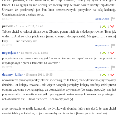
się ku upadkowi, a Pan sobie takie, za przeproszeniem, bzdury wymyśla. Dla kogo ta
tablica? Ci co zginęli się nie ucieszą, ich rodziny maja w nosie nasz zubożały "pipidówek".
Uważam że przekroczył już Pan limit bezsensownych pomysłów na całą kadencję.
Opamiętania życzę z całego serca.
odpowiedz
ID:27774
prawda
• 15 marca 2011, 17:42
1
1
Tablice chcial w calosci sfinansowac Zbonik, potem mieli sie skladac po rowno. Teraz jak
widac .... Andrew chce placic sam (mimo chetnych do zaplacenia). Ma gest.......... z naszej
kasy.......... nie pierwszy raz.
odpowiedz
ID:27775
negocjator
• 15 marca 2011, 18:35
1
1
prezydentem się bywa a nie się jest ! a za tablice se pan zapłać za swoje i se powieś w
dużym pokoju ! precz z tablicami na katedrze !
odpowiedz
ID:27777
dzonny_killer
• 15 marca 2011, 19:55
1
1
opowiem zasłyszaną bajeczkę: ptaszki ćwierkają, że tą tablicę ma wykonać kolejny znajomy
dziadzia... ot kolejny rewanż... tak więc z naszych pieniędzy kolejny zaufany człek prezia
otrzyma zapewne sowitą zapłatę, za beznadziejne wykonanie (do czego paootzky nas już
przyzwyczaił)... oczywiście wszystko po wygraniu ustawionego konkursu czy przetargu...
och obudziłem się... i teraz nie wiem... sen to czy jawa ;-)
a tak poważnie to nieźle komuszki wydymkowali zbonika, który nie dość, że sam chciał
stawiać tablicę w katedrze, to jeszcze sam by za nią zapłacił (to oczywiście metafora)...