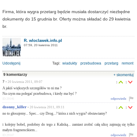
Firma, która wygra przetarg będzie musiała dostarczyć niezbędne
dokumenty do 15 grudnia br. Oferty można składać do 29 kwietnia
br.
R. wloclawek.info.pl
07:59, 20 kwietnia 2011
Udostępnij
Tagi:
wiadukty
przebudowa
przetarg
remont
9 komentarzy
+ skomentuj
?
• 20 kwietnia 2011, 09:07
1
1
A jakiś większych szczegółów to ni ma ?
Na czym ma polegać przebudowa, i kiedy ma być ?
odpowiedz
ID:29146
dzonny_killer
• 20 kwietnia 2011, 09:11
1
1
no to głosujemy... Spec... czy Drog...? która z nich wygra? obstawiamy?
i kolejny bobel, podobny do tego z Kaliską... zamiast zrobić całą ulicę zajmują się tylko
małym fragmencikiem...
odpowiedz
ID:29147