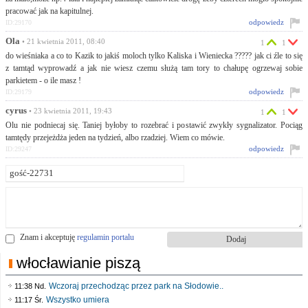
pracować jak na kapitulnej.
odpowiedz
ID:29170
Ola
• 21 kwietnia 2011, 08:40
1
1
do wieśniaka a co to Kazik to jakiś moloch tylko Kaliska i Wieniecka ????? jak ci źle to się
z tamtąd wyprowadź a jak nie wiesz czemu służą tam tory to chałupę ogrzewaj sobie
parkietem - o ile masz !
odpowiedz
ID:29179
cyrus
• 23 kwietnia 2011, 19:43
1
1
Olu nie podniecaj się. Taniej byłoby to rozebrać i postawić zwykły sygnalizator. Pociąg
tamtędy przejeżdża jeden na tydzień, albo rzadziej. Wiem co mówie.
odpowiedz
ID:29247
Znam i akceptuję
regulamin portalu
włocławianie piszą
Wczoraj przechodząc przez park na Słodowie..
11:38 Nd.
Wszystko umiera
11:17 Śr.