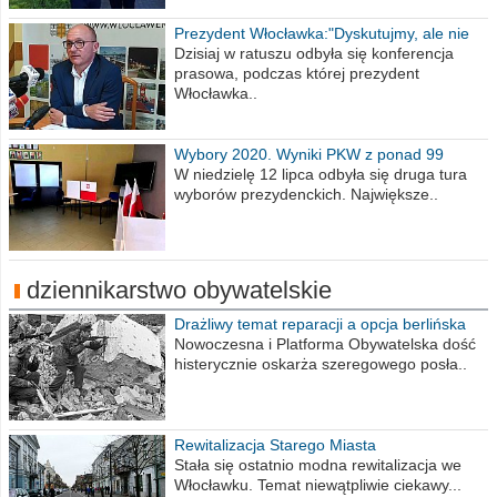
Prezydent Włocławka:"Dyskutujmy, ale nie
obrażajmy się”
Dzisiaj w ratuszu odbyła się konferencja
prasowa, podczas której prezydent
Włocławka..
Wybory 2020. Wyniki PKW z ponad 99
procent obwodów
W niedzielę 12 lipca odbyła się druga tura
wyborów prezydenckich. Największe..
dziennikarstwo obywatelskie
Drażliwy temat reparacji a opcja berlińska
Nowoczesna i Platforma Obywatelska dość
histerycznie oskarża szeregowego posła..
Rewitalizacja Starego Miasta
Stała się ostatnio modna rewitalizacja we
Włocławku. Temat niewątpliwie ciekawy...