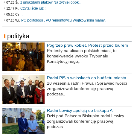
z gniazdami ptaków Na żytniej obok..
07:23 Śr.
Czytaliście już :..
12:47 Pt.
..
05:15 Cz.
PO politologii . PO remontowcu Wojtkowskim mamy..
07:13 Wt.
polityka
Pogrzeb praw kobiet. Protest przed biurem
poselskim PiS
Protesty na ulicach polskich miast, to
konsekwencje wyroku Trybunału
Konstytucyjnego,..
Radni PiS o wnioskach do budżetu miasta
na 2021 rok
28 września radni Prawa i Sprawiedliwości
zorganizowali konferencję prasową,
podczas..
Radni Lewicy apelują do biskupa A.
Wiesława Meringa
Dziś pod Pałacem Biskupim radni Lewicy
zorganizowali konferencję prasową,
podczas..