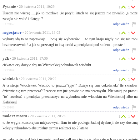
Pytanie
• 20 kwietnia 2011, 10:29
1
1
Uszom nie wierzę .....jak to mozliwe ,że potylu latach to się jeszcze nie zawaliło ,a może
zaczęło sie walić i dlatego ?
odpowiedz
ID:29152
negocjator
• 20 kwietnia 2011, 13:05
1
1
wybory idą to to naprawiają ... boją się wyborców ... w tym kraju nigdy nic się nie robi
bezinteresownie ! a jak są przetargi to i są teczki z pieniędzmi pod stołem ...proste !
odpowiedz
ID:29156
y2k
• 20 kwietnia 2011, 17:30
1
1
ciekawe czy dożyje aby na Wienieckiej pobudowali wiadukt
odpowiedz
ID:29164
wieśniak
• 20 kwietnia 2011, 20:22
1
1
A ta stacja Włocławek Wschód to jeszcze"żyje"? Dzieje się tam cokolwiek? Ile składów
dziennie się tam przetacza? Przecież tam już prawie nie ma przemysłu. Nie taniej po prostu
"to" rozebrać a pieniądze przeznaczyc na wybudowanie wiaduktu na Wienieckiej albo na
Kaliskiej?
odpowiedz
ID:29169
malarz mostu
• 20 kwietnia 2011, 20:28
1
1
to że wygra konsorcjum miejscowych firm to nie podlega żadnej dyskusji ale czy dostaną
kolejny rekordowo absurdalny termin realizaci np 2 lata to
za mało,może np.4 lata i najlepiej zamknąć całkowicie drogę żeby czterech mogło spokojnie