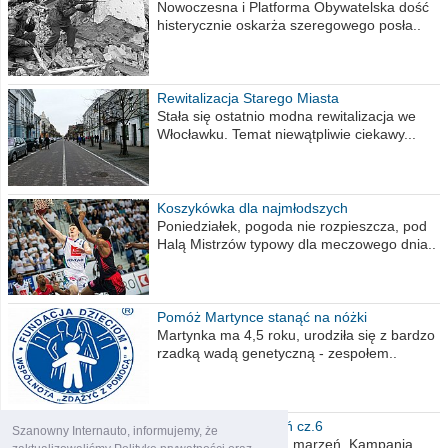
Nowoczesna i Platforma Obywatelska dość
histerycznie oskarża szeregowego posła..
Rewitalizacja Starego Miasta
Stała się ostatnio modna rewitalizacja we
Włocławku. Temat niewątpliwie ciekawy...
Koszykówka dla najmłodszych
Poniedziałek, pogoda nie rozpieszcza, pod
Halą Mistrzów typowy dla meczowego dnia..
Pomóż Martynce stanąć na nóżki
Martynka ma 4,5 roku, urodziła się z bardzo
rzadką wadą genetyczną - zespołem..
Polska moich marzeń cz.6
Szanowny Internauto, informujemy, że
Nadszedł kres moich marzeń. Kampania