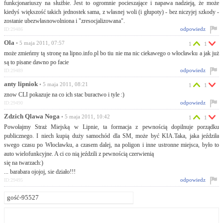
funkcjonariuszy na służbie. Jest to ogromnie pocieszające i napawa nadzieją, że może
kiedyś większość takich jednostek sama, z własnej woli (i głupoty) - bez niczyjej szkody -
zostanie ubezwłasnowolniona i "zresocjalizowana".
odpowiedz
ID:29486
Ola
• 5 maja 2011, 07:57
1
1
może zmieńmy tą stronę na lipno.info.pl bo tiu nie ma nic ciekawego o włocławku a jak już
są to pisane dawno po facie
odpowiedz
ID:29489
anty lipniok
• 5 maja 2011, 08:21
1
1
znow CLI pokazuje na co ich stac buractwo i tyle :)
odpowiedz
ID:29490
Zdzich Qlawa Noga
• 5 maja 2011, 10:42
1
1
Powołajmy Straż Miejską w Lipnie, ta formacja z pewnością dopilnuje porządku
publicznego. I niech kupią duży samochód dla SM, może być KIA.Taka, jaka jeździła
swego czasu po Włocławku, a czasem dalej, na poligon i inne ustronne miejsca, było to
auto wielofunkcyjne. A ci co nią jeździli z pewnością czerwienią
się na twarzach:)
... barabara ojojoj, sie działo!!!
odpowiedz
ID:29495