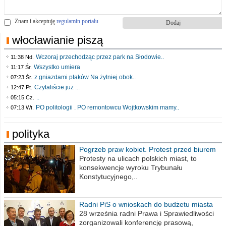
Znam i akceptuję
regulamin portalu
włocławianie piszą
Wczoraj przechodząc przez park na Słodowie..
11:38 Nd.
Wszystko umiera
11:17 Śr.
z gniazdami ptaków Na żytniej obok..
07:23 Śr.
Czytaliście już :..
12:47 Pt.
..
05:15 Cz.
PO politologii . PO remontowcu Wojtkowskim mamy..
07:13 Wt.
polityka
Pogrzeb praw kobiet. Protest przed biurem
poselskim PiS
Protesty na ulicach polskich miast, to
konsekwencje wyroku Trybunału
Konstytucyjnego,..
Radni PiS o wnioskach do budżetu miasta
na 2021 rok
28 września radni Prawa i Sprawiedliwości
zorganizowali konferencję prasową,