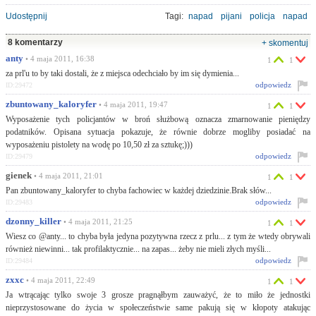
Udostępnij
Tagi:
napad
pijani
policja
napad
8 komentarzy
+ skomentuj
anty
• 4 maja 2011, 16:38
1
1
za prl'u to by taki dostali, że z miejsca odechciało by im się dymienia...
odpowiedz
ID:29472
zbuntowany_kaloryfer
• 4 maja 2011, 19:47
1
1
Wyposażenie tych policjantów w broń służbową oznacza zmarnowanie pieniędzy
podatników. Opisana sytuacja pokazuje, że równie dobrze mogliby posiadać na
wyposażeniu pistolety na wodę po 10,50 zł za sztukę;)))
odpowiedz
ID:29479
gienek
• 4 maja 2011, 21:01
1
1
Pan zbuntowany_kaloryfer to chyba fachowiec w każdej dziedzinie.Brak słów...
odpowiedz
ID:29483
dzonny_killer
• 4 maja 2011, 21:25
1
1
Wiesz co @anty... to chyba była jedyna pozytywna rzecz z prlu... z tym że wtedy obrywali
również niewinni... tak profilaktycznie... na zapas... żeby nie mieli złych myśli...
odpowiedz
ID:29484
zxxc
• 4 maja 2011, 22:49
1
1
Ja wtrącając tylko swoje 3 grosze pragnąłbym zauważyć, że to miło że jednostki
nieprzystosowane do życia w społeczeństwie same pakują się w kłopoty atakując