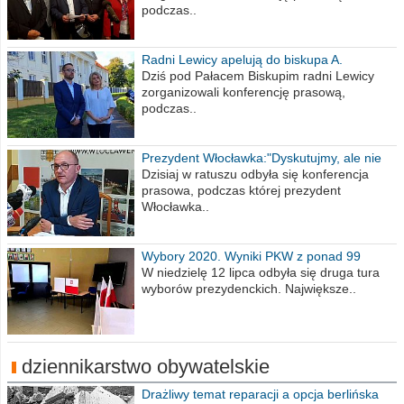
podczas..
Radni Lewicy apelują do biskupa A.
Wiesława Meringa
Dziś pod Pałacem Biskupim radni Lewicy
zorganizowali konferencję prasową,
podczas..
Prezydent Włocławka:"Dyskutujmy, ale nie
obrażajmy się”
Dzisiaj w ratuszu odbyła się konferencja
prasowa, podczas której prezydent
Włocławka..
Wybory 2020. Wyniki PKW z ponad 99
procent obwodów
W niedzielę 12 lipca odbyła się druga tura
wyborów prezydenckich. Największe..
dziennikarstwo obywatelskie
Drażliwy temat reparacji a opcja berlińska