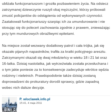
ubliżała funkcjonariuszom i groziła pozbawieniem życia. Na odsiecz
zatrzymanej dziewczynie ruszyli obaj mężczyźni, którzy próbowali
zmusić policjantów do odstąpienia od wykonywanych czynności.
Zaatakowali funkcjonariuszy szarpiąc ich za umundurowanie i nie
stosując się do poleceń zachowania zgodnie z prawem, znieważając
przy tym mundurowych obraźliwymi epitetami.
Na miejsce został wezwany dodatkowy patrol i cała trójka, jak się
okazało pijanych napastników, trafiła za kratki policyjnego aresztu.
Zatrzymanymi okazali się dwaj młodzieńcy w wieku 18 i 21 lat oraz
16-latka. Dzisiaj nastolatka, jak wytrzeźwiała została przesłuchana i
o tym jakie poniesie za to konsekwencje zadecyduje wkrótce sędzia
rodzinny i nieletnich. Prawdopodobnie także dzisiaj zostaną
doprowadzeni do prokuratury dorośli sprawcy, gdzie zapadną
wobec nich dalsze decyzje.
P. wloclawek.info.pl
15:41, 4 maja 2011