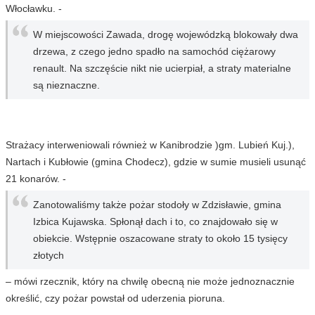
Włocławku. -
W miejscowości Zawada, drogę wojewódzką blokowały dwa
drzewa, z czego jedno spadło na samochód ciężarowy
renault. Na szczęście nikt nie ucierpiał, a straty materialne
są nieznaczne.
Strażacy interweniowali również w Kanibrodzie )gm. Lubień Kuj.),
Nartach i Kubłowie (gmina Chodecz), gdzie w sumie musieli usunąć
21 konarów. -
Zanotowaliśmy także pożar stodoły w Zdzisławie, gmina
Izbica Kujawska. Spłonął dach i to, co znajdowało się w
obiekcie. Wstępnie oszacowane straty to około 15 tysięcy
złotych
– mówi rzecznik, który na chwilę obecną nie może jednoznacznie
określić, czy pożar powstał od uderzenia pioruna.