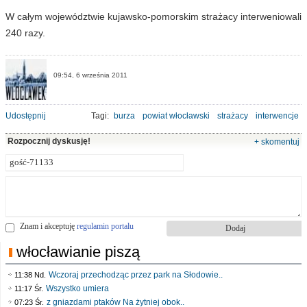
W całym województwie kujawsko-pomorskim strażacy interweniowali
240 razy.
09:54, 6 września 2011
Udostępnij
Tagi:
burza
powiat włocławski
strażacy
interwencje
Rozpocznij dyskusję!
+ skomentuj
Znam i akceptuję
regulamin portalu
włocławianie piszą
Wczoraj przechodząc przez park na Słodowie..
11:38 Nd.
Wszystko umiera
11:17 Śr.
z gniazdami ptaków Na żytniej obok..
07:23 Śr.