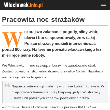
Pracowita noc strażaków
W
czorajsze załamanie pogody, silny wiatr,
ulewa i burza spowodowały, że w całej
Polsce strażacy musieli interweniować
ponad 800 razy. Na terenie powiatu włocławskiego też
mieli ręce pełne roboty.
We Włocławku, mimo szalejącej burzy, nie zanotowano strat.
Zostało powalone tylko jedno drzewo przy ulicy Cichej. Nawałnica
nie oszczędziła za to gmin. -
Najwięcej interwencji mieliśmy w gminie Lubień Kujawski. W
miejscowości Kamienna, przy krajowej „jedynce” strażacy
usuwali 20 potężnych konarów powalonych drzew
– informuje Dariusz Politowski, rzecznik prasowy KM PSP we