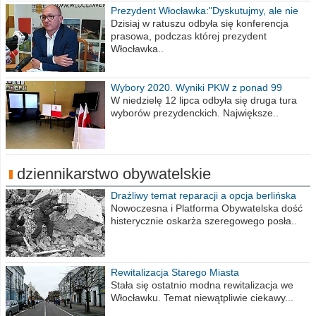
Prezydent Włocławka:"Dyskutujmy, ale nie
obrażajmy się”
Dzisiaj w ratuszu odbyła się konferencja
prasowa, podczas której prezydent
Włocławka..
Wybory 2020. Wyniki PKW z ponad 99
procent obwodów
W niedzielę 12 lipca odbyła się druga tura
wyborów prezydenckich. Największe..
dziennikarstwo obywatelskie
Drażliwy temat reparacji a opcja berlińska
Nowoczesna i Platforma Obywatelska dość
histerycznie oskarża szeregowego posła..
Rewitalizacja Starego Miasta
Stała się ostatnio modna rewitalizacja we
Włocławku. Temat niewątpliwie ciekawy...