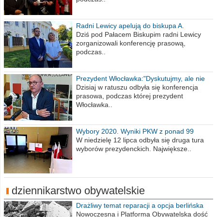
Radni Lewicy apelują do biskupa A.
Wiesława Meringa
Dziś pod Pałacem Biskupim radni Lewicy
zorganizowali konferencję prasową,
podczas..
Prezydent Włocławka:"Dyskutujmy, ale nie
obrażajmy się”
Dzisiaj w ratuszu odbyła się konferencja
prasowa, podczas której prezydent
Włocławka..
Wybory 2020. Wyniki PKW z ponad 99
procent obwodów
W niedzielę 12 lipca odbyła się druga tura
wyborów prezydenckich. Największe..
dziennikarstwo obywatelskie
Drażliwy temat reparacji a opcja berlińska
Nowoczesna i Platforma Obywatelska dość