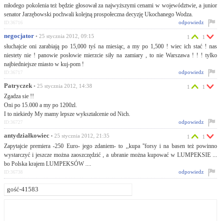
młodego pokolenia też będzie głosował za najwyższymi cenami w województwie, a junior
senator Jarzębowski pochwali kolejną prospołeczna decyzję Ukochanego Wodza.
odpowiedz
ID:36716
negocjator
• 25 stycznia 2012, 09:15
1
1
słuchajcie oni zarabiają po 15,000 tyś na miesiąc, a my po 1,500 ! wiec ich stać ! nas
niestety nie ! panowie posłowie mierzcie siły na zamiary , to nie Warszawa ! ! ! tylko
najbiedniejsze miasto w kuj-pom !
odpowiedz
ID:36717
Patryczek
• 25 stycznia 2012, 14:38
1
1
Zgadza sie !!
Oni po 15.000 a my po 1200zl.
I to niekiedy My mamy lepsze wyksztalcenie od Nich.
odpowiedz
ID:36727
antydziałkowiec
• 25 stycznia 2012, 21:35
1
1
Zapytajcie premiera -250 Euro- jego zdaniem- to ,,kupa ''forsy i na basen też powinno
wystarczyć i jeszcze można zaoszczędzić , a ubranie można kupować w LUMPEKSIE ...
bo Polska krajem LUMPEKSÓW ....
odpowiedz
ID:36738