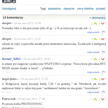
Udostępnij
Tagi:
pływalnia
otwarcie
ceny biletów
projekt
12 komentarzy
+ skomentuj
sleeper
• 24 stycznia 2012, 13:39
1
1
Normalny bilet w dni powszenie tylko 45 gr. :-) To ja rezerwuje na cały rok :-)
odpowiedz
ID:36672
sleeper
• 24 stycznia 2012, 13:47
1
1
szkoda że część wypowidzi zosatła przez moderatora skasowana. Świadczyła o inteligencji
pismaków
odpowiedz
ID:36674
dzonny_killer
• 24 stycznia 2012, 16:42
1
1
to zdanie jest magiczne i praktycznie WSZYSTKO wyjaśnia: "Nowa kryta pływalnia BYĆ
MOŻE zacznie działać w lutym"... :p hahaha
odpowiedz
ID:36685
negocjator...
• 24 stycznia 2012, 17:25
1
1
w Bydgoszczy basen kosztuje każdy 7,50 ! za godzinę ! ale Włocławek jak zwykle
najdroższe bilety w całym kuj-pom ! zachłanność ludzka nie zna granic ! bezczelność !
odpowiedz
ID:36690
Patryczek
• 24 stycznia 2012, 17:49
1
1
Po prostu trzeba PROTESTOWAĆ