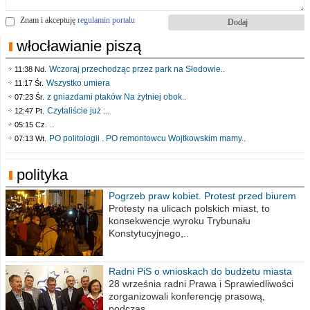
Znam i akceptuję
regulamin portalu
włocławianie piszą
Wczoraj przechodząc przez park na Słodowie..
11:38 Nd.
Wszystko umiera
11:17 Śr.
z gniazdami ptaków Na żytniej obok..
07:23 Śr.
Czytaliście już :..
12:47 Pt.
..
05:15 Cz.
PO politologii . PO remontowcu Wojtkowskim mamy..
07:13 Wt.
polityka
Pogrzeb praw kobiet. Protest przed biurem
poselskim PiS
Protesty na ulicach polskich miast, to
konsekwencje wyroku Trybunału
Konstytucyjnego,..
Radni PiS o wnioskach do budżetu miasta
na 2021 rok
28 września radni Prawa i Sprawiedliwości
zorganizowali konferencję prasową,
podczas..