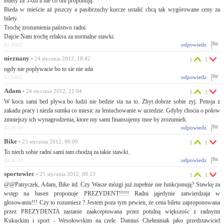
Bilety za 5-6zl a nie co oni proponują.
Bieda w mieście aż piszczy a pasibrzuchy kurcze ustalić chcą tak wygórowane ceny za
bilety.
Trochę zrozumienia państwo radni.
Dajcie Nam trochę relaksu za normalne stawki.
odpowiedz
ID:36692
nieznany
• 24 stycznia 2012, 18:42
1
1
ngdy nie poplywacie bo to sie nie uda
odpowiedz
ID:36695
Adam
• 24 stycznia 2012, 21:04
1
1
W kocu sami bed plywa bo ludzi nie bedzie sta na to. Zbyt dobrze sobie zyj. Pensja z
zakadu pracy i niezla sumka co miesic za leniuchowanie w urzedzie. Gdyby chocia o polow
zmniejszy ich wynagrodzenia, ktore my sami finansujemy moe by zrozumieli.
odpowiedz
ID:36703
Bike
• 25 stycznia 2012, 00:09
1
1
To niech sobie radni sami tam chodzą za takie stawki.
odpowiedz
ID:36710
sportowiec
• 25 stycznia 2012, 09:13
1
1
@@Patryczek, Adam, Bike itd. Czy Wasze mózgi już zupełnie nie funkcjonują? Stawkę za
wstęp na basen proponuje PREZYDENT!!!!! Radni jąjedynie zatwierdzaja w
głosowaniu!!! Czy to rozumiesz ? Jestem poza tym pewien, że cena biletu zaproponowana
przez PREZYDENTA zastanie zaakceptowana przez potulną większośc z radnymi
Kukuckim i sport - Wesołowskim na czele. Damiuś Chełminiak jako przedstawiciel