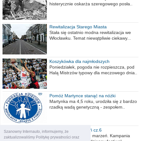
histerycznie oskarża szeregowego posła..
Rewitalizacja Starego Miasta
Stała się ostatnio modna rewitalizacja we
Włocławku. Temat niewątpliwie ciekawy...
Koszykówka dla najmłodszych
Poniedziałek, pogoda nie rozpieszcza, pod
Halą Mistrzów typowy dla meczowego dnia..
Pomóż Martynce stanąć na nóżki
Martynka ma 4,5 roku, urodziła się z bardzo
rzadką wadą genetyczną - zespołem..
Polska moich marzeń cz.6
Szanowny Internauto, informujemy, że
Nadszedł kres moich marzeń. Kampania
zaktualizowaliśmy Politykę prywatności oraz