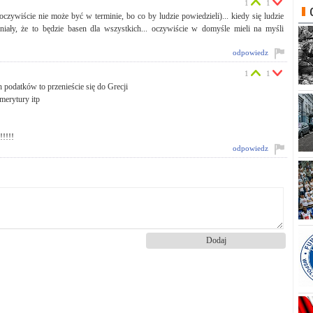
1
1
wiście nie może być w terminie, bo co by ludzie powiedzieli)... kiedy się ludzie
niały, że to będzie basen dla wszystkich... oczywiście w domyśle mieli na myśli
odpowiedz
1
1
 podatków to przenieście się do Grecji
merytury itp
!!!!
odpowiedz