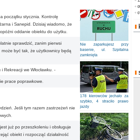
1
0
0
a początku stycznia. Kontrolę
żarna i Sanepid. Dzisiaj wiadomo, że
opóźni oddanie obiektu do użytku.
ulatnie sprawdzić, zanim pierwsi
Nie zaparkujesz przy
basenie, ul. Szpitalna
e może być tak, że użytkownicy będą
zamknięta
 i Rekreacji we Włocławku. -
nie prace poprawkowe.
178 kierowców jechało za
szybko, 4 straciło prawo
jazdy
ydzień. Jeśli tym razem zastrzeżeń nie
mowych.
st już po przeszkoleniu i obsługuje
jąć obiekt i rozpocząć działalność