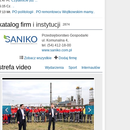
Czytaliście już :..
2:47 Pt.
..
5:15 Cz.
PO politologii . PO remontowcu Wojtkowskim mamy..
7:13 Wt.
katalog firm
i instytucji
2874
Przedsiębiorstwo Gospodarki
ul. Komunalna 4,
tel. (54) 412-18-00
www.saniko.com.pl
Zobacz wszystkie
Dodaj firmę
strefa video
Wydarzenia
Sport
Internautów
sixf33t .Last Year DRONE FOOTAGE
XXIII Sesja Rady Miasta Włocławek VIII
Ni To Ponk - W oczach mamy strach
Włocławek
kadencji w dniu 09.06.2020 r.