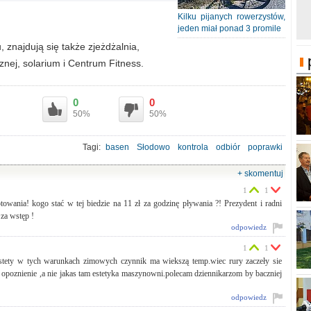
Kilku pijanych rowerzystów,
jeden miał ponad 3 promile
znajdują się także zjeżdżalnia,
nej, solarium i Centrum Fitness.
0
0
50%
50%
Tagi:
basen
Słodowo
kontrola
odbiór
poprawki
+ skomentuj
1
1
towania! kogo stać w tej biedzie na 11 zł za godzinę pływania ?! Prezydent i radni
 za wstęp !
odpowiedz
1
1
tety w tych warunkach zimowych czynnik ma wiekszą temp.wiec rury zaczeły sie
to opoznienie ,a nie jakas tam estetyka maszynowni.polecam dziennikarzom by baczniej
odpowiedz