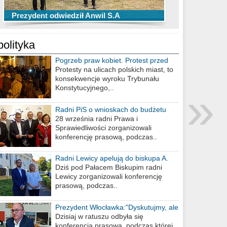
TOP 10 przechwytów Anwilu Włocławek
TOP 5 rzutów Anwilu Włocławek w BCL
Prezydent odwiedził Anwil S.A
w EBL w sezonie 2019/2020
w sezonie 2019/2020
polityka
Pogrzeb praw kobiet. Protest przed
biurem poselskim PiS
Protesty na ulicach polskich miast, to
konsekwencje wyroku Trybunału
»
Konstytucyjnego,..
Radni PiS o wnioskach do budżetu
miasta na 2021 rok
28 września radni Prawa i
Sprawiedliwości zorganizowali
konferencję prasową, podczas..
Radni Lewicy apelują do biskupa A.
Wiesława Meringa
Dziś pod Pałacem Biskupim radni
Lewicy zorganizowali konferencję
prasową, podczas..
Prezydent Włocławka:"Dyskutujmy, ale
nie obrażajmy się”
Dzisiaj w ratuszu odbyła się
konferencja prasowa, podczas której