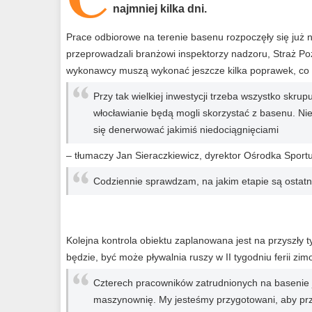
najmniej kilka dni.
Prace odbiorowe na terenie basenu rozpoczęły się już n
przeprowadzali branżowi inspektorzy nadzoru, Straż Po
wykonawcy muszą wykonać jeszcze kilka poprawek, co 
Przy tak wielkiej inwestycji trzeba wszystko skrup
włocławianie będą mogli skorzystać z basenu. Ni
się denerwować jakimiś niedociągnięciami
– tłumaczy Jan Sieraczkiewicz, dyrektor Ośrodka Sportu
Codziennie sprawdzam, na jakim etapie są ostat
Kolejna kontrola obiektu zaplanowana jest na przyszły t
będzie, być może pływalnia ruszy w II tygodniu ferii zi
Czterech pracowników zatrudnionych na basenie je
maszynownię. My jesteśmy przygotowani, aby prze