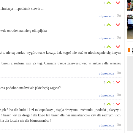
1
1
.imitacja .....podatnik stawia ...
odpowiedz
1
1
rawde osrodek na mierę olimpijska
odpowiedz
1
1
 zł to nie są bardzo wygórowane koszty. Jak kogoś nie stać to niech zajmie się innym
 basen z rodziną min 2x tyg. Czasami trzeba zainwestować w siebie i dla własnej
odpowiedz
1
1
ness podobno ma być ale jakie będą zajęcia?
odpowiedz
1
1
y jak ? bo dla ludzi 11 zł to kupa kasy , ciągła drożyzna , rachunki , podatki , akcyzy i
 ! basen jest za drogi ! dla kogo ten basen dla nas mieszkańców czy dla radnych i ich
na dla ludzi a nie dla biznesmenów !
odpowiedz