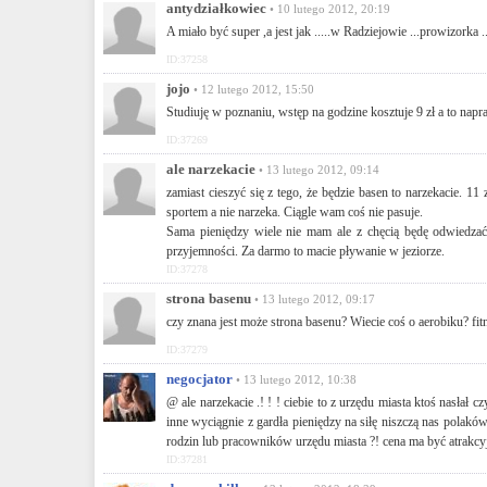
antydziałkowiec
• 10 lutego 2012, 20:19
A miało być super ,a jest jak .....w Radziejowie ...prowizorka ...
ID:37258
jojo
• 12 lutego 2012, 15:50
Studiuję w poznaniu, wstęp na godzine kosztuje 9 zł a to nap
ID:37269
ale narzekacie
• 13 lutego 2012, 09:14
zamiast cieszyć się z tego, że będzie basen to narzekacie. 11
sportem a nie narzeka. Ciągle wam coś nie pasuje.
Sama pieniędzy wiele nie mam ale z chęcią będę odwiedzać
przyjemności. Za darmo to macie pływanie w jeziorze.
ID:37278
strona basenu
• 13 lutego 2012, 09:17
czy znana jest może strona basenu? Wiecie coś o aerobiku? fit
ID:37279
negocjator
• 13 lutego 2012, 10:38
@ ale narzekacie .! ! ! ciebie to z urzędu miasta ktoś nasłał cz
inne wyciągnie z gardła pieniędzy na siłę niszczą nas polaków
rodzin lub pracowników urzędu miasta ?! cena ma być atrakcyj
ID:37281