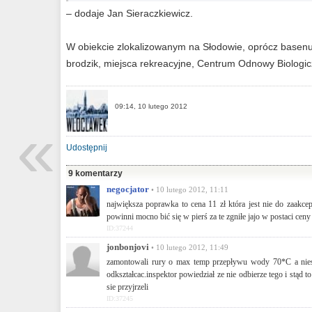
– dodaje Jan Sieraczkiewicz.
W obiekcie zlokalizowanym na Słodowie, oprócz basenu, 
brodzik, miejsca rekreacyjne, Centrum Odnowy Biologicz
09:14, 10 lutego 2012
«
Udostępnij
9 komentarzy
negocjator
• 10 lutego 2012, 11:11
największa poprawka to cena 11 zł która jest nie do zaakcep
powinni mocno bić się w pierś za te zgniłe jajo w postaci ceny
ID:37244
jonbonjovi
• 10 lutego 2012, 11:49
zamontowali rury o max temp przepływu wody 70*C a nies
odkształcac.inspektor powiedział ze nie odbierze tego i stąd 
sie przyjrzeli
ID:37245