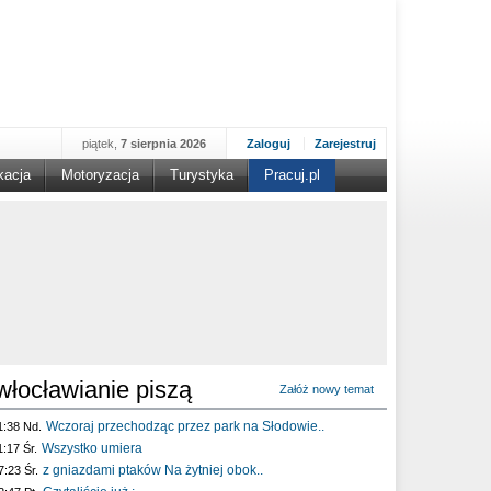
piątek,
7 sierpnia 2026
Zaloguj
Zarejestruj
kacja
Motoryzacja
Turystyka
Pracuj.pl
włocławianie piszą
Załóż nowy temat
Wczoraj przechodząc przez park na Słodowie..
1:38 Nd.
Wszystko umiera
1:17 Śr.
z gniazdami ptaków Na żytniej obok..
7:23 Śr.