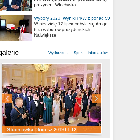
prezydent Włocławka..
Wybory 2020. Wyniki PKW z ponad 99
procent obwodów
W niedzielę 12 lipca odbyła się druga
tura wyborów prezydenckich.
Największe..
galerie
Wydarzenia
Sport
Internautów
Studniówka ZS Ekonomicznych
Studniówka Kopernik 2019.01.11
Studniówka LMK 2019.01.05
2019.01.05
Studniówka Długosz 2019.01.12
ZS Budowlanych 2019.01.12
Studniówka LZK 2019.01.11