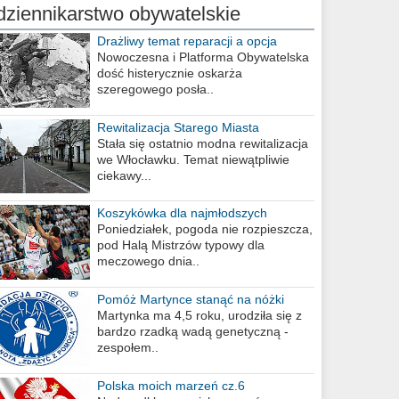
dziennikarstwo obywatelskie
Drażliwy temat reparacji a opcja
berlińska
Nowoczesna i Platforma Obywatelska
dość histerycznie oskarża
szeregowego posła..
Rewitalizacja Starego Miasta
Stała się ostatnio modna rewitalizacja
we Włocławku. Temat niewątpliwie
ciekawy...
Koszykówka dla najmłodszych
Poniedziałek, pogoda nie rozpieszcza,
pod Halą Mistrzów typowy dla
meczowego dnia..
Pomóż Martynce stanąć na nóżki
Martynka ma 4,5 roku, urodziła się z
bardzo rzadką wadą genetyczną -
zespołem..
Polska moich marzeń cz.6