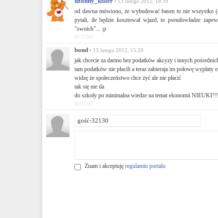
dzonny_killer
• 13 lutego 2012, 18:39
od dawna mówiono, że wybudować basen to nie wszystko (oczy
pytali, ile będzie kosztował wjazd, to pseudowładze zapew
"swoich"... :p
ID:37290
bond
• 15 lutego 2012, 15:20
jak chcecie za darmo bez podatków akcyzy i innych pośrednich
tam podatków nie płacili a teraz zabieraja im połowę wypłaty e
widzę że społeczeństwo chce żyć ale nie płacić
tak się nie da
do szkoły po minimalna wiedze na temat ekonomii NIEUKI!!!!
ID:37345
Znam i akceptuję
regulamin portalu