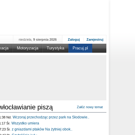
niedziela,
9 sierpnia 2026
Zaloguj
Zarejestruj
kacja
Motoryzacja
Turystyka
Pracuj.pl
włocławianie piszą
Załóż nowy temat
Wczoraj przechodząc przez park na Słodowie..
1:38 Nd.
Wszystko umiera
1:17 Śr.
z gniazdami ptaków Na żytniej obok..
7:23 Śr.