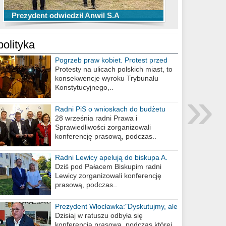
TOP 10 przechwytów Anwilu Włocławek
TOP 5 rzutów Anwilu Włocławek w BCL
Prezydent odwiedził Anwil S.A
w EBL w sezonie 2019/2020
w sezonie 2019/2020
polityka
Pogrzeb praw kobiet. Protest przed
biurem poselskim PiS
Protesty na ulicach polskich miast, to
konsekwencje wyroku Trybunału
»
Konstytucyjnego,..
Radni PiS o wnioskach do budżetu
miasta na 2021 rok
28 września radni Prawa i
Sprawiedliwości zorganizowali
konferencję prasową, podczas..
Radni Lewicy apelują do biskupa A.
Wiesława Meringa
Dziś pod Pałacem Biskupim radni
Lewicy zorganizowali konferencję
prasową, podczas..
Prezydent Włocławka:"Dyskutujmy, ale
nie obrażajmy się”
Dzisiaj w ratuszu odbyła się
konferencja prasowa, podczas której