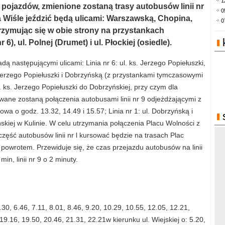
1
 pojazdów, zmienione zostaną trasy autobusów linii nr
0
na Wiśle jeździć będą ulicami: Warszawską, Chopina,
0
trzymując się w obie strony na przystankach
, ul. Polnej (Drumet) i ul. Płockiej (osiedle).
 następującymi ulicami: Linia nr 6: ul. ks. Jerzego Popiełuszki,
s. Jerzego Popiełuszki i Dobrzyńską (z przystankami tymczasowymi
l. ks. Jerzego Popiełuszki do Dobrzyńskiej, przy czym dla
owane zostaną połączenia autobusami linii nr 9 odjeżdżającymi z
a o godz. 13.32, 14.49 i 15.57; Linia nr 1: ul. Dobrzyńską i
iej w Kulinie. W celu utrzymania połączenia Placu Wolności z
zęść autobusów linii nr l kursować będzie na trasach Plac
 powrotem. Przewiduje się, że czas przejazdu autobusów na linii
 min, linii nr 9 o 2 minuty.
.30, 6.46, 7.11, 8.01, 8.46, 9.20, 10.29, 10.55, 12.05, 12.21,
19.16, 19.50, 20.46, 21.31, 22.21w kierunku ul. Wiejskiej o: 5.20,