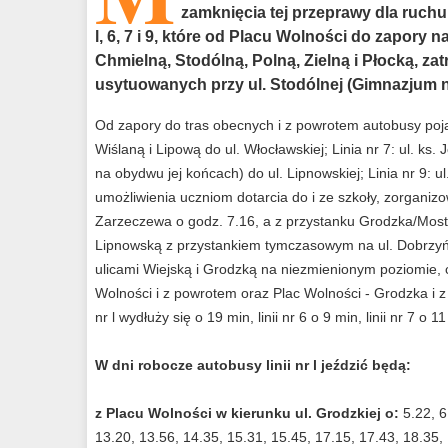
zamknięcia tej przeprawy dla ruchu
l, 6, 7 i 9, które od Placu Wolności do zapory 
Chmielną, Stodólną, Polną, Zielną i Płocką, za
usytuowanych przy ul. Stodólnej (Gimnazjum nr 6)
Od zapory do tras obecnych i z powrotem autobusy pojadą
Wiślaną i Lipową do ul. Włocławskiej; Linia nr 7: ul. k
na obydwu jej końcach) do ul. Lipnowskiej; Linia nr 9: u
umożliwienia uczniom dotarcia do i ze szkoły, zorganiz
Zarzeczewa o godz. 7.16, a z przystanku Grodzka/Mostow
Lipnowską z przystankiem tymczasowym na ul. Dobrzyńsk
ulicami Wiejską i Grodzką na niezmienionym poziomie, c
Wolności i z powrotem oraz Plac Wolności - Grodzka i z
nr l wydłuży się o 19 min, linii nr 6 o 9 min, linii nr 7 o 11
W dni robocze autobusy linii nr l jeździć będą:
z Placu Wolności w kierunku ul. Grodzkiej o:
5.22, 6
13.20, 13.56, 14.35, 15.31, 15.45, 17.15, 17.43, 18.35, 