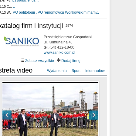
Czytaliście już :..
2:47 Pt.
..
5:15 Cz.
PO politologii . PO remontowcu Wojtkowskim mamy..
7:13 Wt.
katalog firm
i instytucji
2874
Przedsiębiorstwo Gospodarki
ul. Komunalna 4,
tel. (54) 412-18-00
www.saniko.com.pl
Zobacz wszystkie
Dodaj firmę
strefa video
Wydarzenia
Sport
Internautów
sixf33t .Last Year DRONE FOOTAGE
XXIII Sesja Rady Miasta Włocławek VIII
Ni To Ponk - W oczach mamy strach
Włocławek
kadencji w dniu 09.06.2020 r.