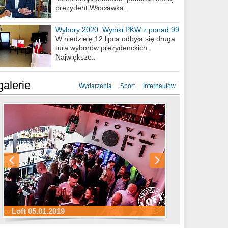
prezydent Włocławka..
Wybory 2020. Wyniki PKW z ponad 99
procent obwodów
W niedzielę 12 lipca odbyła się druga
tura wyborów prezydenckich.
Największe..
galerie
Wydarzenia
Sport
Internautów
Sylwester Hotel Młyn 31.12.2018
Sylwester Miejski 31.12.2018
Sylwester Loft 31.12.2018
Loft 05.01.2019
Sylwester Podgrodzie 31.12.2018
Sylwester Pensjonat Michelin 31.12.2018