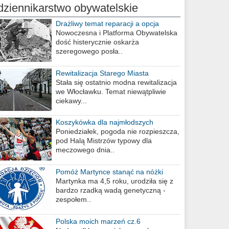
dziennikarstwo obywatelskie
Drażliwy temat reparacji a opcja
berlińska
Nowoczesna i Platforma Obywatelska
dość histerycznie oskarża
szeregowego posła..
Rewitalizacja Starego Miasta
Stała się ostatnio modna rewitalizacja
we Włocławku. Temat niewątpliwie
ciekawy...
Koszykówka dla najmłodszych
Poniedziałek, pogoda nie rozpieszcza,
pod Halą Mistrzów typowy dla
meczowego dnia..
Pomóż Martynce stanąć na nóżki
Martynka ma 4,5 roku, urodziła się z
bardzo rzadką wadą genetyczną -
zespołem..
Polska moich marzeń cz.6