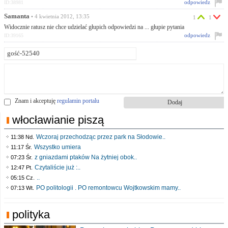
odpowiedz
ID:38981
Samanta
• 4 kwietnia 2012, 13:35
1
1
Widocznie ratusz nie chce udzielać głupich odpowiedzi na ... głupie pytania
odpowiedz
ID:39165
Znam i akceptuję
regulamin portalu
włocławianie piszą
Wczoraj przechodząc przez park na Słodowie..
11:38 Nd.
Wszystko umiera
11:17 Śr.
z gniazdami ptaków Na żytniej obok..
07:23 Śr.
Czytaliście już :..
12:47 Pt.
..
05:15 Cz.
PO politologii . PO remontowcu Wojtkowskim mamy..
07:13 Wt.
polityka