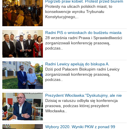
Pogrzeb praw kobiet. Protest przed biurem
poselskim PiS
Protesty na ulicach polskich miast, to
konsekwencje wyroku Trybunału
Konstytucyjnego,..
Radni PiS o wnioskach do budżetu miasta
na 2021 rok
28 września radni Prawa i Sprawiedliwości
zorganizowali konferencję prasową,
podczas..
Radni Lewicy apelują do biskupa A.
Wiesława Meringa
Dziś pod Pałacem Biskupim radni Lewicy
zorganizowali konferencję prasową,
podczas..
Prezydent Włocławka:"Dyskutujmy, ale nie
obrażajmy się”
Dzisiaj w ratuszu odbyła się konferencja
prasowa, podczas której prezydent
Włocławka..
Wybory 2020. Wyniki PKW z ponad 99