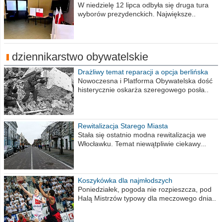
procent obwodów
W niedzielę 12 lipca odbyła się druga tura
wyborów prezydenckich. Największe..
dziennikarstwo obywatelskie
Drażliwy temat reparacji a opcja berlińska
Nowoczesna i Platforma Obywatelska dość
histerycznie oskarża szeregowego posła..
Rewitalizacja Starego Miasta
Stała się ostatnio modna rewitalizacja we
Włocławku. Temat niewątpliwie ciekawy...
Koszykówka dla najmłodszych
Poniedziałek, pogoda nie rozpieszcza, pod
Halą Mistrzów typowy dla meczowego dnia..