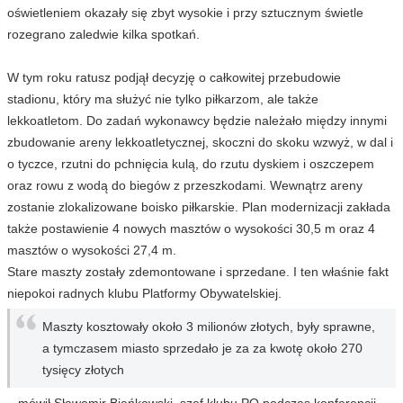
oświetleniem okazały się zbyt wysokie i przy sztucznym świetle
rozegrano zaledwie kilka spotkań.
W tym roku ratusz podjął decyzję o całkowitej przebudowie
stadionu, który ma służyć nie tylko piłkarzom, ale także
lekkoatletom. Do zadań wykonawcy będzie należało między innymi
zbudowanie areny lekkoatletycznej, skoczni do skoku wzwyż, w dal i
o tyczce, rzutni do pchnięcia kulą, do rzutu dyskiem i oszczepem
oraz rowu z wodą do biegów z przeszkodami. Wewnątrz areny
zostanie zlokalizowane boisko piłkarskie. Plan modernizacji zakłada
także postawienie 4 nowych masztów o wysokości 30,5 m oraz 4
masztów o wysokości 27,4 m.
Stare maszty zostały zdemontowane i sprzedane. I ten właśnie fakt
niepokoi radnych klubu Platformy Obywatelskiej.
Maszty kosztowały około 3 milionów złotych, były sprawne,
a tymczasem miasto sprzedało je za za kwotę około 270
tysięcy złotych