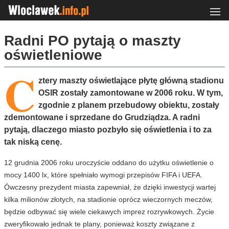
Radni PO pytają o maszty
oświetleniowe
C
ztery maszty oświetlające płytę główną stadionu
OSIR zostały zamontowane w 2006 roku. W tym,
zgodnie z planem przebudowy obiektu, zostały
zdemontowane i sprzedane do Grudziądza. A radni
pytają, dlaczego miasto pozbyło się oświetlenia i to za
tak niską cenę.
12 grudnia 2006 roku uroczyście oddano do użytku oświetlenie o
mocy 1400 lx, które spełniało wymogi przepisów FIFA i UEFA.
Ówczesny prezydent miasta zapewniał, że dzięki inwestycji wartej
kilka milionów złotych, na stadionie oprócz wieczornych meczów,
będzie odbywać się wiele ciekawych imprez rozrywkowych. Życie
zweryfikowało jednak te plany, ponieważ koszty związane z