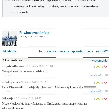
Ta odpowiedź nie jest zgodna z prawem, bo ja zadałem
dwanaście konkretnych pytań, na które nie otrzymałem
odpowiedzi.
R. wloclawek.info.pl
18:18, 29 marca 2012
Udostępnij
Tagi:
stadion
maszty
sprzedaż
cena
radni PO
4 komentarze
+ skomentuj
antydziałkowiec
• 30 marca 2012, 16:10
1
1
Nowy domek nad zalewem będzie ?.......
odpowiedz
ID:38979
obiektywna
• 30 marca 2012, 16:15
1
1
Panie Bieńkowski, to nadaje się tylko do CBA-biuro anty korupcyjne !!!!!!!!!!!!
odpowiedz
ID:38980
Sekwoja
• 30 marca 2012, 16:23
1
1
Może włocławskie lampy świecące w Grudziądzu, rzucą snop światła na
włocławski ratusz.