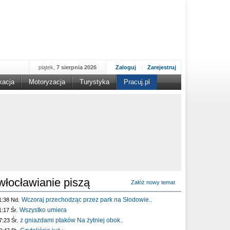
piątek,
7 sierpnia 2026
Zaloguj
Zarejestruj
kacja
Motoryzacja
Turystyka
Pracuj.pl
włocławianie piszą
Załóż nowy temat
Wczoraj przechodząc przez park na Słodowie..
1:38 Nd.
Wszystko umiera
1:17 Śr.
z gniazdami ptaków Na żytniej obok..
7:23 Śr.