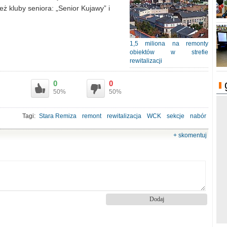
eż kluby seniora: „Senior Kujawy” i
1,5 miliona na remonty
obiektów w strefie
rewitalizacji
0
0
50%
50%
Tagi:
Stara Remiza
remont
rewitalizacja
WCK
sekcje
nabór
+ skomentuj