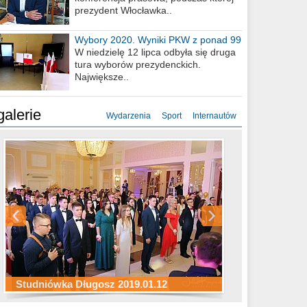
prezydent Włocławka..
Wybory 2020. Wyniki PKW z ponad 99
procent obwodów
W niedzielę 12 lipca odbyła się druga
tura wyborów prezydenckich.
Największe..
galerie
Wydarzenia
Sport
Internautów
Studniówka ZS Ekonomicznych
Studniówka Kopernik 2019.01.11
Studniówka LMK 2019.01.05
2019.01.05
Studniówka Długosz 2019.01.12
ZS Budowlanych 2019.01.12
Studniówka LZK 2019.01.11