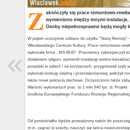
Z
akończyły się prace remontowo-rewita
wymieniono między innymi instalacje,
Osoby niepełnosprawne będą mogły ko
W piątek uroczyście oddano do użytku "Starą Remizę", w
Włocławskiego Centrum Kultury. Prace remontowo-rewit
«
wykonała firma „MS-BUD”. Pracownicy zabezpieczyli k
działaniem wilgoci, wymienili instalację wodno-kanalizac
posadzki w salach i na korytarzach, przygotowali szyb 
wykonali izolację cieplną i przeciwpożarową, położyli n
także nowe pokrycia dachowe. Oczyszczono także zaby
Wartość wykonanych prac to 1 mln 340 tys. zł. Projek
środków Europejskiego Funduszu Rozwoju Regionalne
Od poniedziałku będzie prowadzony nabór do poszczegó
m.in. zagrać w szachy, nauczyć się tańca nowoczesnego,