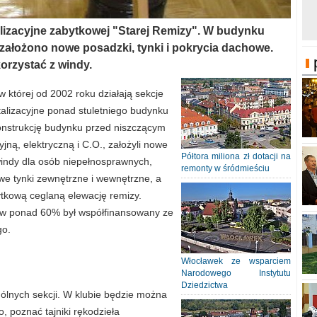
lizacyjne zabytkowej "Starej Remizy". W budynku
 założono nowe posadzki, tynki i pokrycia dachowe.
rzystać z windy.
 której od 2002 roku działają sekcje
alizacyjne ponad stuletniego budynku
onstrukcję budynku przed niszczącym
yjną, elektryczną i C.O., założyli nowe
Półtora miliona zł dotacji na
windy dla osób niepełnosprawnych,
remonty w śródmieściu
owe tynki zewnętrzne i wewnętrzne, a
tkową ceglaną elewację remizy.
t w ponad 60% był współfinansowany ze
go.
Włocławek ze wsparciem
Narodowego Instytutu
Dziedzictwa
lnych sekcji. W klubie będzie można
 poznać tajniki rękodzieła