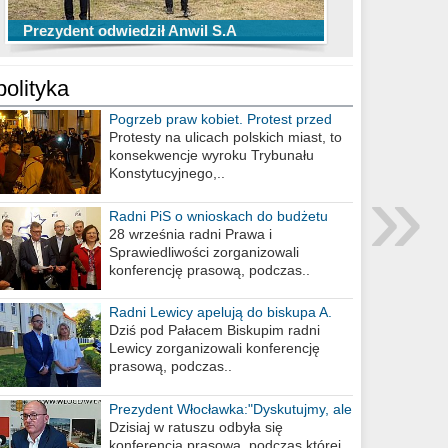
TOP 10 przechwytów Anwilu Włocławek
TOP 5 rzutów Anwilu Włocławek w BCL
Prezydent odwiedził Anwil S.A
w EBL w sezonie 2019/2020
w sezonie 2019/2020
polityka
Pogrzeb praw kobiet. Protest przed
biurem poselskim PiS
Protesty na ulicach polskich miast, to
konsekwencje wyroku Trybunału
»
Konstytucyjnego,..
Radni PiS o wnioskach do budżetu
miasta na 2021 rok
28 września radni Prawa i
Sprawiedliwości zorganizowali
konferencję prasową, podczas..
Radni Lewicy apelują do biskupa A.
Wiesława Meringa
Dziś pod Pałacem Biskupim radni
Lewicy zorganizowali konferencję
prasową, podczas..
Prezydent Włocławka:"Dyskutujmy, ale
nie obrażajmy się”
Dzisiaj w ratuszu odbyła się
konferencja prasowa, podczas której