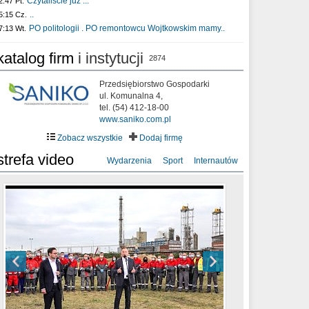
Czytaliście już :..
2:47 Pt.
..
5:15 Cz.
PO politologii . PO remontowcu Wojtkowskim mamy..
7:13 Wt.
katalog firm
i instytucji
2874
Przedsiębiorstwo Gospodarki
ul. Komunalna 4,
tel. (54) 412-18-00
www.saniko.com.pl
Zobacz wszystkie
Dodaj firmę
strefa video
Wydarzenia
Sport
Internautów
sixf33t .Last Year DRONE FOOTAGE
XXIII Sesja Rady Miasta Włocławek VIII
Ni To Ponk - W oczach mamy strach
Włocławek
kadencji w dniu 09.06.2020 r.