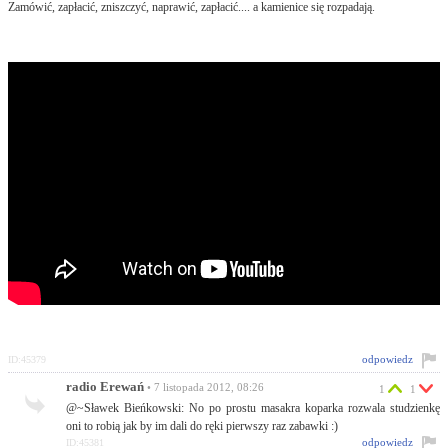
Zamówić, zapłacić, zniszczyć, naprawić, zapłacić.... a kamienice się rozpadają.
odpowiedz
ID:45379
radio Erewań
• 7 listopada 2012, 08:26
1
1
@~Sławek Bieńkowski: No po prostu masakra koparka rozwala studzienkę
oni to robią jak by im dali do ręki pierwszy raz zabawki :)
odpowiedz
ID:45381