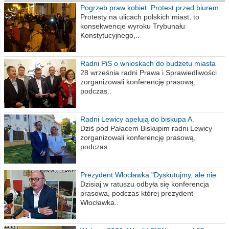
Pogrzeb praw kobiet. Protest przed biurem
poselskim PiS
Protesty na ulicach polskich miast, to
konsekwencje wyroku Trybunału
Konstytucyjnego,..
Radni PiS o wnioskach do budżetu miasta
na 2021 rok
28 września radni Prawa i Sprawiedliwości
zorganizowali konferencję prasową,
podczas..
Radni Lewicy apelują do biskupa A.
Wiesława Meringa
Dziś pod Pałacem Biskupim radni Lewicy
zorganizowali konferencję prasową,
podczas..
Prezydent Włocławka:"Dyskutujmy, ale nie
obrażajmy się”
Dzisiaj w ratuszu odbyła się konferencja
prasowa, podczas której prezydent
Włocławka..