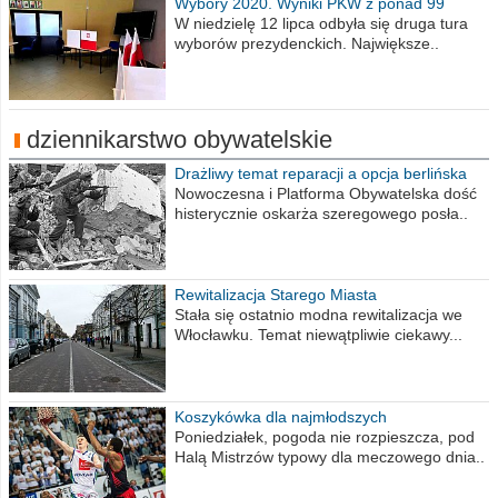
Wybory 2020. Wyniki PKW z ponad 99
procent obwodów
W niedzielę 12 lipca odbyła się druga tura
wyborów prezydenckich. Największe..
dziennikarstwo obywatelskie
Drażliwy temat reparacji a opcja berlińska
Nowoczesna i Platforma Obywatelska dość
histerycznie oskarża szeregowego posła..
Rewitalizacja Starego Miasta
Stała się ostatnio modna rewitalizacja we
Włocławku. Temat niewątpliwie ciekawy...
Koszykówka dla najmłodszych
Poniedziałek, pogoda nie rozpieszcza, pod
Halą Mistrzów typowy dla meczowego dnia..