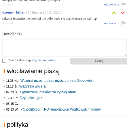
odpowiedz
ID:45464
dzonny_killer
• 10 listopada 2012, 12:38
1
1
szkoda że zamiast tej kobitki nie odbywało się walne zebranie lsd... :p
odpowiedz
ID:45541
Znam i akceptuję
regulamin portalu
włocławianie piszą
Wczoraj przechodząc przez park na Słodowie..
11:38 Nd.
Wszystko umiera
11:17 Śr.
z gniazdami ptaków Na żytniej obok..
07:23 Śr.
Czytaliście już :..
12:47 Pt.
..
05:15 Cz.
PO politologii . PO remontowcu Wojtkowskim mamy..
07:13 Wt.
polityka