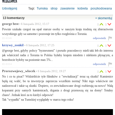
Udostępnij
Tagi:
Tumska
strop
zawalenie
kobieta
poszkodowana
13 komentarzy
+ skomentuj
george best
• 6 listopada 2012, 15:17
1
1
Pewnie szukała czegoś na opał starsze osoby w naszym kraju trudnią się zbieractwem
wszystkiego gdy sa samotne i pozostaje im tylko rozgłośnia z Torunia.
odpowiedz
ID:45346
krzywy_zonkil
• 6 listopada 2012, 17:25
1
1
@george best, gdyby polscy "byznesmeni" i pseudo pracodawcy mieli taki łeb do interesu
jak właściciel radia z Torunia to Polska byłaby krajem miodem i mlekiem płynącym, a
bezrobocie byłoby na poziomie max 5%...
odpowiedz
ID:45354
Prorozwojowy_wlocek
• 6 listopada 2012, 19:27
1
1
No i co tu pisać? Widzieliście tyle filmików z "rewitalizacji" teraz są skutki! Kamienice
będą się walić, bo ta inwestycja zaprzecza wszelkim normą! Nikt tego właściwie nie
nadzorował i takie są skutki. Dopiero, co zrewitalizowane drogi rozbierają na nowo! Walą
koparami przy samych kamienicach, drgania z drogi przenoszą się na domy! Totalny
chaos!. Jednak ktoś za to kiedyś odpowie!
Tak "wypadki" na Tumskiej wyglądały w marcu tego roku!