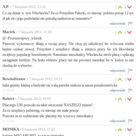
A.P.
• 7 listopada 2012, 11:34
1
1
Co się dzieje w tym Włocławku? Za co Prezydent Pałucki, co miesiąc pobiera pensje 12 tyś
zł jak on i jego podwładni nie potrafią nadzorować remontów?
odpowiedz
ID:45393
Maciek
• 7 listopada 2012, 11:45
1
1
@~Prorozwojowy_wlocek:
Panowie wykonawcy dbają o swoją pracę. Nie chcą jej zakończyć bo wówczas trzeba
będzie szukać nowej. Prezydent i urzędnicy dbają o miejsca pracy bo ich likwidacja
zwiększy populację bezrobotnych. Natomiast mieszkańcy Włocławka niech płacą i spłacają
zaciągnięte kredyty. Na braki efektów pracy też nie powinni narzekać bo w końcu to oni
chodzą do wyborów.
odpowiedz
ID:45395
Rewitalizator
• 7 listopada 2012, 13:22
1
1
haha granity kładzą a budynki się walą.parodia stulecia ta nasza pseudostarówka
odpowiedz
ID:45398
Robert
• 7 listopada 2012, 16:03
1
1
Dlaczego UM pozwala na takie niszczenie NASZEGO miasta?
Za co urzędnicy pobierają, co miesiąc nie małe pensje.
Przecież za to rozbieranie ulic płacimy my wszyscy mieszkańcy
odpowiedz
ID:45408
MONIKA
• 8 listopada 2012, 17:01
1
1
kolejny MEGABUBEL za nasze pieniądze