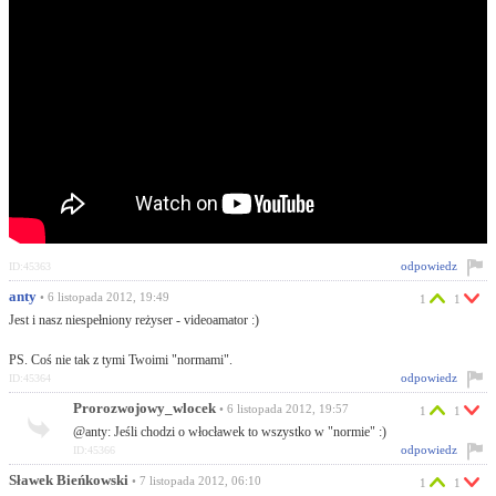
odpowiedz
ID:45363
anty
• 6 listopada 2012, 19:49
1
1
Jest i nasz niespełniony reżyser - videoamator :)
PS. Coś nie tak z tymi Twoimi "normami".
odpowiedz
ID:45364
Prorozwojowy_wlocek
• 6 listopada 2012, 19:57
1
1
@anty: Jeśli chodzi o włocławek to wszystko w "normie" :)
odpowiedz
ID:45366
Sławek Bieńkowski
• 7 listopada 2012, 06:10
1
1