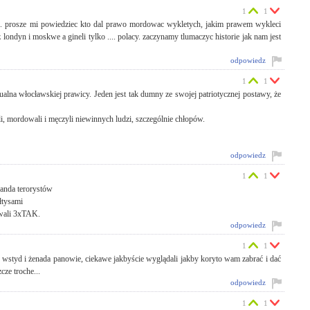
1
1
u. prosze mi powiedziec kto dal prawo mordowac wykletych, jakim prawem wykleci
ondyn i moskwe a gineli tylko .... polacy. zaczynamy tlumaczyc historie jak nam jest
odpowiedz
1
1
ktualna włocławskiej prawicy. Jeden jest tak dumny ze swojej patriotycznej postawy, że
i, mordowali i męczyli niewinnych ludzi, szczególnie chłopów.
odpowiedz
1
1
banda terorystów
łtysami
owali 3xTAK.
odpowiedz
1
1
i, wstyd i żenada panowie, ciekawe jakbyście wyglądali jakby koryto wam zabrać i dać
cze troche...
odpowiedz
1
1