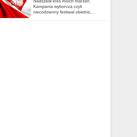
Nadszedł kres moich marzeń.
Kampania wyborcza czyli
niecodzienny festiwal obietnic,..