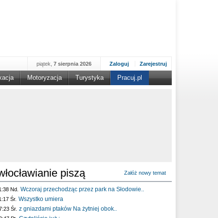
piątek,
7 sierpnia 2026
Zaloguj
Zarejestruj
kacja
Motoryzacja
Turystyka
Pracuj.pl
włocławianie piszą
Załóż nowy temat
Wczoraj przechodząc przez park na Słodowie..
1:38 Nd.
Wszystko umiera
1:17 Śr.
z gniazdami ptaków Na żytniej obok..
7:23 Śr.