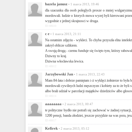
bazela janusz
• 1 marca 2013, 19:46
dla szacunku dla osob poleglych prosze o mniej wulgaryzm
mordowali. ludzie o ktorych mowa wyzej byli kierowani przez l
wygodnie z jednej skrajnosci w druga.
ID:48610
c e
• 1 marca 2013, 21:11
Na ostatnim zdjęciu - wykleci. To chyba przyszła elita intele
zakrył oblicze szlikiem.
A swoją drogą - czemu funduje się święto tym, którzy rabowal
Dziwny to kraj.
Dziwna włocławska lewica.
ID:48612
Jarzębowski Jan
• 1 marca 2013, 22:43
Mam 84-lata i dobrze pamiętam i ci wyklęci żołnierze to była 
mordowali cywilnych ludzi męszczyzn i kobiety za to że byli s
albo brali udział w parcelacji majątków dziedziców albo głos
ID:48614
aaaaaaaa
• 2 marca 2013, 00:47
te polityczne bydło nie potrafi się zachować w żadnej sytuacj
1200 pensji, banda złodziei, jeszcze przyjdzie na was pora, jesz
ID:48617
Kefirek
• 2 marca 2013, 05:12