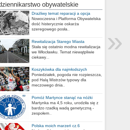
dziennikarstwo obywatelskie
Drażliwy temat reparacji a opcja
berlińska
Nowoczesna i Platforma Obywatelska
dość histerycznie oskarża
»
szeregowego posła..
Rewitalizacja Starego Miasta
Stała się ostatnio modna rewitalizacja
we Włocławku. Temat niewątpliwie
ciekawy...
Koszykówka dla najmłodszych
Poniedziałek, pogoda nie rozpieszcza,
pod Halą Mistrzów typowy dla
meczowego dnia..
Pomóż Martynce stanąć na nóżki
Martynka ma 4,5 roku, urodziła się z
bardzo rzadką wadą genetyczną -
zespołem..
Polska moich marzeń cz.6