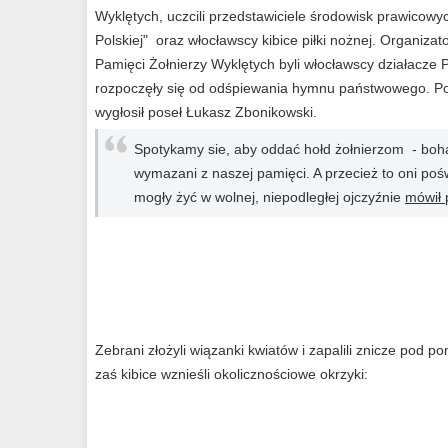
Wyklętych, uczcili przedstawiciele środowisk prawicow
Polskiej" oraz włocławscy kibice piłki nożnej. Organ
Pamięci Żołnierzy Wyklętych byli włocławscy działacze 
rozpoczęły się od odśpiewania hymnu państwowego. P
wygłosił poseł Łukasz Zbonikowski.
Spotykamy sie, aby oddać hołd żołnierzom - bohat
wymazani z naszej pamięci. A przecież to oni pośw
mogły żyć w wolnej, niepodległej ojczyźnie
mówił 
Zebrani złożyli wiązanki kwiatów i zapalili znicze pod p
zaś kibice wznieśli okolicznościowe okrzyki: