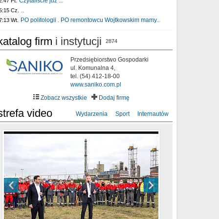
Czytaliście już :..
2:47 Pt.
..
5:15 Cz.
PO politologii . PO remontowcu Wojtkowskim mamy..
7:13 Wt.
katalog firm
i instytucji
2874
Przedsiębiorstwo Gospodarki
ul. Komunalna 4,
tel. (54) 412-18-00
www.saniko.com.pl
Zobacz wszystkie
Dodaj firmę
strefa video
Wydarzenia
Sport
Internautów
sixf33t .Last Year DRONE FOOTAGE
XXIII Sesja Rady Miasta Włocławek VIII
Ni To Ponk - W oczach mamy strach
Włocławek
kadencji w dniu 09.06.2020 r.