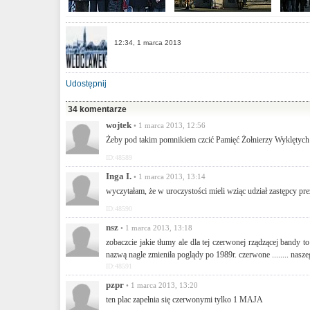
12:34, 1 marca 2013
Udostępnij
34 komentarze
wojtek
• 1 marca 2013, 12:56
Żeby pod takim pomnikiem czcić Pamięć Żołnierzy Wyklętych t
ID:48589
Inga I.
• 1 marca 2013, 13:14
wyczytałam, że w uroczystości mieli wziąc udział zastępcy pr
ID:48590
nsz
• 1 marca 2013, 13:18
zobaczcie jakie tłumy ale dla tej czerwonej rządzącej bandy 
nazwą nagle zmieniła poglądy po 1989r. czerwone ........ nasze
ID:48591
pzpr
• 1 marca 2013, 13:20
ten plac zapełnia się czerwonymi tylko 1 MAJA