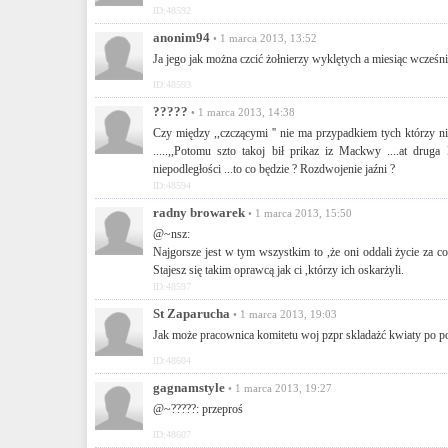
ID:48592
anonim94
• 1 marca 2013, 13:52
Ja jego jak można czcić żołnierzy wyklętych a miesiąc wcześ
ID:48593
?????
• 1 marca 2013, 14:38
Czy między ,,czczącymi '' nie ma przypadkiem tych którzy n
.....,,Potomu szto takoj bił prikaz iz Mackwy ....at dru
niepodległości ...to co będzie ? Rozdwojenie jaźni ?
ID:48594
radny browarek
• 1 marca 2013, 15:50
@~nsz:
Najgorsze jest w tym wszystkim to ,że oni oddali życie za coś
Stajesz się takim oprawcą jak ci ,którzy ich oskarżyli.
ID:48597
St Zaparucha
• 1 marca 2013, 19:03
Jak może pracownica komitetu woj pzpr skladażć kwiaty po pom
ID:48604
gagnamstyle
• 1 marca 2013, 19:27
@~?????: przeproś
ID:48607