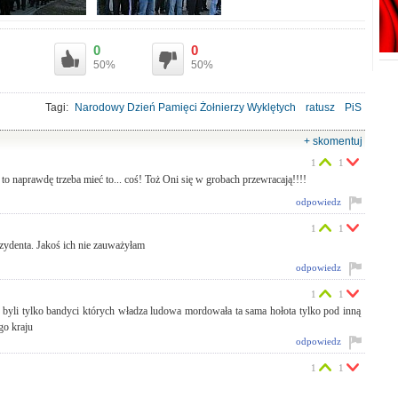
0
0
50%
50%
Tagi:
Narodowy Dzień Pamięci Żołnierzy Wyklętych
ratusz
PiS
obchody
wiązanki
+ skomentuj
1
1
o naprawdę trzeba mieć to... coś! Toż Oni się w grobach przewracają!!!!
odpowiedz
1
1
ezydenta. Jakoś ich nie zauważyłam
odpowiedz
1
1
to byli tylko bandyci których władza ludowa mordowała ta sama hołota tylko pod inną
go kraju
odpowiedz
1
1