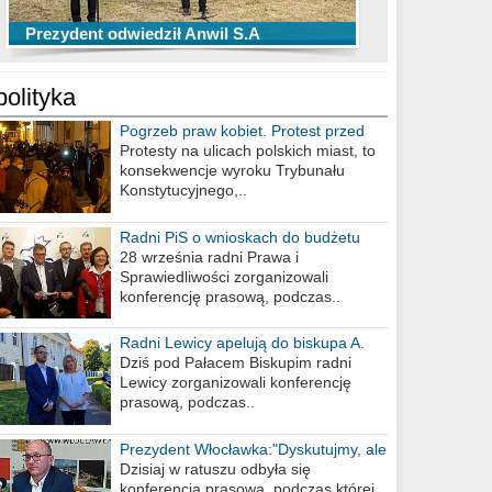
TOP 10 przechwytów Anwilu Włocławek
TOP 5 rzutów Anwilu Włocławek w BCL
Prezydent odwiedził Anwil S.A
w EBL w sezonie 2019/2020
w sezonie 2019/2020
polityka
Pogrzeb praw kobiet. Protest przed
biurem poselskim PiS
Protesty na ulicach polskich miast, to
konsekwencje wyroku Trybunału
Konstytucyjnego,..
Radni PiS o wnioskach do budżetu
miasta na 2021 rok
28 września radni Prawa i
Sprawiedliwości zorganizowali
konferencję prasową, podczas..
Radni Lewicy apelują do biskupa A.
Wiesława Meringa
Dziś pod Pałacem Biskupim radni
Lewicy zorganizowali konferencję
prasową, podczas..
Prezydent Włocławka:"Dyskutujmy, ale
nie obrażajmy się”
Dzisiaj w ratuszu odbyła się
konferencja prasowa, podczas której