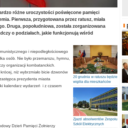
bardzo różne uroczystości poświęcone pamięci
ia. Pierwsza, przygotowana przez ratusz, miała
ego. Druga, popołudniowa, została zorganizowana
adczy o podziałach, jakie funkcjonują wśród
omunistycznego i niepodległościowego
ilka osób. Nie było przemarszu, hymnu,
czy organizacji kombatanckich.
 krócej, niż wybrzmiało bicie dzwonów
20 grudnia w ratuszu będzie
 zastępca prezydenta miasta
wigilia dla mieszkańców
ski kalendarz wydarzeń i z czasem
Zjazd absolwentów Zespołu
Szkół Elektrycznych
odowy Dzień Pamięci Żołnierzy