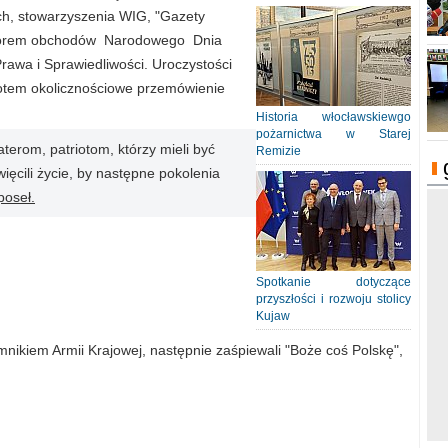
ych, stowarzyszenia WIG, "Gazety
izatorem obchodów Narodowego Dnia
Prawa i Sprawiedliwości. Uroczystości
otem okolicznościowe przemówienie
Historia włocławskiewgo
pożarnictwa w Starej
erom, patriotom, którzy mieli być
Remizie
ięcili życie, by następne pokolenia
poseł.
Spotkanie dotyczące
przyszłości i rozwoju stolicy
Kujaw
omnikiem Armii Krajowej, następnie zaśpiewali "Boże coś Polskę",