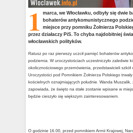
1
marca, we Włocławku, odbyły się dwie 
bohaterów antykomunistycznego podziem
miejsce przy pomniku Żołnierza Polski
przez działaczy PiS. To chyba najdobitniej świ
włocławskich polityków.
Ratusz po raz pierwszy uczcił pamięć bohaterów antyk
podziemia. W uroczystościach uczestniczyło zaledwie k
okolicznościowego przemówienia, przedstawicieli szkół 
Uroczystości pod Pomnikiem Żołnierza Polskiego trwały
kościelnych oznajmiających południe. Wanda Muszalik,
zapowiada, że święto na stałe zostanie wpisane w miej
będzie cieszyło się większym zainteresowaniem.
O godzinie 16.00, przed pomnikiem Armii Krajowej, Nar