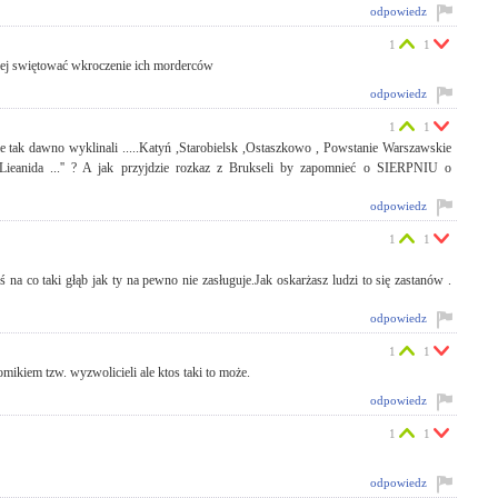
odpowiedz
1
1
niej swiętować wkroczenie ich morderców
odpowiedz
1
1
ie tak dawno wyklinali .....Katyń ,Starobielsk ,Ostaszkowo , Powstanie Warszawskie
ga Lieanida ...'' ? A jak przyjdzie rozkaz z Brukseli by zapomnieć o SIERPNIU o
odpowiedz
1
1
 na co taki głąb jak ty na pewno nie zasługuje.Jak oskarżasz ludzi to się zastanów .
odpowiedz
1
1
ikiem tzw. wyzwolicieli ale ktos taki to może.
odpowiedz
1
1
odpowiedz