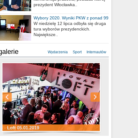
prezydent Włocławka..
Wybory 2020. Wyniki PKW z ponad 99
procent obwodów
W niedzielę 12 lipca odbyła się druga
tura wyborów prezydenckich.
Największe..
galerie
Wydarzenia
Sport
Internautów
Sylwester Hotel Młyn 31.12.2018
Sylwester Miejski 31.12.2018
Sylwester Loft 31.12.2018
Loft 05.01.2019
Sylwester Podgrodzie 31.12.2018
Sylwester Pensjonat Michelin 31.12.2018