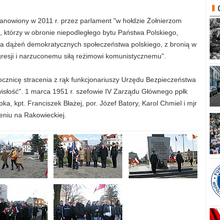
anowiony w 2011 r. przez parlament "w hołdzie Żołnierzom
którzy w obronie niepodległego bytu Państwa Polskiego,
ia dążeń demokratycznych społeczeństwa polskiego, z bronią w
 agresji i narzuconemu siłą reżimowi komunistycznemu".
cznicę stracenia z rąk funkcjonariuszy Urzędu Bezpieczeństwa
isłość". 1 marca 1951 r. szefowie IV Zarządu Głównego ppłk
a, kpt. Franciszek Błażej, por. Józef Batory, Karol Chmiel i mjr
eniu na Rakowieckiej.