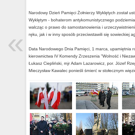
Narodowy Dzień Pamięci Żołnierzy Wyklętych został ust
Wyklętym - bohaterom antykomunistycznego podziemia, 
walcząc o prawo do samostanowienia i urzeczywistnien
«
ręku, jak i w inny sposób przeciwstawili się sowieckiej
Data Narodowego Dnia Pamięci, 1 marca, upamiętnia ro
kierownictwa IV Komendy Zrzeszenia "Wolność i Niezaw
Łukasz Ciepliński, mjr Adam Lazarowicz, por. Józef Rzepk
Mieczysław Kawalec ponieśli śmierć w stołecznym więzi