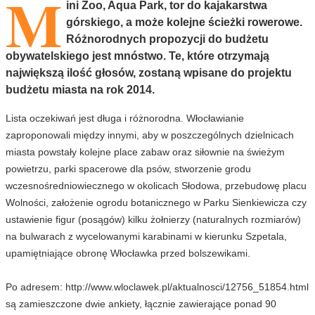
M
ini Zoo, Aqua Park, tor do kajakarstwa
górskiego, a może kolejne ścieżki rowerowe.
Różnorodnych propozycji do budżetu
obywatelskiego jest mnóstwo. Te, które otrzymają
największą ilość głosów, zostaną wpisane do projektu
budżetu miasta na rok 2014.
Lista oczekiwań jest długa i różnorodna. Włocławianie
zaproponowali między innymi, aby w poszczególnych dzielnicach
miasta powstały kolejne place zabaw oraz siłownie na świeżym
powietrzu, parki spacerowe dla psów, stworzenie grodu
wczesnośredniowiecznego w okolicach Słodowa, przebudowę placu
Wolności, założenie ogrodu botanicznego w Parku Sienkiewicza czy
ustawienie figur (posągów) kilku żołnierzy (naturalnych rozmiarów)
na bulwarach z wycelowanymi karabinami w kierunku Szpetala,
upamiętniające obronę Włocławka przed bolszewikami.
Po adresem: http://www.wloclawek.pl/aktualnosci/12756_51854.html
są zamieszczone dwie ankiety, łącznie zawierające ponad 90