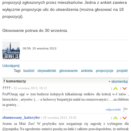
propozycji zgłoszonych przez mieszkańców. Jedna z ankiet zawiera
wyłącznie propozycje ulic do utwardzenia (można głosować na 18
propozycji).
Głosowanie potrwa do 30 września.
08:59, 20 września 2013
Udostępnij
Tagi:
budżet
obywatelski
głosowanie
ankieta
propozycje
projekt
7 komentarzy
+ skomentuj
????
• 20 września 2013, 18:12
1
1
ProPOnuję ująć w tym budżecie kolejnych kilkadziesiąt stołków dla kolesi( w-f istów ,
historyków , artystów )... - a fachowcy bezpartyjni nadal na cenzurowanym i .....za chlebem
za granicę ...
odpowiedz
ID:53227
zbuntowany_kaloryfer
• 20 września 2013, 19:42
1
1
Jestem za Mini Zoo! W przybytku tym zorganizuje się zagrodę z wybiegiem dla
@pytajnika; Na ogrodzeniu umieści puszkę na datki i całkiem prawdopodobne, że nieborak