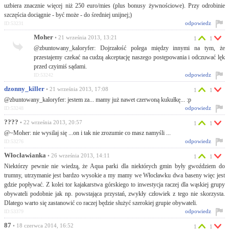
uzbiera znacznie więcej niż 250 euro/mies (plus bonusy żywnościowe). Przy odrobinie
szczęścia dociągnie - być może - do średniej unijnej;)
odpowiedz
ID:53231
Moher
• 21 września 2013, 13:21
1
1
@zbuntowany_kaloryfer: Dojrzałość polega między innymi na tym, że
przestajemy czekać na cudzą akceptację naszego postępowania i odczuwać lęk
przed czyimiś sądami.
odpowiedz
ID:53242
dzonny_killer
• 21 września 2013, 17:08
1
1
@zbuntowany_kaloryfer: jestem za... mamy już nawet czerwoną kukułkę... :p
odpowiedz
ID:53248
????
• 22 września 2013, 20:57
1
1
@~Moher: nie wysilaj się ...on i tak nie zrozumie co masz namyśli ...
odpowiedz
ID:53276
Włocławianka
• 26 września 2013, 14:11
1
1
Niektórzy pewnie nie wiedzą, że Aqua parki dla niektórych gmin były gwoździem do
trumny, utrzymanie jest bardzo wysokie a my mamy we Włocławku dwa baseny więc jest
gdzie popływać. Z kolei tor kajakarstwa górskiego to inwestycja raczej dla wąskiej grupy
obywateli podobnie jak np. powstająca przystań, zwykły człowiek z tego nie skorzysta.
Dlatego warto się zastanowić co raczej będzie służyć szerokiej grupie obywateli.
odpowiedz
ID:53379
87
• 18 czerwca 2014, 16:52
1
1