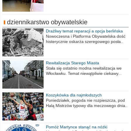
dziennikarstwo obywatelskie
Drażliwy temat reparacji a opcja berlińska
Nowoczesna i Platforma Obywatelska dość
histerycznie oskarża szeregowego posła..
Rewitalizacja Starego Miasta
Stała się ostatnio modna rewitalizacja we
Włocławku. Temat niewątpliwie ciekawy...
Koszykówka dla najmłodszych
Poniedziałek, pogoda nie rozpieszcza, pod
Halą Mistrzów typowy dla meczowego dnia..
Pomóż Martynce stanąć na nóżki