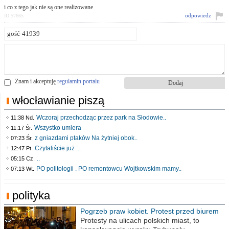
i co z tego jak nie są one realizowane
odpowiedz
ID:57665
Znam i akceptuję
regulamin portalu
włocławianie piszą
Wczoraj przechodząc przez park na Słodowie..
11:38 Nd.
Wszystko umiera
11:17 Śr.
z gniazdami ptaków Na żytniej obok..
07:23 Śr.
Czytaliście już :..
12:47 Pt.
..
05:15 Cz.
PO politologii . PO remontowcu Wojtkowskim mamy..
07:13 Wt.
polityka
Pogrzeb praw kobiet. Protest przed biurem
poselskim PiS
Protesty na ulicach polskich miast, to