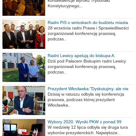
konsekwencje wyroku Trybunału
Konstytucyjnego,..
Radni PiS o wnioskach do budżetu miasta
na 2021 rok
28 września radni Prawa i Sprawiedliwości
zorganizowali konferencję prasową,
podczas..
Radni Lewicy apelują do biskupa A.
Wiesława Meringa
Dziś pod Pałacem Biskupim radni Lewicy
zorganizowali konferencję prasową,
podczas..
Prezydent Włocławka:"Dyskutujmy, ale nie
obrażajmy się”
Dzisiaj w ratuszu odbyła się konferencja
prasowa, podczas której prezydent
Włocławka..
Wybory 2020. Wyniki PKW z ponad 99
procent obwodów
W niedzielę 12 lipca odbyła się druga tura
wyborów prezydenckich. Największe..