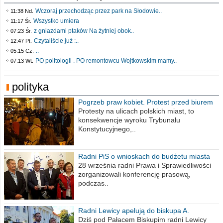
Wczoraj przechodząc przez park na Słodowie..
11:38 Nd.
Wszystko umiera
11:17 Śr.
z gniazdami ptaków Na żytniej obok..
07:23 Śr.
Czytaliście już :..
12:47 Pt.
..
05:15 Cz.
PO politologii . PO remontowcu Wojtkowskim mamy..
07:13 Wt.
polityka
Pogrzeb praw kobiet. Protest przed biurem
poselskim PiS
Protesty na ulicach polskich miast, to
konsekwencje wyroku Trybunału
Konstytucyjnego,..
Radni PiS o wnioskach do budżetu miasta
na 2021 rok
28 września radni Prawa i Sprawiedliwości
zorganizowali konferencję prasową,
podczas..
Radni Lewicy apelują do biskupa A.
Wiesława Meringa
Dziś pod Pałacem Biskupim radni Lewicy