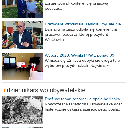
zorganizowali konferencję prasową,
podczas..
Prezydent Włocławka:"Dyskutujmy, ale nie
obrażajmy się”
Dzisiaj w ratuszu odbyła się konferencja
prasowa, podczas której prezydent
Włocławka..
Wybory 2020. Wyniki PKW z ponad 99
procent obwodów
W niedzielę 12 lipca odbyła się druga tura
wyborów prezydenckich. Największe..
dziennikarstwo obywatelskie
Drażliwy temat reparacji a opcja berlińska
Nowoczesna i Platforma Obywatelska dość
histerycznie oskarża szeregowego posła..