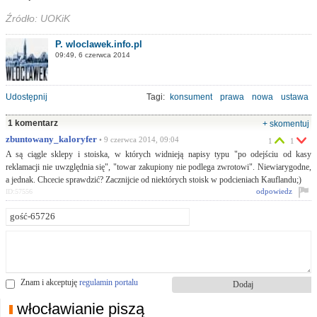
Źródło: UOKiK
P. wloclawek.info.pl
09:49, 6 czerwca 2014
Udostępnij
Tagi:
konsument
prawa
nowa
ustawa
1 komentarz
+ skomentuj
zbuntowany_kaloryfer
• 9 czerwca 2014, 09:04
1
1
A są ciągle sklepy i stoiska, w których widnieją napisy typu "po odejściu od kasy
reklamacji nie uwzględnia się", "towar zakupiony nie podlega zwrotowi". Niewiarygodne,
a jednak. Chcecie sprawdzić? Zacznijcie od niektórych stoisk w podcieniach Kauflandu;)
odpowiedz
ID:57556
Znam i akceptuję
regulamin portalu
włocławianie piszą