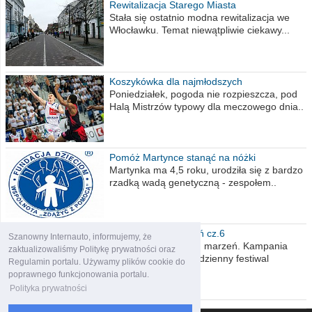
Rewitalizacja Starego Miasta
Stała się ostatnio modna rewitalizacja we
Włocławku. Temat niewątpliwie ciekawy...
Koszykówka dla najmłodszych
Poniedziałek, pogoda nie rozpieszcza, pod
Halą Mistrzów typowy dla meczowego dnia..
Pomóż Martynce stanąć na nóżki
Martynka ma 4,5 roku, urodziła się z bardzo
rzadką wadą genetyczną - zespołem..
Polska moich marzeń cz.6
Szanowny Internauto, informujemy, że
Nadszedł kres moich marzeń. Kampania
zaktualizowaliśmy Politykę prywatności oraz
wyborcza czyli niecodzienny festiwal
Regulamin portalu. Używamy plików cookie do
obietnic,..
poprawnego funkcjonowania portalu.
Polityka prywatności