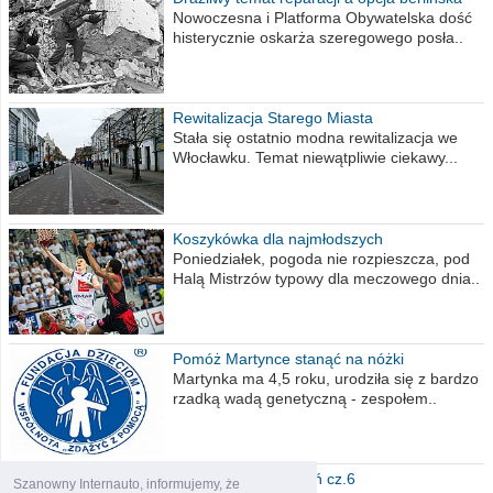
Nowoczesna i Platforma Obywatelska dość
histerycznie oskarża szeregowego posła..
Rewitalizacja Starego Miasta
Stała się ostatnio modna rewitalizacja we
Włocławku. Temat niewątpliwie ciekawy...
Koszykówka dla najmłodszych
Poniedziałek, pogoda nie rozpieszcza, pod
Halą Mistrzów typowy dla meczowego dnia..
Pomóż Martynce stanąć na nóżki
Martynka ma 4,5 roku, urodziła się z bardzo
rzadką wadą genetyczną - zespołem..
Polska moich marzeń cz.6
Szanowny Internauto, informujemy, że