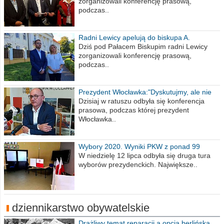
zorganizowali konferencję prasową,
podczas..
Radni Lewicy apelują do biskupa A.
Wiesława Meringa
Dziś pod Pałacem Biskupim radni Lewicy
zorganizowali konferencję prasową,
podczas..
Prezydent Włocławka:"Dyskutujmy, ale nie
obrażajmy się”
Dzisiaj w ratuszu odbyła się konferencja
prasowa, podczas której prezydent
Włocławka..
Wybory 2020. Wyniki PKW z ponad 99
procent obwodów
W niedzielę 12 lipca odbyła się druga tura
wyborów prezydenckich. Największe..
dziennikarstwo obywatelskie
Drażliwy temat reparacji a opcja berlińska