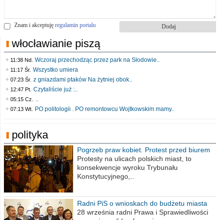
Znam i akceptuję
regulamin portalu
włocławianie piszą
Wczoraj przechodząc przez park na Słodowie..
11:38 Nd.
Wszystko umiera
11:17 Śr.
z gniazdami ptaków Na żytniej obok..
07:23 Śr.
Czytaliście już :..
12:47 Pt.
..
05:15 Cz.
PO politologii . PO remontowcu Wojtkowskim mamy..
07:13 Wt.
polityka
Pogrzeb praw kobiet. Protest przed biurem
poselskim PiS
Protesty na ulicach polskich miast, to
konsekwencje wyroku Trybunału
Konstytucyjnego,..
Radni PiS o wnioskach do budżetu miasta
na 2021 rok
28 września radni Prawa i Sprawiedliwości