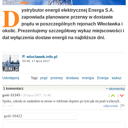
D
ystrybutor energii elektrycznej Energa S.A.
zapowiada planowane przerwy w dostawie
prądu w poszczególnych rejonach Włocławka i
okolic. Prezentujemy szczegółowy wykaz miejscowości i
dat wyłączenia dostaw energii na najbliższe dni.
P. wloclawek.info.pl
05:48, 17 lipca 2017
Udostępnij
Tagi:
prąd
przerwy
dostawy
energia
Energa
wykaz
1 komentarz
+ skomentuj
gość-11245
• 20 lipca 2017, 11:40
1
1
Spoko, szkoda ze znalazlem ta strone w telefonie dopiero po tym jak mi prad wylaczyli..
odpowiedz
ID:72938