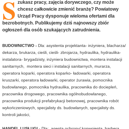
S
zukasz pracy, zajęcia dorywczego, czy może
chcesz całkowicie zmienić branżę? Powiatowy
Urząd Pracy dysponuje wieloma ofertami dla
bezrobotnych. Publikujemy dziś najnowszy zbiór
ogłoszeń dla osób szukających zatrudnienia.
BUDOWNICTWO -
Dla: asystenta projektanta- inżyniera, blacharza/
dekarza, brukarza, cieśli, cieśli- zbrojarza, hydraulika, hydraulika-
instalatora- brygadzisty, inżyniera budownictwa, montera instalacji
sanitarnych, montera sieci i instalacji sanitarnych, murarza,
operatora koparki, operatora koparko- ładowarki, operatora
kruszarki, operatora ładowarki, operator żurawia, pomocnika
budowlanego, pomocnika hydraulika, pracownika do dociepleń,
pracownika drogowego, pracownika ogólnobudowlanego,
pracownika produkcji prefabrykacji betonowej, pracownika robót
wykończeniowych, specjalisty ds. budowlanych, specjalisty ds.
kontroli jakości,
HANDEL I USŁUGI -
Dla: agenta ochrony/ konwojenta, barbera,