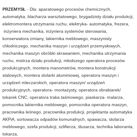
PRZEMYSŁ
- Dla: aparatowego procesów chemicznych,
automatyka, blacharza warsztatowego, brygadzisty działu produkcji,
elektromontera utrzymania ruchu, elektryka- automatyka, frezera,
inżyniera mechanika, inżyniera systemów sterowania,
konserwatora zmiany, lakiernika meblowego, maszynisty
chłodniczego, mechanika maszyn i urządzeń przemysłowych,
mechanika maszyn obróbki skrawaniem, mechanika utrzymania
ruchu, mistrza działu produkcji, młodszego operatora procesów
produkcyjnych, montera manometrów, montera konstrukcji
stalowych, montera stolarki aluminiowej, operatora maszyn i
urządzeń mleczarskich, operatora maszyn/ urządzeń
produkcyjnych, operatora- montażysty, operatora obrabiarek/
tokarek CNC, operatora traka taśmowego, piaskarza- malarza,
pomocnika lakiernika meblowego, pomocnika operatora maszyn,
pracownika leśnego, pracownika produkcji, projektanta automatyka
AKPiA, sortowacza odpadów komunalnych, spawacza, stolarza
meblowego, szefa produkcji, szlifierza, ślusarza, technika laboranta,
tokarza,