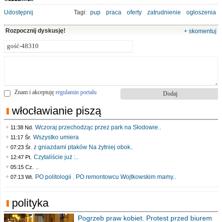
Udostępnij
Tagi:
pup
praca
oferty
zatrudnienie
ogłoszenia
Rozpocznij dyskusję!
+ skomentuj
Znam i akceptuję
regulamin portalu
włocławianie piszą
Wczoraj przechodząc przez park na Słodowie..
11:38 Nd.
Wszystko umiera
11:17 Śr.
z gniazdami ptaków Na żytniej obok..
07:23 Śr.
Czytaliście już :..
12:47 Pt.
..
05:15 Cz.
PO politologii . PO remontowcu Wojtkowskim mamy..
07:13 Wt.
polityka
Pogrzeb praw kobiet. Protest przed biurem