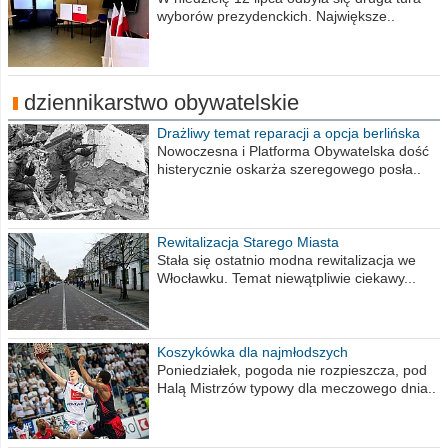
wyborów prezydenckich. Największe..
dziennikarstwo obywatelskie
Drażliwy temat reparacji a opcja berlińska
Nowoczesna i Platforma Obywatelska dość
histerycznie oskarża szeregowego posła..
Rewitalizacja Starego Miasta
Stała się ostatnio modna rewitalizacja we
Włocławku. Temat niewątpliwie ciekawy...
Koszykówka dla najmłodszych
Poniedziałek, pogoda nie rozpieszcza, pod
Halą Mistrzów typowy dla meczowego dnia..