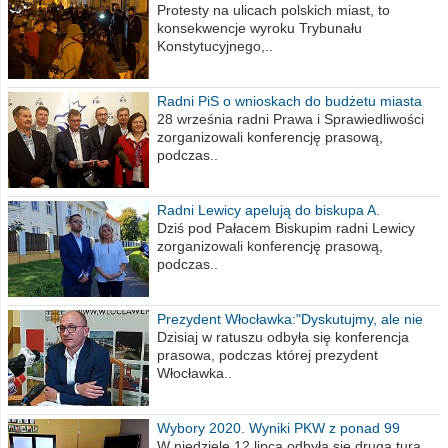
poselskim PiS
Protesty na ulicach polskich miast, to
konsekwencje wyroku Trybunału
Konstytucyjnego,..
Radni PiS o wnioskach do budżetu miasta
na 2021 rok
28 września radni Prawa i Sprawiedliwości
zorganizowali konferencję prasową,
podczas..
Radni Lewicy apelują do biskupa A.
Wiesława Meringa
Dziś pod Pałacem Biskupim radni Lewicy
zorganizowali konferencję prasową,
podczas..
Prezydent Włocławka:"Dyskutujmy, ale nie
obrażajmy się”
Dzisiaj w ratuszu odbyła się konferencja
prasowa, podczas której prezydent
Włocławka..
Wybory 2020. Wyniki PKW z ponad 99
procent obwodów
W niedzielę 12 lipca odbyła się druga tura