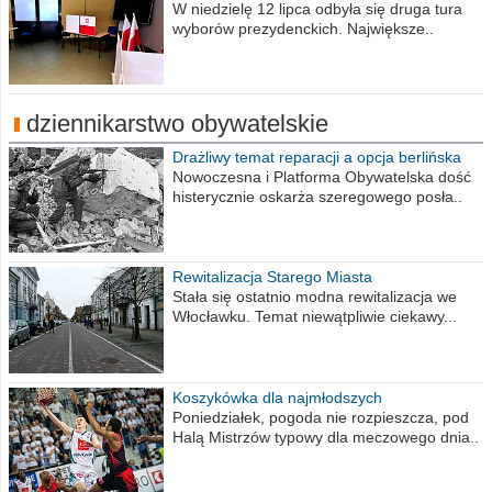
procent obwodów
W niedzielę 12 lipca odbyła się druga tura
wyborów prezydenckich. Największe..
dziennikarstwo obywatelskie
Drażliwy temat reparacji a opcja berlińska
Nowoczesna i Platforma Obywatelska dość
histerycznie oskarża szeregowego posła..
Rewitalizacja Starego Miasta
Stała się ostatnio modna rewitalizacja we
Włocławku. Temat niewątpliwie ciekawy...
Koszykówka dla najmłodszych
Poniedziałek, pogoda nie rozpieszcza, pod
Halą Mistrzów typowy dla meczowego dnia..