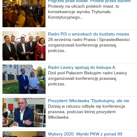
Pogrzeb praw kobiet. Protest przed biurem
poselskim PiS
Protesty na ulicach polskich miast, to
konsekwencje wyroku Trybunału
Konstytucyjnego,..
Radni PiS o wnioskach do budżetu miasta
na 2021 rok
28 września radni Prawa i Sprawiedliwości
zorganizowali konferencję prasową,
podczas..
Radni Lewicy apelują do biskupa A.
Wiesława Meringa
Dziś pod Pałacem Biskupim radni Lewicy
zorganizowali konferencję prasową,
podczas..
Prezydent Włocławka:"Dyskutujmy, ale nie
obrażajmy się”
Dzisiaj w ratuszu odbyła się konferencja
prasowa, podczas której prezydent
Włocławka..
Wybory 2020. Wyniki PKW z ponad 99