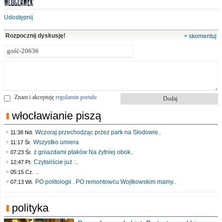
Udostępnij
Rozpocznij dyskusję!
+ skomentuj
Znam i akceptuję
regulamin portalu
włocławianie piszą
Wczoraj przechodząc przez park na Słodowie..
11:38 Nd.
Wszystko umiera
11:17 Śr.
z gniazdami ptaków Na żytniej obok..
07:23 Śr.
Czytaliście już :..
12:47 Pt.
..
05:15 Cz.
PO politologii . PO remontowcu Wojtkowskim mamy..
07:13 Wt.
polityka