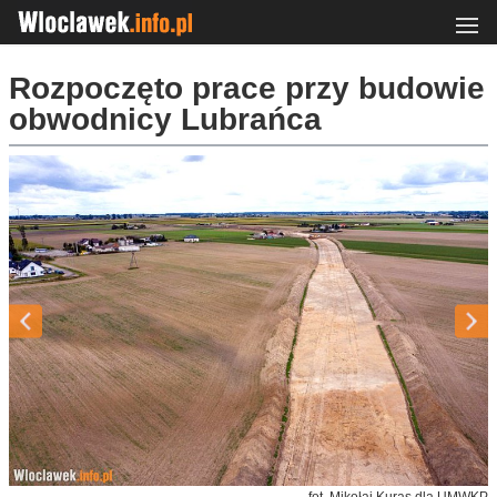
Rozpoczęto prace przy budowie
obwodnicy Lubrańca
fot. Mikołaj Kuras dla UMWKP