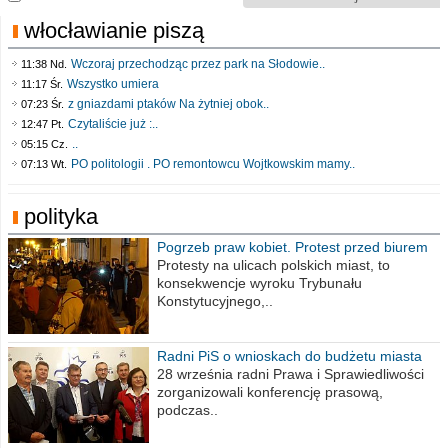
włocławianie piszą
Wczoraj przechodząc przez park na Słodowie..
11:38 Nd.
Wszystko umiera
11:17 Śr.
z gniazdami ptaków Na żytniej obok..
07:23 Śr.
Czytaliście już :..
12:47 Pt.
..
05:15 Cz.
PO politologii . PO remontowcu Wojtkowskim mamy..
07:13 Wt.
polityka
Pogrzeb praw kobiet. Protest przed biurem
poselskim PiS
Protesty na ulicach polskich miast, to
konsekwencje wyroku Trybunału
Konstytucyjnego,..
Radni PiS o wnioskach do budżetu miasta
na 2021 rok
28 września radni Prawa i Sprawiedliwości
zorganizowali konferencję prasową,
podczas..