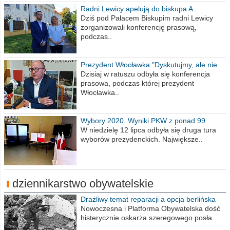
Radni Lewicy apelują do biskupa A.
Wiesława Meringa
Dziś pod Pałacem Biskupim radni Lewicy
zorganizowali konferencję prasową,
podczas..
Prezydent Włocławka:"Dyskutujmy, ale nie
obrażajmy się”
Dzisiaj w ratuszu odbyła się konferencja
prasowa, podczas której prezydent
Włocławka..
Wybory 2020. Wyniki PKW z ponad 99
procent obwodów
W niedzielę 12 lipca odbyła się druga tura
wyborów prezydenckich. Największe..
dziennikarstwo obywatelskie
Drażliwy temat reparacji a opcja berlińska
Nowoczesna i Platforma Obywatelska dość
histerycznie oskarża szeregowego posła..