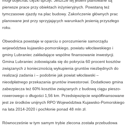
mógł dojechać ciężki sprzęt. Jeszcze tej jesieni planowane są
pierwsze prace przy obiektach inżynieryjnych. Powstaną też
tymczasowe zjazdy na plac budowy. Zakończenie głównych prac
planowane jest przy sprzyjających warunkach jesienią przyszłego
roku.
Obwodnica powstaje w oparciu o porozumienie samorządu
województwa kujawsko-pomorskiego, powiatu włocławskiego i
gminy Lubraniec zakładające wspólne finansowanie inwestycji.
Gmina Lubraniec zobowiązała się do pokrycia 60 procent kosztów
związanych z koniecznością wykupienia gruntów niezbędnych do
realizacji zadania i – podobnie jak powiat włocławski –
nieodpłatnego przekazania gruntów inwestorowi. Dodatkowo gmina
zabezpiecza też 60% kosztów związanych z budową ciągu pieszo-
rowerowego o długości 1,56 km. Przedsięwzięcie współfinansowane
jest ze środków unijnych RPO Województwa Kujawsko-Pomorskiego
na lata 2014-2020 i pochłonie ponad 48 mln zł.
Równocześnie w tym samym trybie zlecona została przebudowa