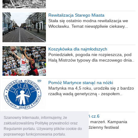
Rewitalizacja Starego Miasta
Stała się ostatnio modna rewitalizacja we
Włocławku. Temat niewątpliwie ciekawy...
Koszykówka dla najmłodszych
Poniedziałek, pogoda nie rozpieszcza, pod
Halą Mistrzów typowy dla meczowego dnia..
Pomóż Martynce stanąć na nóżki
Martynka ma 4,5 roku, urodziła się z bardzo
rzadką wadą genetyczną - zespołem..
Polska moich marzeń cz.6
Szanowny Internauto, informujemy, że
Nadszedł kres moich marzeń. Kampania
zaktualizowaliśmy Politykę prywatności oraz
wyborcza czyli niecodzienny festiwal
Regulamin portalu. Używamy plików cookie do
obietnic,..
poprawnego funkcjonowania portalu.