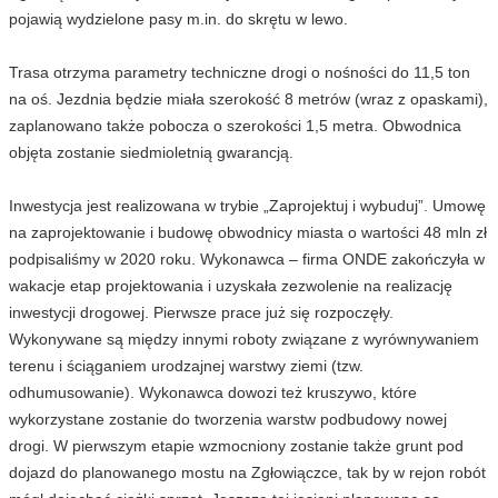
pojawią wydzielone pasy m.in. do skrętu w lewo.
Trasa otrzyma parametry techniczne drogi o nośności do 11,5 ton
na oś. Jezdnia będzie miała szerokość 8 metrów (wraz z opaskami),
zaplanowano także pobocza o szerokości 1,5 metra. Obwodnica
objęta zostanie siedmioletnią gwarancją.
Inwestycja jest realizowana w trybie „Zaprojektuj i wybuduj”. Umowę
na zaprojektowanie i budowę obwodnicy miasta o wartości 48 mln zł
podpisaliśmy w 2020 roku. Wykonawca – firma ONDE zakończyła w
wakacje etap projektowania i uzyskała zezwolenie na realizację
inwestycji drogowej. Pierwsze prace już się rozpoczęły.
Wykonywane są między innymi roboty związane z wyrównywaniem
terenu i ściąganiem urodzajnej warstwy ziemi (tzw.
odhumusowanie). Wykonawca dowozi też kruszywo, które
wykorzystane zostanie do tworzenia warstw podbudowy nowej
drogi. W pierwszym etapie wzmocniony zostanie także grunt pod
dojazd do planowanego mostu na Zgłowiączce, tak by w rejon robót