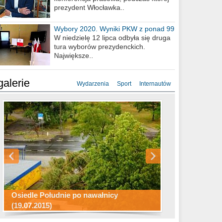
prezydent Włocławka..
Wybory 2020. Wyniki PKW z ponad 99
procent obwodów
W niedzielę 12 lipca odbyła się druga
tura wyborów prezydenckich.
Największe..
galerie
Wydarzenia
Sport
Internautów
Konkurs fotograficzny "Co to za
Miasto kładzie się do snu .
miejsca"
Ścieżka rowerowa w naszym mieście
Osiedle Południe po nawałnicy
(19.07.2015)
Wizytówka Włocławka
polowanie wigilijne 2014