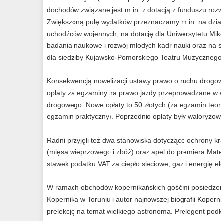
dochodów związane jest m.in. z dotacją z funduszu r
Zwiększoną pulę wydatków przeznaczamy m.in. na dzia
uchodźców wojennych, na dotację dla Uniwersytetu Mik
badania naukowe i rozwój młodych kadr nauki oraz na 
dla siedziby Kujawsko-Pomorskiego Teatru Muzyczneg
Konsekwencją nowelizacji ustawy prawo o ruchu drogow
opłaty za egzaminy na prawo jazdy przeprowadzane w
drogowego. Nowe opłaty to 50 złotych (za egzamin teore
egzamin praktyczny). Poprzednio opłaty były waloryz
Radni przyjęli też dwa stanowiska dotyczące ochrony k
(mięsa wieprzowego i zbóż) oraz apel do premiera Mat
stawek podatku VAT za ciepło sieciowe, gaz i energię el
W ramach obchodów kopernikańskich gośćmi posiedzeni
Kopernika w Toruniu i autor najnowszej biografii Koperni
prelekcję na temat wielkiego astronoma. Prelegent podkr