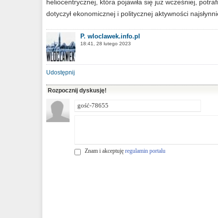
heliocentrycznej, która pojawiła się już wcześniej, po
dotyczył ekonomicznej i politycznej aktywności najsłynni
P. wloclawek.info.pl
18:41, 28 lutego 2023
Udostępnij
Rozpocznij dyskusję!
Znam i akceptuję
regulamin portalu