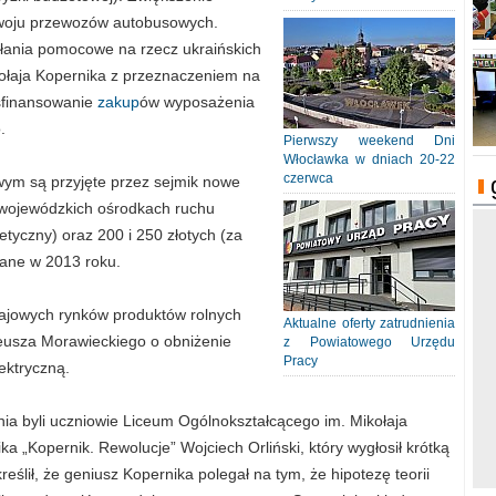
ozwoju przewozów autobusowych.
łania pomocowe na rzecz ukraińskich
ołaja Kopernika z przeznaczeniem na
sfinansowanie
zakup
ów wyposażenia
o.
Pierwszy weekend Dni
Włocławka w dniach 20-22
czerwca
ym są przyjęte przez sejmik nowe
 wojewódzkich ośrodkach ruchu
tyczny) oraz 200 i 250 złotych (za
owane w 2013 roku.
rajowych rynków produktów rolnych
Aktualne oferty zatrudnienia
eusza Morawieckiego o obniżenie
z Powiatowego Urzędu
Pracy
ektryczną.
a byli uczniowie Liceum Ogólnokształcącego im. Mikołaja
ka „Kopernik. Rewolucje” Wojciech Orliński, który wygłosił krótką
eślił, że geniusz Kopernika polegał na tym, że hipotezę teorii