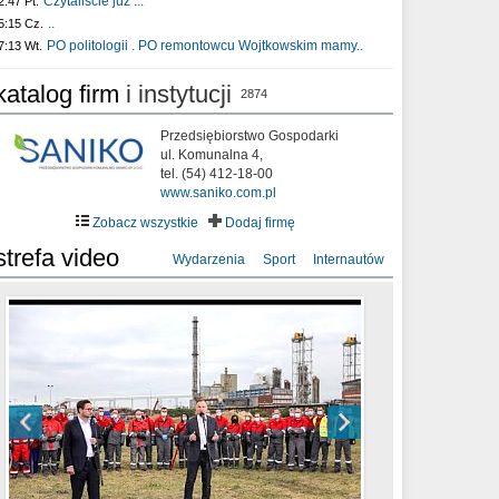
Czytaliście już :..
2:47 Pt.
..
5:15 Cz.
PO politologii . PO remontowcu Wojtkowskim mamy..
7:13 Wt.
katalog firm
i instytucji
2874
Przedsiębiorstwo Gospodarki
ul. Komunalna 4,
tel. (54) 412-18-00
www.saniko.com.pl
Zobacz wszystkie
Dodaj firmę
strefa video
Wydarzenia
Sport
Internautów
sixf33t .Last Year DRONE FOOTAGE
XXIII Sesja Rady Miasta Włocławek VIII
Ni To Ponk - W oczach mamy strach
Włocławek
kadencji w dniu 09.06.2020 r.