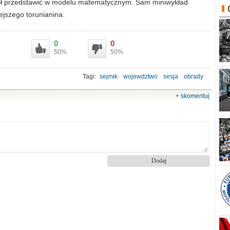
trafił przedstawić w modelu matematycznym. Sam miniwykład
ejszego torunianina.
0
0
50%
50%
Tagi:
sejmik
wojewdztwo
sesja
obrady
+ skomentuj