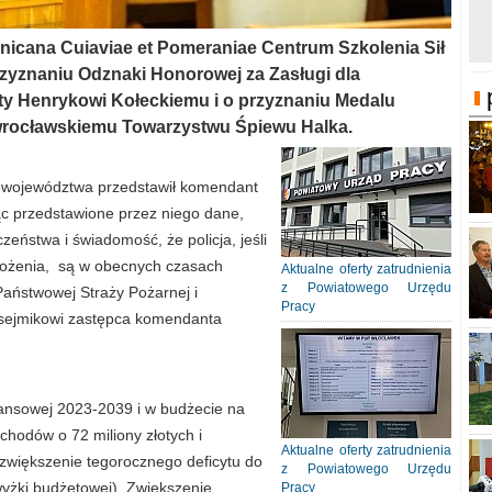
rnicana Cuiaviae et Pomeraniae Centrum Szkolenia Sił
yznaniu Odznaki Honorowej za Zasługi dla
ty Henrykowi Kołeckiemu i o przyznaniu Medalu
wrocławskiemu Towarzystwu Śpiewu Halka.
e województwa przedstawił komendant
jąc przedstawione przez niego dane,
zeństwa i świadomość, że policja, jeśli
agrożenia, są w obecnych czasach
Aktualne oferty zatrudnienia
z Powiatowego Urzędu
Państwowej Straży Pożarnej i
Pracy
 sejmikowi zastępca komendanta
nansowej 2023-2039 i w budżecie na
chodów o 72 miliony złotych i
Aktualne oferty zatrudnienia
zwiększenie tegorocznego deficytu do
z Powiatowego Urzędu
wyżki budżetowej). Zwiększenie
Pracy