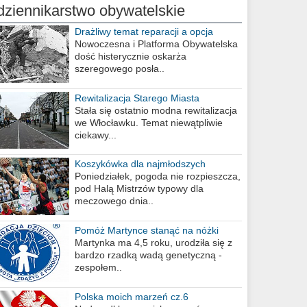
dziennikarstwo obywatelskie
Drażliwy temat reparacji a opcja
berlińska
Nowoczesna i Platforma Obywatelska
dość histerycznie oskarża
szeregowego posła..
Rewitalizacja Starego Miasta
Stała się ostatnio modna rewitalizacja
we Włocławku. Temat niewątpliwie
ciekawy...
Koszykówka dla najmłodszych
Poniedziałek, pogoda nie rozpieszcza,
pod Halą Mistrzów typowy dla
meczowego dnia..
Pomóż Martynce stanąć na nóżki
Martynka ma 4,5 roku, urodziła się z
bardzo rzadką wadą genetyczną -
zespołem..
Polska moich marzeń cz.6