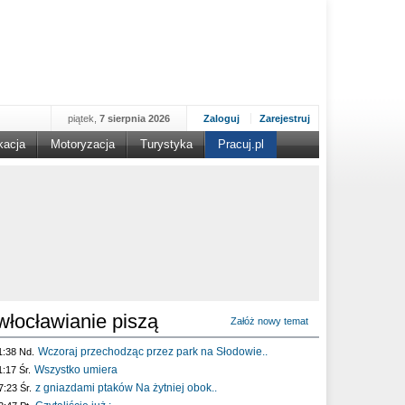
piątek,
7 sierpnia 2026
Zaloguj
Zarejestruj
kacja
Motoryzacja
Turystyka
Pracuj.pl
włocławianie piszą
Załóż nowy temat
Wczoraj przechodząc przez park na Słodowie..
1:38 Nd.
Wszystko umiera
1:17 Śr.
z gniazdami ptaków Na żytniej obok..
7:23 Śr.