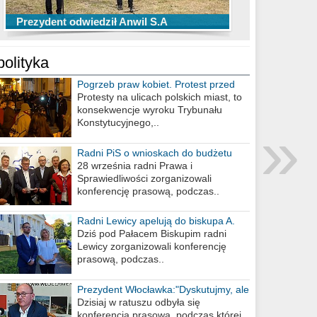
TOP 10 przechwytów Anwilu Włocławek
TOP 5 rzutów Anwilu Włocławek w BCL
Prezydent odwiedził Anwil S.A
w EBL w sezonie 2019/2020
w sezonie 2019/2020
polityka
Pogrzeb praw kobiet. Protest przed
biurem poselskim PiS
Protesty na ulicach polskich miast, to
konsekwencje wyroku Trybunału
»
Konstytucyjnego,..
Radni PiS o wnioskach do budżetu
miasta na 2021 rok
28 września radni Prawa i
Sprawiedliwości zorganizowali
konferencję prasową, podczas..
Radni Lewicy apelują do biskupa A.
Wiesława Meringa
Dziś pod Pałacem Biskupim radni
Lewicy zorganizowali konferencję
prasową, podczas..
Prezydent Włocławka:"Dyskutujmy, ale
nie obrażajmy się”
Dzisiaj w ratuszu odbyła się
konferencja prasowa, podczas której