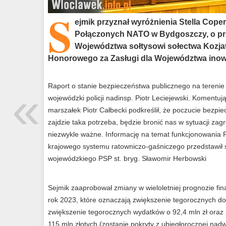
S
ejmik przyznał wyróżnienia Stella Cope
Połączonych NATO w Bydgoszczy, o prz
Województwa sołtysowi sołectwa Kozja
Honorowego za Zasługi dla Województwa ino
«
Raport o stanie bezpieczeństwa publicznego na tereni
wojewódzki policji nadinsp. Piotr Leciejewski. Komentu
marszałek Piotr Całbecki podkreślił, że poczucie bezpiec
zajdzie taka potrzeba, będzie bronić nas w sytuacji z
niezwykle ważne. Informację na temat funkcjonowania 
krajowego systemu ratowniczo-gaśniczego przedstawił
wojewódzkiego PSP st. bryg. Sławomir Herbowski
Sejmik zaaprobował zmiany w wieloletniej prognozie fi
rok 2023, które oznaczają zwiększenie tegorocznych do
zwiększenie tegorocznych wydatków o 92,4 mln zł oraz 
115 mln złotych (zostanie pokryty z ubiegłorocznej nad